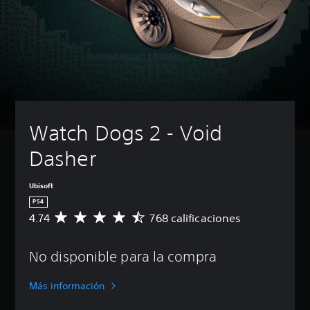
Watch Dogs 2 - Void 
Dasher
Ubisoft
PS4
4.74
768 calificaciones
C
a
l
No disponible para la compra
i
f
i
Más información
c
a