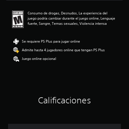
c
i
Consumo de drogas, Desnudos, La experiencia del
ó
juego podría cambiar durante el juego online, Lenguaje
n
fuerte, Sangre, Temas sexuales, Violencia intensa
p
r
o
m
Se requiere PS Plus para jugar online
e
Admite hasta 4 jugadores online que tengan PS Plus
d
i
Juego online opcional
o
:
4
.
7
4
e
s
Calificaciones
t
r
e
l
l
a