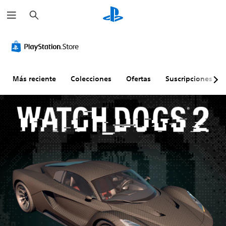
B
u
s
c
a
r
Más reciente
Colecciones
Ofertas
Suscripciones