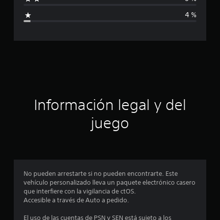
i
l
4 %
d
c
e
7
a
6
8
c
c
a
i
l
i
f
ó
Información legal y del
i
c
n
juego
a
c
p
i
o
r
n
e
o
No pueden arrestarte si no pueden encontrarte. Este
s
vehículo personalizado lleva un paquete electrónico casero
m
que interfiere con la vigilancia de ctOS.
Accesible a través de Auto a pedido.
e
El uso de las cuentas de PSN y SEN está sujeto a los