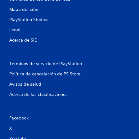
e
Mapa del sitio
s
PlayStation Studios
t
Legal
r
Acerca de SIE
e
l
Términos de servicio de PlayStation
l
Política de cancelación de PS Store
a
Avisos de salud
s
Acerca de las clasificaciones
e
n
Facebook
u
X
YouTube