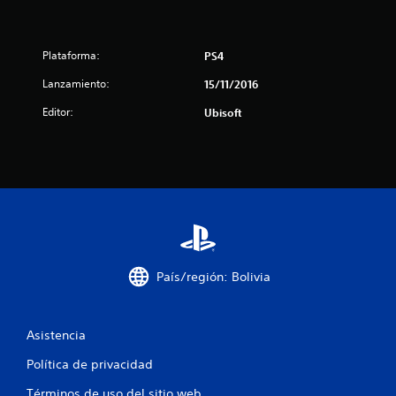
e
l
Plataforma:
PS4
l
Lanzamiento:
15/11/2016
a
Editor:
Ubisoft
s
d
e
c
i
País/región: Bolivia
n
c
Asistencia
o
Política de privacidad
Términos de uso del sitio web