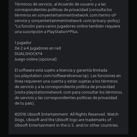
d
Términos de servicio, al Acuerdo de usuario y a las
correspondientes políticas de privacidad (consulta los
i
términos en sonyentertainmentnetwork.com/terms-of-
service y sonyentertainmentnetwork.com/privacy-policy).
o
*La función para varios jugadores online también requiere
una suscripción a PlayStation®Plus.
:
1 jugador
4
De 2 a 4 jugadores en red
DUALSHOCK®4
.
Juego online (opcional)
7
El software está sujeto a licencia y garantía limitada
(us.playstation.com/softwarelicense/sp). Las funciones en
línea requieren una cuenta y están sujetas a los términos
4
de servicio y a la correspondiente política de privacidad
(visita playstationnetwork.com para consultar los términos
e
de servicio y las correspondientes políticas de privacidad
de tu país).
s
©2016 Ubisoft Entertainment. All Rights Reserved. Watch
t
Dogs, Ubisoft and the Ubisoft logo are trademarks of
Ubisoft Entertainment in the U.S. and/or other countries.
r