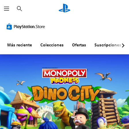
B
u
s
c
a
r
Más reciente
Colecciones
Ofertas
Suscripciones