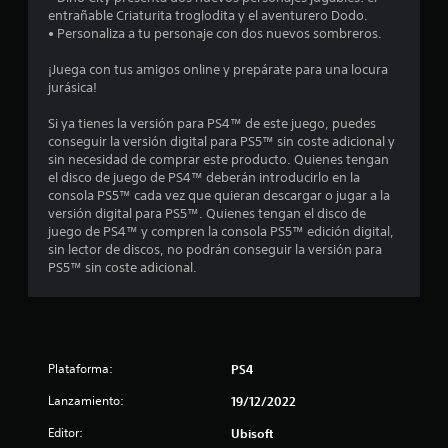
9
entrañable Criaturita troglodita y el aventurero Dodo.
• Personaliza a tu personaje con dos nuevos sombreros.
e
¡Juega con tus amigos online y prepárate para una locura
s
jurásica!
t
Si ya tienes la versión para PS4™ de este juego, puedes
conseguir la versión digital para PS5™ sin coste adicional y
r
sin necesidad de comprar este producto. Quienes tengan
el disco de juego de PS4™ deberán introducirlo en la
e
consola PS5™ cada vez que quieran descargar o jugar a la
versión digital para PS5™. Quienes tengan el disco de
l
juego de PS4™ y compren la consola PS5™ edición digital,
sin lector de discos, no podrán conseguir la versión para
l
PS5™ sin coste adicional.
a
s
d
Plataforma:
PS4
Lanzamiento:
19/12/2022
e
Editor:
Ubisoft