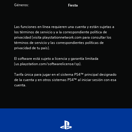
c
Géneros:
Fiesta
i
n
Las funciones en línea requieren una cuenta y están sujetas a 
c
los términos de servicio y a la correspondiente política de 
privacidad (visita playstationnetwork.com para consultar los 
o
términos de servicio y las correspondientes políticas de 
privacidad de tu país).
e
El software está sujeto a licencia y garantía limitada 
s
(us.playstation.com/softwarelicense/sp).
Tarifa única para jugar en el sistema PS4™ principal designado 
t
de la cuenta y en otros sistemas PS4™ al iniciar sesión con esa 
cuenta.
r
e
l
l
a