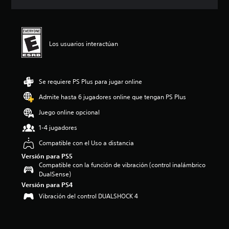
c
i
ó
n
p
Los usuarios interactúan
r
o
m
e
Se requiere PS Plus para jugar online
d
Admite hasta 6 jugadores online que tengan PS Plus
i
o
Juego online opcional
:
3
1-4 jugadores
.
Compatible con el Uso a distancia
7
9
Versión para PS5
e
Compatible con la función de vibración (control inalámbrico
s
DualSense)
t
Versión para PS4
r
Vibración del control DUALSHOCK 4
e
l
l
a