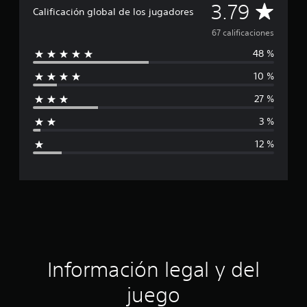
C
3.79
l
Calificación global de los jugadores
d
a
67 calificaciones
e
6
48 %
l
7
c
10 %
i
a
l
27 %
f
i
3 %
f
i
i
12 %
c
c
a
c
a
i
o
c
n
e
i
s
ó
Información legal y del
n
juego