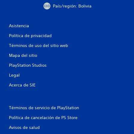
País/región: Bolivia
s
e
Asistencia
n
Política de privacidad
u
Términos de uso del sitio web
n
Mapa del sitio
t
PlayStation Studios
o
Legal
Acerca de SIE
t
a
Términos de servicio de PlayStation
l
Política de cancelación de PS Store
d
Avisos de salud
e