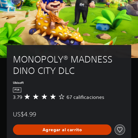
MONOPOLY® MADNESS 
DINO CITY DLC
Ubisoft
PS4
3.79
67 calificaciones
C
a
l
US$4.99
i
f
i
Agregar al carrito
c
a