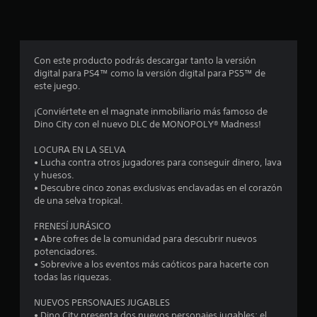
p
r
o
Con este producto podrás descargar tanto la versión
digital para PS4™ como la versión digital para PS5™ de
m
este juego.
e
¡Conviértete en el magnate inmobiliario más famoso de
Dino City con el nuevo DLC de MONOPOLY® Madness!
d
LOCURA EN LA SELVA
i
• Lucha contra otros jugadores para conseguir dinero, lava
y huesos.
o
• Descubre cinco zonas exclusivas enclavadas en el corazón
de una selva tropical.
:
FRENESÍ JURÁSICO
3
• Abre cofres de la comunidad para descubrir nuevos
potenciadores.
.
• Sobrevive a los eventos más caóticos para hacerte con
todas las riquezas.
7
NUEVOS PERSONAJES JUGABLES
• Dino City presenta dos nuevos personajes jugables: el