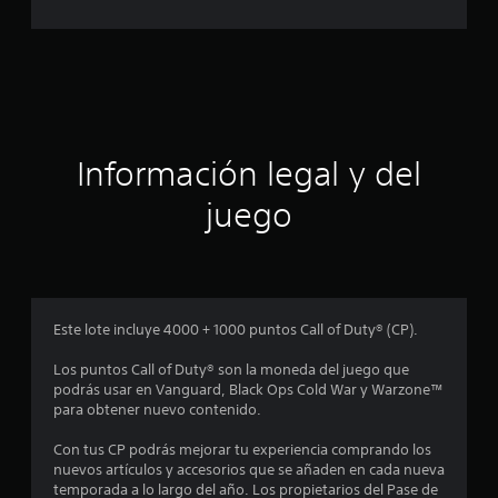
o
n
a
e
s
c
i
ó
Información legal y del
n
juego
p
r
o
Este lote incluye 4000 + 1000 puntos Call of Duty® (CP).
m
Los puntos Call of Duty® son la moneda del juego que
podrás usar en Vanguard, Black Ops Cold War y Warzone™
e
para obtener nuevo contenido.
d
Con tus CP podrás mejorar tu experiencia comprando los
nuevos artículos y accesorios que se añaden en cada nueva
i
temporada a lo largo del año. Los propietarios del Pase de