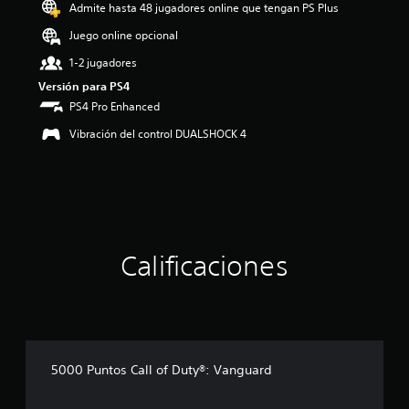
o
Admite hasta 48 jugadores online que tengan PS Plus
:
Juego online opcional
5
e
1-2 jugadores
s
Versión para PS4
t
r
PS4 Pro Enhanced
e
Vibración del control DUALSHOCK 4
l
l
a
s
d
e
c
i
Calificaciones
n
c
o
e
s
t
r
5000 Puntos Call of Duty®: Vanguard
e
l