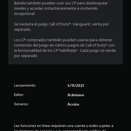
Batalla también pueden usar sus CP para desbloquear
o
niveles y acceder instantáneamente a contenido
excepcional.
:
Se necesita el juego Call of Duty®: Vanguard, venta por
1
separado.
e
Los CP comprados también pueden usarse para obtener
contenido del juego en ciertos juegos de Call of Duty® con
s
la funcionalidad de los CP habilitada*. Cada juego se vende
por separado.
t
r
e
Lanzamiento:
5/11/2021
l
Editor:
Activision
Géneros:
Acción
l
a
Las funciones en línea requieren una cuenta y están sujetas a 
d
los términos de servicio y a la correspondiente política de 