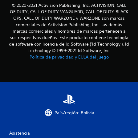
l
© 2020-2021 Activision Publishing, Inc. ACTIVISION, CALL
OF DUTY, CALL OF DUTY VANGUARD, CALL OF DUTY BLACK
a
OPS, CALL OF DUTY WARZONE y WARZONE son marcas
comerciales de Activision Publishing, Inc. Las demás
s
marcas comerciales y nombres de marcas pertenecen a
sus respectivos dueños. Este producto contiene tecnología
e
de software con licencia de Id Software ('Id Technology'). Id
Technology © 1999-2021 Id Software, Inc.
n
Política de privacidad y EULA del juego
u
n
t
o
t
País/región: Bolivia
a
l
Asistencia