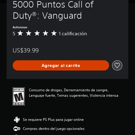
5000 Puntos Call of 
Duty®: Vanguard
Activision
5
1 calificación
C
a
l
US$39.99
i
f
i
Agregar al carrito
c
a
c
i
ó
Consumo de drogas, Derramamiento de sangre,
n
Lenguaje fuerte, Temas sugerentes, Violencia intensa
p
r
o
m
Se requiere PS Plus para jugar online
e
d
Compras dentro del juego opcionales
i