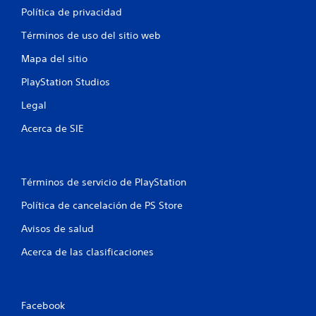
d
Política de privacidad
e
Términos de uso del sitio web
Mapa del sitio
1
PlayStation Studios
c
Legal
a
Acerca de SIE
l
i
Términos de servicio de PlayStation
f
Política de cancelación de PS Store
i
Avisos de salud
c
Acerca de las clasificaciones
a
c
Facebook