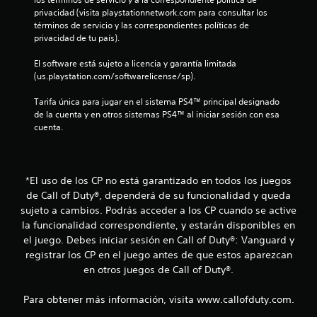
privacidad (visita playstationnetwork.com para consultar los 
e
términos de servicio y las correspondientes políticas de 
privacidad de tu país).
c
El software está sujeto a licencia y garantía limitada 
i
(us.playstation.com/softwarelicense/sp).
n
Tarifa única para jugar en el sistema PS4™ principal designado 
de la cuenta y en otros sistemas PS4™ al iniciar sesión con esa 
c
cuenta.
o
e
*El uso de los CP no está garantizado en todos los juegos
de Call of Duty®, dependerá de su funcionalidad y queda
s
sujeto a cambios. Podrás acceder a los CP cuando se active
t
la funcionalidad correspondiente, y estarán disponibles en
el juego. Debes iniciar sesión en Call of Duty®: Vanguard y
r
registrar los CP en el juego antes de que estos aparezcan
en otros juegos de Call of Duty®.
e
Para obtener más información, visita www.callofduty.com.
l