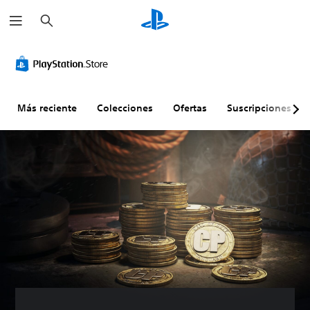
B
u
s
c
a
r
Más reciente
Colecciones
Ofertas
Suscripciones