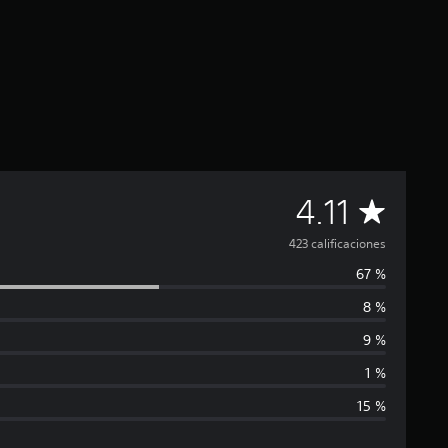
C
4.11
a
423 calificaciones
67 %
l
8 %
i
9 %
f
1 %
15 %
i