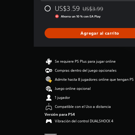
i
US$3.59
US$3.99
c
Rebajado del precio origi
a
Ahorra un 10 % con EA Play
c
i
ó
Agregar al carrito
n
p
r
o
m
Se requiere PS Plus para jugar online
e
Compras dentro del juego opcionales
d
i
Admite hasta 8 jugadores online que tengan PS 
o
Juego online opcional
:
4
1 jugador
.
1
Compatible con el Uso a distancia
1
Versión para PS4
e
Vibración del control DUALSHOCK 4
s
t
r