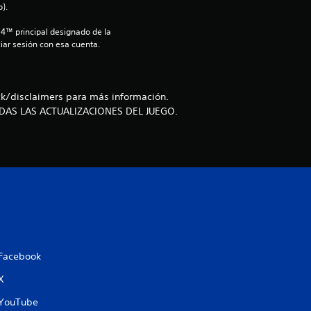
).
d
S4™ principal designado de la 
i
iar sesión con esa cuenta.
o
k/disclaimers para más información.
:
DAS LAS ACTUALIZACIONES DEL JUEGO.
4
.
1
1
e
Facebook
s
X
YouTube