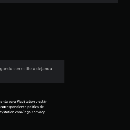
c
a
c
i
ó
n
egando con estilo o dejando
p
r
o
enta para PlayStation y están 
 correspondiente política de 
m
aystation.com/legal/privacy-
e