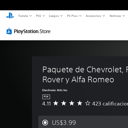
Tienda
PS5
Juegos
PS Plus
Accesorios
Noticias
Paquete de Chevrolet,
Rover y Alfa Romeo
Electronic Arts Inc
PS4
4.11
423 calificaci
C
a
l
i
US$3.99
f