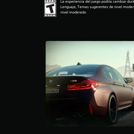
La experiencia del juego podría cambiar dura
e
Lenguaje, Temas sugerentes de nivel moder
l
nivel moderado
l
a
s
d
e
c
i
n
c
o
e
s
t
r
e
l
l
a
s
e
n