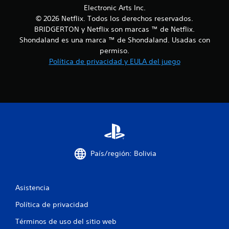
b
l
r
Electronic Arts Inc.
r
a
y
© 2026 Netflix. Todos los derechos reservados.
a
e
d
c
BRIDGERTON y Netflix son marcas ™ de Netflix.
x
e
i
p
s
Shondaland es una marca ™ de Shondaland. Usadas con
ó
e
p
permiso.
n
r
l
Política de privacidad y EULA del juego
d
i
a
e
e
z
l
n
a
c
c
r
o
i
t
n
a
e
t
c
p
r
i
o
o
n
r
l
e
l
País/región: Bolivia
.
m
o
á
s
t
m
i
e
Asistencia
c
n
a
Política de privacidad
ú
(
s
Términos de uso del sitio web
s
s