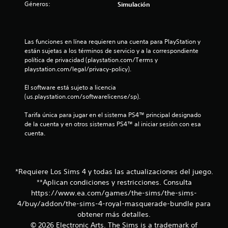
m
Géneros:
i
Simulación
o
o
i
d
m
m
a
u
e
f
s
n
n
Las funciones en línea requieren una cuenta para PlayStation y 
d
i
t
i
están sujetas a los términos de servicio y a la correspondiente 
c
e
o
política de privacidad (playstation.com/Terms y 
a
d
b
c
playstation.com/legal/privacy-policy).
a
u
o
t
r
t
a
El software está sujeto a licencia 
r
a
o
(us.playstation.com/softwarelicense/sp).
a
n
c
n
v
t
Tarifa única para jugar en el sistema PS4™ principal designado 
e
é
e
i
de la cuenta y en otros sistemas PS4™ al iniciar sesión con esa 
s
s
e
cuenta.
d
l
P
o
e
g
u
a
a
e
n
u
m
d
*Requiere Los Sims 4 y todas las actualizaciones del juego.
d
e
e
e
**Aplican condiciones y restricciones. Consulta
i
p
s
o
https://www.ea.com/games/the-sims/the-sims-
l
j
s
o
a
u
4/buy/addon/the-sims-4-royal-masquerade-bundle para
v
y
g
obtener más detalles.
i
o
a
© 2026 Electronic Arts. The Sims is a trademark of