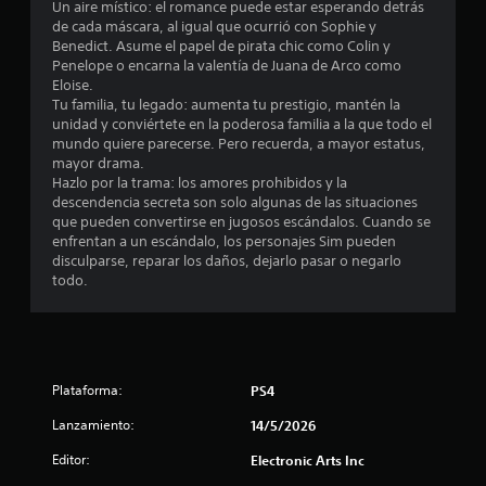
Un aire místico: el romance puede estar esperando detrás
f
j
p
de cada máscara, al igual que ocurrió con Sophie y
n
o
a
u
Benedict. Asume el papel de pirata chic como Colin y
r
u
g
Penelope o encarna la valentía de Juana de Arco como
t
m
s
a
Eloise.
a
a
r
Tu familia, tu legado: aumenta tu prestigio, mantén la
o
c
r
unidad y conviértete en la poderosa familia a la que todo el
s
i
e
mundo quiere parecerse. Pero recuerda, a mayor estatus,
t
i
ó
l
mayor drama.
n
n
j
Hazlo por la trama: los amores prohibidos y la
a
p
v
u
descendencia secreta son solo algunas de las situaciones
i
u
e
que pueden convertirse en jugosos escándalos. Cuando se
l
s
g
l
enfrentan a un escándalo, los personajes Sim pueden
u
o
s
disculparse, reparar los daños, dejarlo pasar o negarlo
d
a
e
a
todo.
l
n
c
e
t
c
i
a
u
o
3
m
a
n
b
l
e
i
c
q
Plataforma:
PS4
é
s
u
Lanzamiento:
14/5/2026
n
a
i
r
s
e
á
Editor:
Electronic Arts Inc
e
r
l
p
c