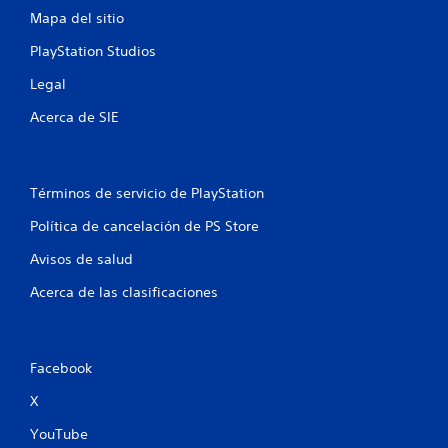
o
i
Mapa del sitio
l
n
o
n
PlayStation Studios
e
e
l
c
Legal
j
e
u
s
Acerca de SIE
e
i
g
d
o
a
o
d
Términos de servicio de PlayStation
f
d
f
e
Política de cancelación de PS Store
l
p
i
Avisos de salud
u
n
l
Acerca de las clasificaciones
e
s
)
a
.
r
l
o
Facebook
G
s
u
X
b
a
o
YouTube
r
t