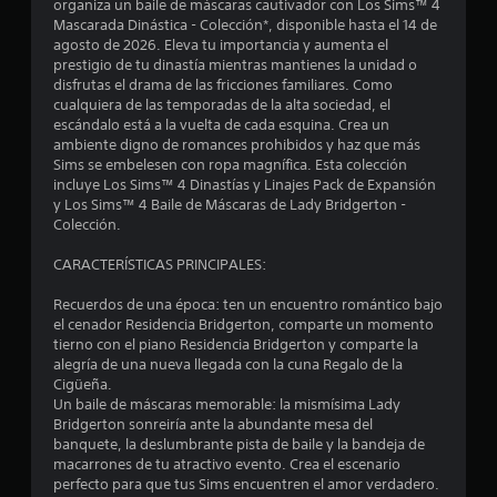
o
organiza un baile de máscaras cautivador con Los Sims™ 4
n
t
t
Mascarada Dinástica - Colección*, disponible hasta el 14 de
i
d
o
e
agosto de 2026. Eleva tu importancia y aumenta el
r
.
i
prestigio de tu dinastía mientras mantienes la unidad o
l
s
c
disfrutas el drama de las fricciones familiares. Como
o
a
P
cualquiera de las temporadas de la alta sociedad, el
s
t
c
a
escándalo está a la vuelta de cada esquina. Crea un
j
i
ambiente digno de romances prohibidos y haz que más
u
o
r
o
Sims se embelesen con ropa magnífica. Esta colección
y
s
n
incluye Los Sims™ 4 Dinastías y Linajes Pack de Expansión
s
a
e
y Los Sims™ 4 Baile de Máscaras de Lady Bridgerton -
e
t
d
Colección.
i
s
e
l
c
v
l
CARACTERÍSTICAS PRINCIPALES:
k
i
l
j
s
s
u
Recuerdos de una época: ten un encuentro romántico bajo
.
u
a
e
el cenador Residencia Bridgerton, comparte un momento
a
tierno con el piano Residencia Bridgerton y comparte la
g
S
s
l
alegría de una nueva llegada con la cuna Regalo de la
o
e
e
Cigüeña.
P
e
p
Un baile de máscaras memorable: la mismísima Lady
s
u
Bridgerton sonreiría ante la abundante mesa del
u
L
e
n
banquete, la deslumbrante pista de baile y la bandeja de
e
a
d
macarrones de tu atractivo evento. Crea el escenario
d
i
e
u
perfecto para que tus Sims encuentren el amor verdadero.
e
n
s