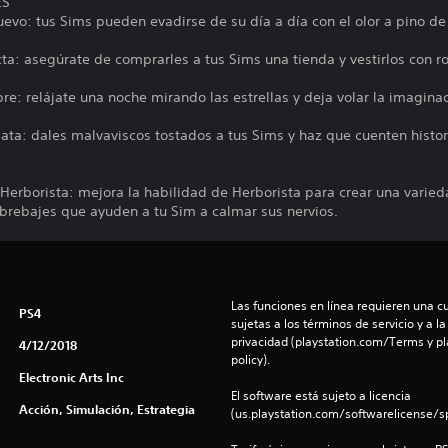
ES
evo: tus Sims pueden evadirse de su día a día con el olor a pino de 
a: asegúrate de comprarles a tus Sims una tienda y vestirlos con r
ibre: relájate una noche mirando las estrellas y deja volar la imagina
ata: dales malvaviscos tostados a tus Sims y haz que cuenten histor
Herborista: mejora la habilidad de Herborista para crear una varied
 brebajes que ayuden a tu Sim a calmar sus nervios.
Las funciones en línea requieren una cu
PS4
sujetas a los términos de servicio y a la
privacidad (playstation.com/Terms y pl
4/12/2018
policy).
Electronic Arts Inc
El software está sujeto a licencia 
Acción, Simulación, Estrategia
(us.playstation.com/softwarelicense/sp