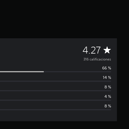
C
4.27
a
316 calificaciones
66 %
l
14 %
i
8 %
f
4 %
8 %
i
c