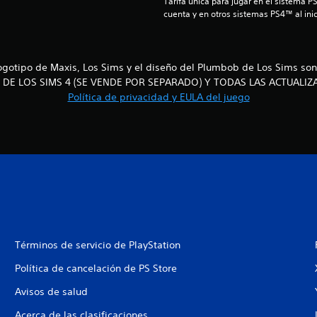
Tarifa única para jugar en el sistema P
cuenta y en otros sistemas PS4™ al inic
l logotipo de Maxis, Los Sims y el diseño del Plumbob de Los Sims s
 DE LOS SIMS 4 (SE VENDE POR SEPARADO) Y TODAS LAS ACTUALIZ
Política de privacidad y EULA del juego
Términos de servicio de PlayStation
Política de cancelación de PS Store
Avisos de salud
Acerca de las clasificaciones