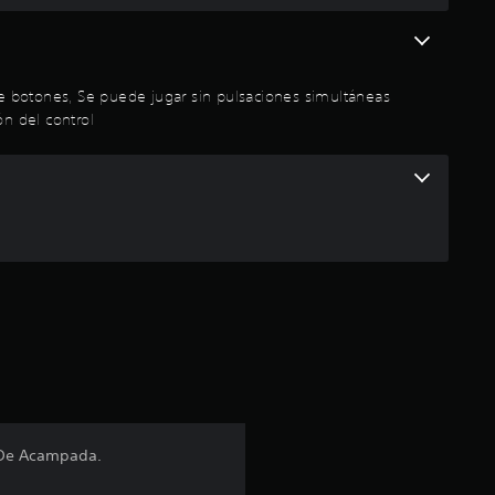
i
o
s de botones, Se puede jugar sin pulsaciones simultáneas
:
ón del control
4
.
2
7
e
s
t
4 De Acampada.