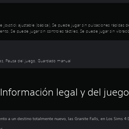
n de joystick ajustable (básica), Se puede jugar sin pulsaciones rápida
to, Se puede jugar sin controles táctiles, Se puede jugar sin vibraci
ales, Pausa del juego, Guardado manual
Información legal y del juego
to a un destino totalmente nuevo, las Granite Falls, en Los Sims 