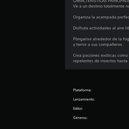
y
CARACTERÍSTICAS PRINCIPAL
u
o
s
Ve a un destino totalmente nu
s
d
l
r
t
i
.
e
Organiza la acampada perfect
o
i
v
p
c
i
Disfruta actividades al aire l
a
k
s
r
a
a
Pónganse alrededor de la fog
a
r
y terror a sus compañeros.
j
q
l
u
u
a
Crea pociones exóticas como 
e
s
i
repelentes de insectos hasta
s
t
n
e
a
f
a
o
b
i
r
l
d
m
e
é
Plataforma:
a
n
(
c
Lanzamiento:
t
b
i
i
á
Editor:
ó
c
s
n
a
Géneros:
d
i
d
e
c
e