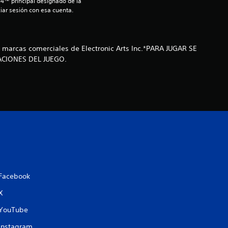
S4™ principal designado de la 
c
iar sesión con esa cuenta.
o
e
on marcas comerciales de Electronic Arts Inc.*PARA JUGAR SE
ACIONES DEL JUEGO.
s
t
r
e
l
l
Facebook
X
a
YouTube
s
Instagram