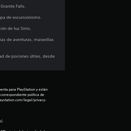
r
Granite Falls.
e
opa de excursionismo.
l
ción de tus Sims.
l
ias de aventuras, maravillas
a
ad de pociones útiles, desde
s
d
e
enta para PlayStation y están 
 correspondiente política de 
c
aystation.com/legal/privacy-
i
).
n