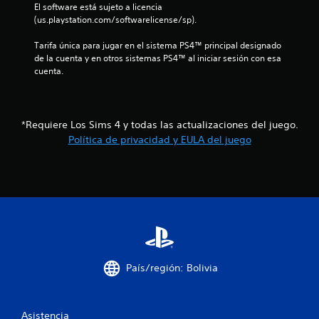
m
6
i
El software está sujeto a licencia 
o
o
(us.playstation.com/softwarelicense/sp).
d
m
m
5
a
u
e
Tarifa única para jugar en el sistema PS4™ principal designado 
s
n
n
c
de la cuenta y en otros sistemas PS4™ al iniciar sesión con esa 
d
i
t
cuenta.
c
e
o
a
a
d
b
a
u
o
l
t
r
t
*Requiere Los Sims 4 y todas las actualizaciones del juego.
r
a
i
o
Política de privacidad y EULA del juego
a
n
n
v
t
f
e
é
e
s
s
e
i
d
l
P
e
g
u
c
a
a
e
u
m
d
a
d
e
e
i
p
s
c
País/región: Bolivia
o
l
j
o
a
u
i
v
y
g
i
o
a
Asistencia