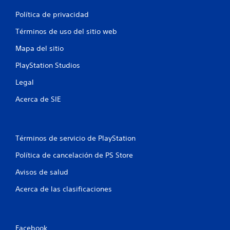
o
b
l
r
r
a
y
Política de privacidad
n
a
e
d
c
x
e
Términos de uso del sitio web
e
i
p
s
ó
e
Mapa del sitio
p
s
n
r
l
PlayStation Studios
d
i
a
e
e
z
Legal
l
n
a
c
c
r
Acerca de SIE
o
i
t
n
a
e
t
c
p
r
i
o
Términos de servicio de PlayStation
o
n
r
l
e
l
Política de cancelación de PS Store
.
m
o
á
s
Avisos de salud
t
m
i
e
Acerca de las clasificaciones
c
n
a
ú
(
s
s
s
Facebook