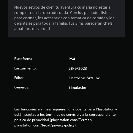
s
f
j
p
Nuevos estilos de chef: tu aventura culinaria no estaría
o
a
u
completa sin la ropa adecuada. Con los peinados listos
e
r
u
g
para cocinar, los accesorios con temática de comida y los
m
s
a
delantales para toda la familia, tus Sims parecerán chefs
n
a
a
r
amateurs de verdad.
c
r
s
u
i
e
i
ó
l
n
n
n
j
p
v
u
t
i
u
e
Plataforma:
PS4
s
g
l
o
Lanzamiento:
28/9/2023
u
o
s
a
e
a
Editor:
Electronic Arts Inc
t
l
n
c
t
c
Géneros:
Simulación
i
a
a
u
o
m
a
n
l
b
l
e
i
q
Las funciones en línea requieren una cuenta para PlayStation y 
é
d
s
u
están sujetas a los términos de servicio y a la correspondiente 
n
i
r
política de privacidad (playstation.com/Terms y 
s
e
e
á
playstation.com/legal/privacy-policy).
e
r
p
c