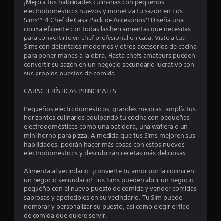
¡Mejora tus habilidades culinarias con pequeños
n
t
t
i
electrodomésticos nuevos y monetiza tu sazón en Los
i
d
o
Sims™ 4 Chef de Casa Pack de Accesorios*! Diseña una
r
.
i
n
cocina eficiente con todas las herramientas que necesitas
l
c
para convertirte en chef profesional en casa. Viste a tus
o
c
a
P
Sims con delantales modernos y otros accesorios de cocina
s
c
a
para poner manos a la obra. Hasta chefs amateurs pueden
j
o
i
convertir su sazón en un negocio secundario lucrativo con
u
o
o
sus propios puestos de comida.
y
s
e
n
s
a
CARACTERÍSTICAS PRINCIPALES:
e
t
d
s
i
s
e
Pequeños electrodomésticos, grandes mejoras: amplía tus
c
v
t
l
horizontes culinarios equipando tu cocina con pequeños
k
i
j
electrodomésticos como una batidora, una waflera o un
s
s
r
u
mini horno para pizza. A medida que tus Sims mejoren sus
.
u
e
habilidades, podrán hacer más cosas con estos nuevos
e
a
electrodomésticos y descubrirán recetas más deliciosas.
g
S
l
o
l
e
e
Alimenta al vecindario: ¡convierte tu amor por la cocina en
P
p
un negocio secundario! Tus Sims pueden abrir un negocio
s
u
l
pequeño con el nuevo puesto de comida y vender comidas
u
L
e
sabrosas y apetecibles en su vecindario. Tu Sim puede
e
a
d
a
nombrar y personalizar su puesto, así como elegir el tipo
d
i
e
de comida que quiere servir.
e
n
s