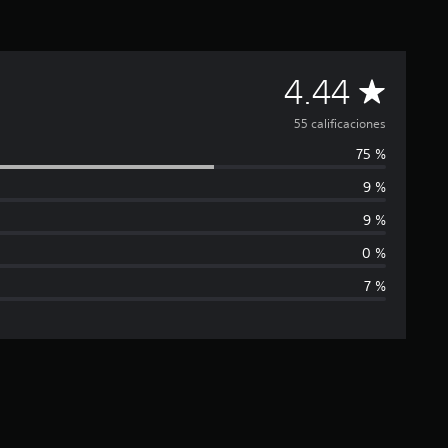
C
4.44
a
55 calificaciones
75 %
l
9 %
i
9 %
f
0 %
7 %
i
c
a
c