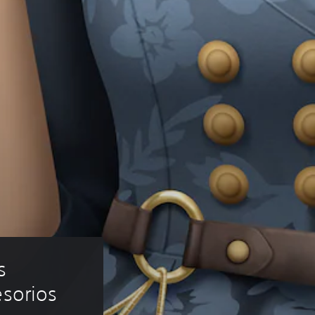
s 
esorios