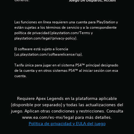
Juego De Disparos, Acción
n
o
o
d
s
n
e
u
p
e
a
r
s
u
Las funciones en línea requieren una cuenta para PlayStation y 
n
e
d
d
están sujetas a los términos de servicio y a la correspondiente 
d
e
i
política de privacidad (playstation.com/Terms y 
t
e
s
o
playstation.com/legal/privacy-policy).
f
e
t
o
i
n
a
El software está sujeto a licencia 
n
s
m
(us.playstation.com/softwarelicense/sp).
t
i
i
b
d
b
i
Tarifa única para jugar en el sistema PS4™ principal designado 
a
o
i
é
de la cuenta y en otros sistemas PS4™ al iniciar sesión con esa 
s
l
n
cuenta.
l
p
i
s
a
d
e
r
d
a
c
a
d
o
Requiere Apex Legends en la plataforma aplicable
c
e
d
m
(disponible por separado) y todas las actualizaciones del
o
e
u
juego. Aplican otras condiciones y restricciones. Consulta
m
l
3
n
u
www.ea.com/es-mx/legal para más detalles.
o
i
n
s
1
Política de privacidad y EULA del juego
c
i
j
a
c
o