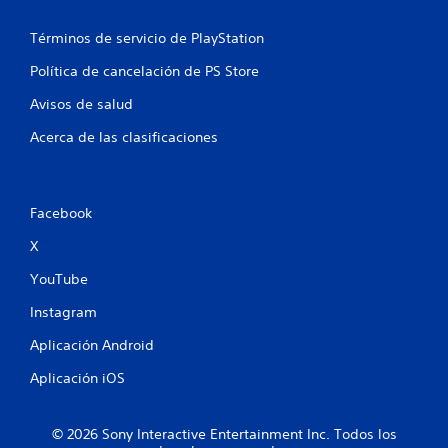
e
y
b
j
r
s
s
u
Términos de servicio de PlayStation
a
t
g
c
i
Política de cancelación de PS Store
a
i
c
d
ó
k
Avisos de salud
o
n
a
r
d
Acerca de las clasificaciones
j
e
e
s
u
l
.
s
c
o
t
Facebook
n
a
C
t
b
X
o
r
l
m
o
YouTube
e
u
l
(
n
.
Instagram
b
i
á
Aplicación Android
c
s
a
Aplicación iOS
i
c
c
i
a
ó
© 2026 Sony Interactive Entertainment Inc. Todos los
)
n