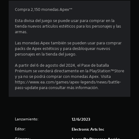
m
o
c
c
i
a
n
i
Compra 2,150 monedas Apex**
c
d
e
o
b
a
e
i
s
Esta divisa del juego se puede usar para comprar en la
j
)
r
e
tienda nuevos artículos estéticos para los personajes y las
d
u
p
armas.
S
e
g
a
s
e
a
a
l
Las monedas Apex también se pueden usar para comprar
o
u
r
a
packs de Apex estéticos y para desbloquear nuevos
f
t
d
.
b
personajes en la tienda del juego.
r
i
r
e
r
o
a
A partir del 6 de agosto del 2024, el Pase de batalla
c
s
Prémium se venderá directamente en la PlayStation™Store
e
L
e
,
y ya no se podrá comprar con monedas Apex. Visita
n
a
f
https://www.ea.com/games/apex-legends/news/battle-
a
i
l
r
pass-update para consultar más información.
l
n
a
g
f
l
s
u
o
e
n
r
a
s
a
m
o
s
a
s
Lanzamiento:
12/6/2023
i
o
c
c
p
i
Editor:
e
Electronic Arts Inc
o
c
ó
n
i
n
Géneros: