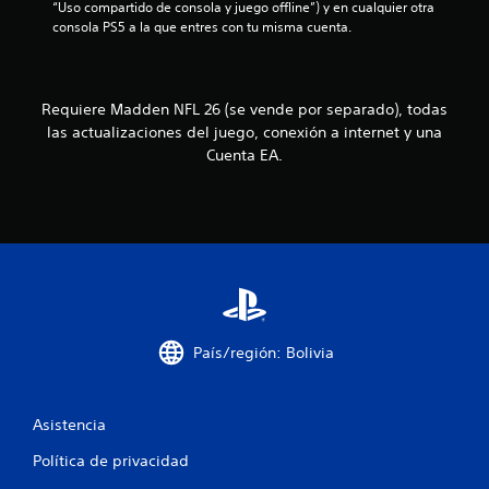
“Uso compartido de consola y juego offline”) y en cualquier otra 
s
o
o
consola PS5 a la que entres con tu misma cuenta.
s
i
.
p
n
r
v
M
e
i
Requiere Madden NFL 26 (se vende por separado), todas
o
d
b
d
las actualizaciones del juego, conexión a internet y una
e
r
f
o
Cuenta EA.
a
i
d
c
n
e
i
i
p
d
ó
r
o
n
á
s
d
c
p
e
t
a
l
i
r
c
a
c
País/región: Bolivia
o
c
a
n
o
P
t
m
u
Asistencia
u
r
e
n
o
d
Política de privacidad
i
l
e
c