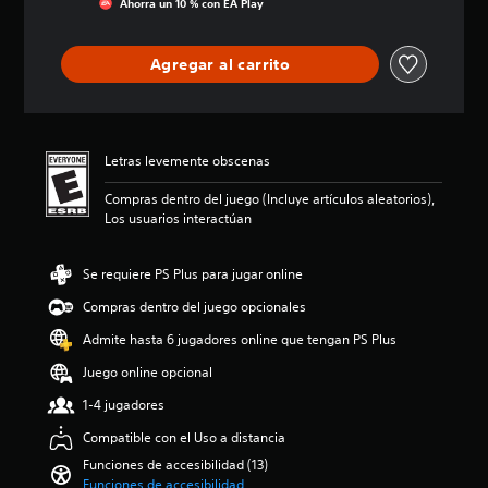
Ahorra un 10 % con EA Play
u
e
u
s
i
e
s
g
a
c
d
e
a
f
a
Agregar al carrito
e
a
r
í
c
n
i
s
o
i
l
d
i
g
o
e
é
n
e
n
e
n
n
n
e
Letras levemente obscenas
r
t
e
e
s
e
i
c
r
Compras dentro del juego (Incluye artículos aleatorios),
n
c
e
a
Los usuarios interactúan
v
a
s
l
o
d
i
d
z
e
d
e
Se requiere PS Plus para jugar online
a
s
a
l
l
d
d
j
Compras dentro del juego opcionales
t
e
d
u
Admite hasta 6 jugadores online que tengan PS Plus
a
c
e
e
p
a
u
g
Juego online opcional
a
d
s
o
r
a
a
e
1-4 jugadores
a
a
r
l
Compatible con el Uso a distancia
t
l
l
i
i
t
o
g
Funciones de accesibilidad (13)
.
a
s
i
Funciones de accesibilidad