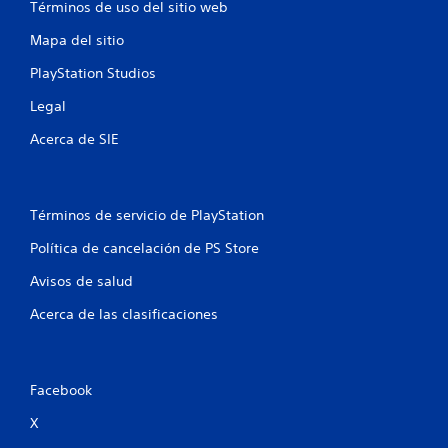
Términos de uso del sitio web
s
P
a
a
u
r
Mapa del sitio
c
e
t
c
d
e
PlayStation Studios
e
e
m
d
s
á
Legal
e
j
s
r
u
Acerca de SIE
f
a
g
á
u
a
c
n
r
i
e
s
l
Términos de servicio de PlayStation
n
i
m
t
n
Política de cancelación de PS Store
e
o
a
n
r
c
Avisos de salud
t
n
t
e
o
Acerca de las clasificaciones
i
c
s
v
o
i
a
n
n
r
o
c
l
Facebook
t
o
a
r
n
X
v
o
s
i
s