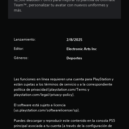
s
c
d
Team™, personalizar tu avatar con nuevos uniformes y
t
i
e
más.
á
b
l
c
i
j
t
r
u
i
p
e
l
a
g
Lanzamiento:
e
l
2/8/2025
o
s
a
e
Editor:
Electronic Arts Inc
.
b
n
r
c
Géneros:
Deportes
a
u
S
s
a
e
,
l
p
f
q
Las funciones en línea requieren una cuenta para PlayStation y 
u
r
u
están sujetas a los términos de servicio y a la correspondiente 
a
e
i
política de privacidad (playstation.com/Terms y 
s
e
d
playstation.com/legal/privacy-policy).
e
r
e
s
m
j
El software está sujeto a licencia 
o
o
u
(us.playstation.com/softwarelicense/sp).
i
m
g
c
e
Puedes descargar y reproducir este contenido en la consola PS5 
a
o
n
principal asociada a tu cuenta (a través de la configuración de 
r
n
t