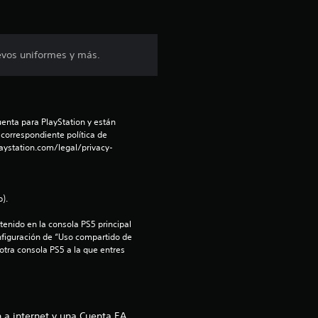
6
7
evos uniformes y más.
e
s
enta para PlayStation y están 
t
 correspondiente política de 
aystation.com/legal/privacy-
r
e
).
l
enido en la consola PS5 principal 
nfiguración de “Uso compartido de 
 otra consola PS5 a la que entres 
l
a
 a internet y una Cuenta EA.