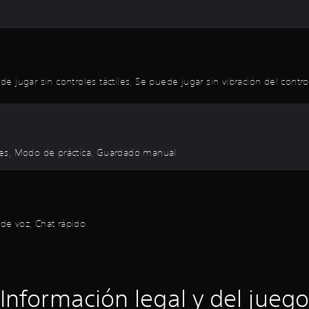
jugar sin controles táctiles, Se puede jugar sin vibración del control
roles, Modo de práctica, Guardado manual
 de voz, Chat rápido
Información legal y del juego