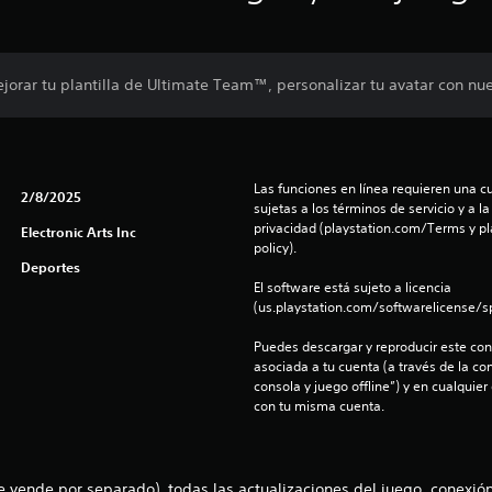
orar tu plantilla de Ultimate Team™, personalizar tu avatar con nu
Las funciones en línea requieren una cu
2/8/2025
sujetas a los términos de servicio y a la
privacidad (playstation.com/Terms y pl
Electronic Arts Inc
policy).
Deportes
El software está sujeto a licencia 
(us.playstation.com/softwarelicense/sp
Puedes descargar y reproducir este cont
asociada a tu cuenta (a través de la co
consola y juego offline”) y en cualquier
con tu misma cuenta.
vende por separado), todas las actualizaciones del juego, conexión