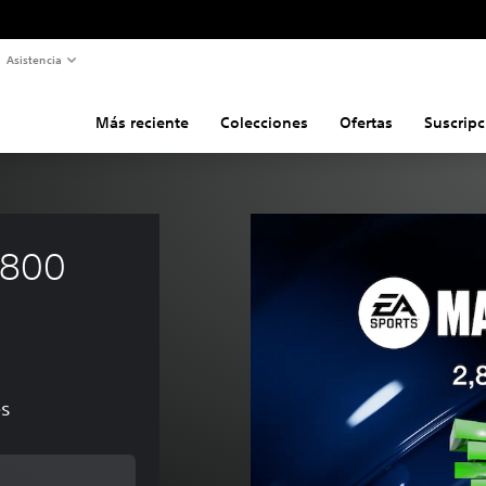
Asistencia
Más reciente
Colecciones
Ofertas
Suscripc
,800 
es