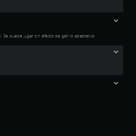
p
r
o
, Se puede jugar sin efecto de gatillo adaptativo
m
e
d
i
o
:
4
.