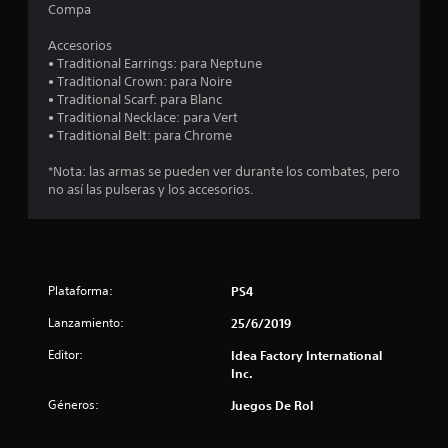
Compa
t
Accesorios
• Traditional Earrings: para Neptune
r
• Traditional Crown: para Noire
• Traditional Scarf: para Blanc
e
• Traditional Necklace: para Vert
• Traditional Belt: para Chrome
l
*Nota: las armas se pueden ver durante los combates, pero
l
no así las pulseras y los accesorios.
a
s
d
Plataforma:
PS4
Lanzamiento:
25/6/2019
e
Editor:
Idea Factory International
c
Inc.
i
Géneros:
Juegos De Rol
n