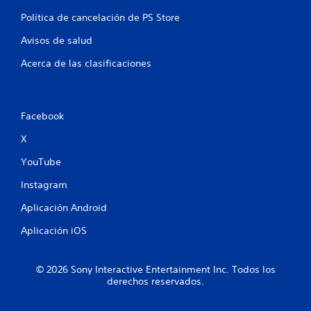
a
Política de cancelación de PS Store
l
Avisos de salud
i
Acerca de las clasificaciones
f
i
Facebook
X
c
YouTube
a
Instagram
c
Aplicación Android
i
Aplicación iOS
o
n
© 2026 Sony Interactive Entertainment Inc. Todos los
derechos reservados.
e