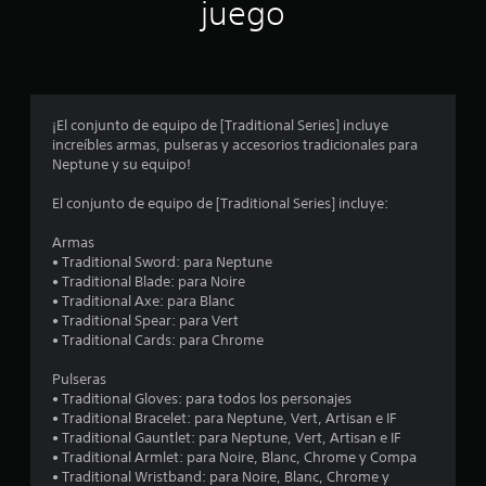
n
juego
p
r
o
¡El conjunto de equipo de [Traditional Series] incluye
increíbles armas, pulseras y accesorios tradicionales para
m
Neptune y su equipo!
e
El conjunto de equipo de [Traditional Series] incluye:
d
Armas
• Traditional Sword: para Neptune
i
• Traditional Blade: para Noire
• Traditional Axe: para Blanc
o
• Traditional Spear: para Vert
• Traditional Cards: para Chrome
:
Pulseras
5
• Traditional Gloves: para todos los personajes
• Traditional Bracelet: para Neptune, Vert, Artisan e IF
e
• Traditional Gauntlet: para Neptune, Vert, Artisan e IF
• Traditional Armlet: para Noire, Blanc, Chrome y Compa
s
• Traditional Wristband: para Noire, Blanc, Chrome y