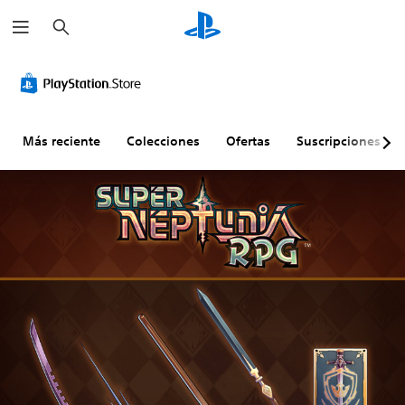
B
u
s
c
a
r
Más reciente
Colecciones
Ofertas
Suscripciones