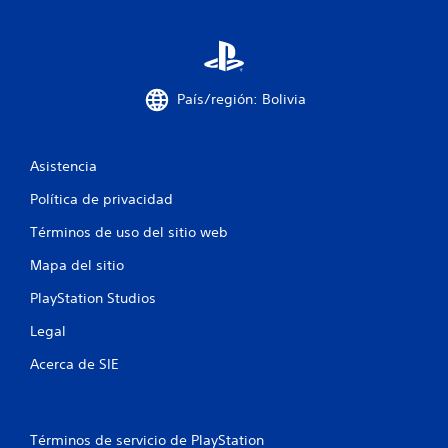
n
u
n
País/región: Bolivia
t
Asistencia
o
Política de privacidad
t
Términos de uso del sitio web
a
Mapa del sitio
l
PlayStation Studios
d
Legal
e
Acerca de SIE
7
c
Términos de servicio de PlayStation