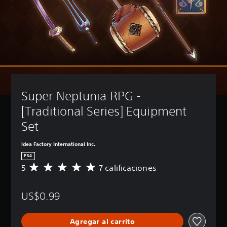
Super Neptunia RPG - 
[Traditional Series] Equipment 
Set
Idea Factory International Inc.
PS4
5
7 calificaciones
C
a
l
US$0.99
i
f
i
Agregar al carrito
c