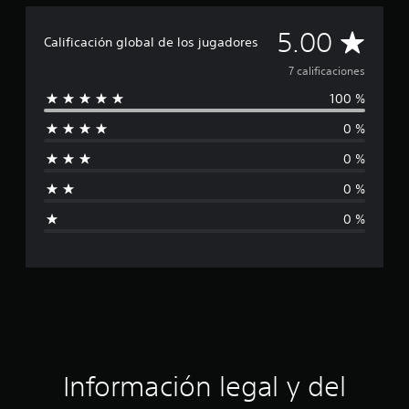
e
7
C
5.00
Calificación global de los jugadores
c
a
a
7 calificaciones
l
i
100 %
l
f
i
0 %
i
c
0 %
a
f
c
0 %
i
i
o
0 %
n
c
e
s
a
c
i
ó
Información legal y del