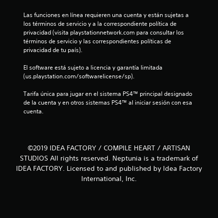
c
Las funciones en línea requieren una cuenta y están sujetas a 
los términos de servicio y a la correspondiente política de 
o
privacidad (visita playstationnetwork.com para consultar los 
términos de servicio y las correspondientes políticas de 
e
privacidad de tu país).
s
El software está sujeto a licencia y garantía limitada 
(us.playstation.com/softwarelicense/sp).
t
Tarifa única para jugar en el sistema PS4™ principal designado 
r
de la cuenta y en otros sistemas PS4™ al iniciar sesión con esa 
cuenta.
e
l
©2019 IDEA FACTORY / COMPILE HEART / ARTISAN
l
STUDIOS All rights reserved. Neptunia is a trademark of
IDEA FACTORY. Licensed to and published by Idea Factory
a
International, Inc.
s
e