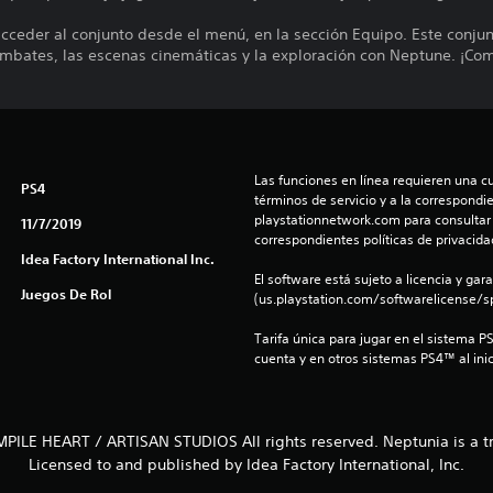
cceder al conjunto desde el menú, en la sección Equipo. Este conj
ombates, las escenas cinemáticas y la exploración con Neptune. ¡Co
Las funciones en línea requieren una cu
PS4
términos de servicio y a la correspondien
playstationnetwork.com para consultar l
11/7/2019
correspondientes políticas de privacidad
Idea Factory International Inc.
El software está sujeto a licencia y gara
Juegos De Rol
(us.playstation.com/softwarelicense/sp
Tarifa única para jugar en el sistema P
cuenta y en otros sistemas PS4™ al inic
ILE HEART / ARTISAN STUDIOS All rights reserved. Neptunia is a 
Licensed to and published by Idea Factory International, Inc.