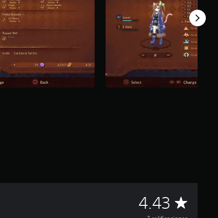
C
4.43