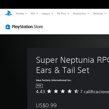
Tienda
PS5
Juegos
PS Plus
Accesorios
Noticias
Super Neptunia RPG
Ears & Tail Set
Idea Factory International Inc.
PS4
4.43
7 calificacion
C
a
l
US$0.99
i