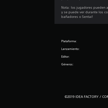
s
Nota: los jugadores pueden a
y se puede ver durante los c
bañadores o Sentai!
Plataforma:
Lanzamiento:
Editor:
Géneros:
©2019 IDEA FACTORY / COMP