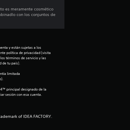
p
unto es meramente cosmético
mbinadlo con los conjuntos de
r
o
m
enta y están sujetas a los 
e
te política de privacidad (visita 
os términos de servicio y las 
 de tu país).
d
ntía limitada 
i
).
o
S4™ principal designado de la 
iar sesión con esa cuenta.
:
4
trademark of IDEA FACTORY.
.