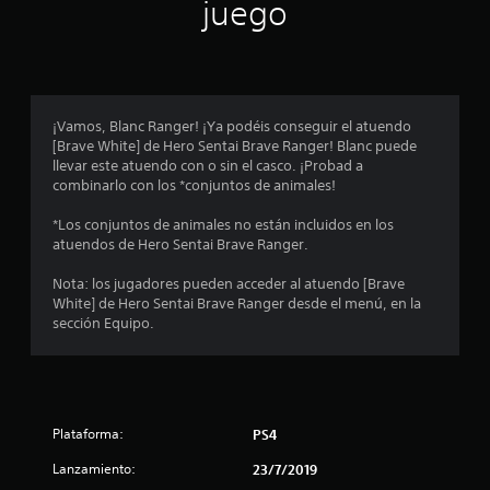
n
juego
p
r
o
¡Vamos, Blanc Ranger! ¡Ya podéis conseguir el atuendo
[Brave White] de Hero Sentai Brave Ranger! Blanc puede
m
llevar este atuendo con o sin el casco. ¡Probad a
combinarlo con los *conjuntos de animales!
e
*Los conjuntos de animales no están incluidos en los
d
atuendos de Hero Sentai Brave Ranger.
i
Nota: los jugadores pueden acceder al atuendo [Brave
White] de Hero Sentai Brave Ranger desde el menú, en la
o
sección Equipo.
:
5
Plataforma:
PS4
e
Lanzamiento:
23/7/2019
s