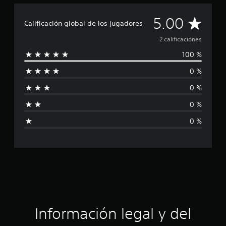
e
2
C
5.00
Calificación global de los jugadores
c
a
a
2 calificaciones
l
i
100 %
l
f
i
0 %
i
c
0 %
a
f
c
0 %
i
i
o
0 %
n
c
e
s
a
c
i
ó
Información legal y del