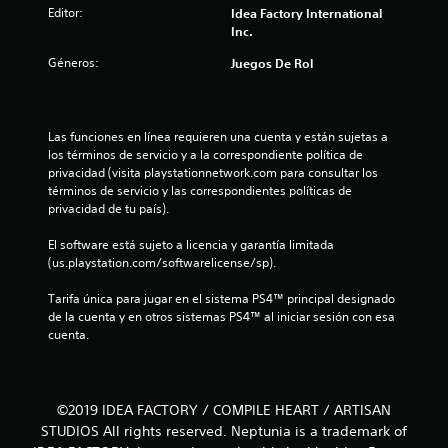
Editor:
Idea Factory International
t
Inc.
Géneros:
Juegos De Rol
r
e
Las funciones en línea requieren una cuenta y están sujetas a 
l
los términos de servicio y a la correspondiente política de 
privacidad (visita playstationnetwork.com para consultar los 
l
términos de servicio y las correspondientes políticas de 
privacidad de tu país).
a
El software está sujeto a licencia y garantía limitada 
s
(us.playstation.com/softwarelicense/sp).
d
Tarifa única para jugar en el sistema PS4™ principal designado 
de la cuenta y en otros sistemas PS4™ al iniciar sesión con esa 
e
cuenta.
c
i
©2019 IDEA FACTORY / COMPILE HEART / ARTISAN
STUDIOS All rights reserved. Neptunia is a trademark of
n