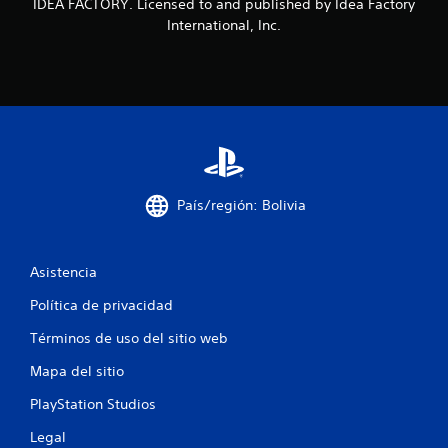
IDEA FACTORY. Licensed to and published by Idea Factory
c
International, Inc.
o
e
s
t
País/región: Bolivia
r
e
Asistencia
l
Política de privacidad
l
Términos de uso del sitio web
a
Mapa del sitio
s
PlayStation Studios
e
Legal