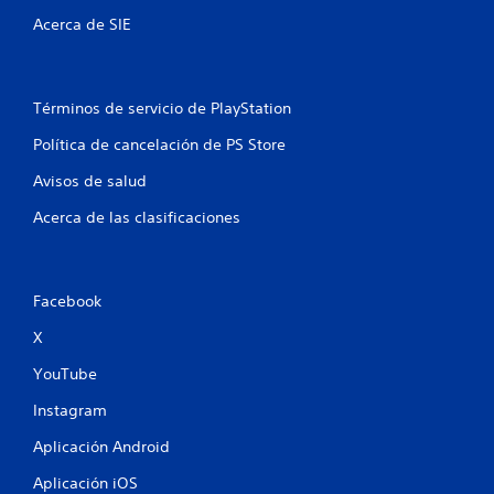
n
Acerca de SIE
u
n
Términos de servicio de PlayStation
Política de cancelación de PS Store
t
Avisos de salud
o
Acerca de las clasificaciones
t
a
Facebook
l
X
d
YouTube
e
Instagram
2
Aplicación Android
c
Aplicación iOS