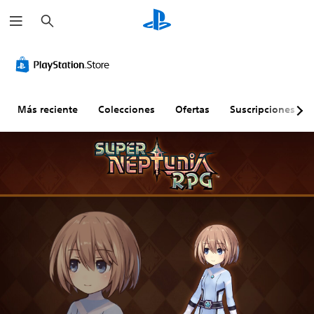
B
u
s
c
a
r
Más reciente
Colecciones
Ofertas
Suscripciones