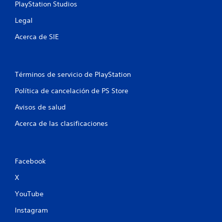
s
PlayStation Studios
e
Legal
Acerca de SIE
n
u
n
Términos de servicio de PlayStation
Política de cancelación de PS Store
t
Avisos de salud
o
Acerca de las clasificaciones
t
a
Facebook
l
X
d
YouTube
e
Instagram