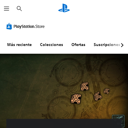
B
u
s
c
a
r
Más reciente
Colecciones
Ofertas
Suscripciones