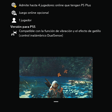
o
Admite hasta 4 jugadores online que tengan PS Plus
:
Juego online opcional
4
.
1 jugador
5
Versión para PS5
8
Compatible con la función de vibración y el efecto de gatillo
e
(control inalámbrico DualSense)
s
t
r
e
l
l
a
s
d
e
c
i
n
c
o
e
s