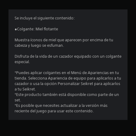
r
o
Se incluye el siguiente contenido:
m
●Colgante: Miel flotante
e
Muestra íconos de miel que aparecen por encima de tu
cabeza y luego se esfuman.
d
Disfruta de la vida de un cazador equipado con un colgante
i
especial.
o
*Puedes aplicar colgantes en el Menú de Apariencias en tu
tienda. Selecciona Apariencia de equipo para aplicarlos a tu
:
cazador o usa la opción Personalizar Seikret para aplicarlos
a tu Seikret.
4
*Este producto también está disponible como parte de un
set.
.
*Es posible que necesites actualizar a la versión más
reciente del juego para usar este contenido.
5
8