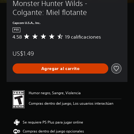
Monster Hunter Wilds - 
Colgante: Miel flotante
Capcom U.S.A., Inc.
PS5
4.58
19 calificaciones
C
a
l
US$1.49
i
f
i
Agregar al carrito
c
a
c
i
ó
Humor negro, Sangre, Violencia
n
p
Compras dentro del juego, Los usuarios interactúan
r
o
m
Se requiere PS Plus para jugar online
e
d
Compras dentro del juego opcionales
i