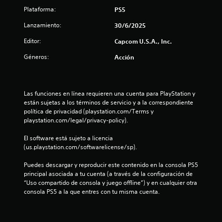
e
Plataforma:
PS5
s
Lanzamiento:
30/6/2025
Editor:
t
Capcom U.S.A., Inc.
Géneros:
Acción
r
e
Las funciones en línea requieren una cuenta para PlayStation y 
l
están sujetas a los términos de servicio y a la correspondiente 
política de privacidad (playstation.com/Terms y 
l
playstation.com/legal/privacy-policy).
a
El software está sujeto a licencia 
(us.playstation.com/softwarelicense/sp).
s
Puedes descargar y reproducir este contenido en la consola PS5 
d
principal asociada a tu cuenta (a través de la configuración de 
“Uso compartido de consola y juego offline”) y en cualquier otra 
e
consola PS5 a la que entres con tu misma cuenta.
c