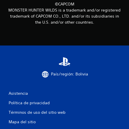
i
©CAPCOM
MONSTER HUNTER WILDS is a trademark and/or registered
n
trademark of CAPCOM CO., LTD. and/or its subsidiaries in
the U.S. and/or other countries.
c
o
e
s
t
País/región: Bolivia
r
e
Asistencia
l
Política de privacidad
l
Términos de uso del sitio web
a
Mapa del sitio