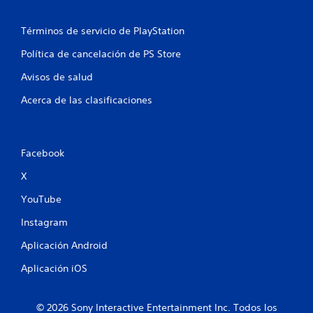
n
Términos de servicio de PlayStation
u
Política de cancelación de PS Store
n
Avisos de salud
t
Acerca de las clasificaciones
o
t
Facebook
a
X
l
YouTube
d
Instagram
e
Aplicación Android
4
Aplicación iOS
c
© 2026 Sony Interactive Entertainment Inc. Todos los