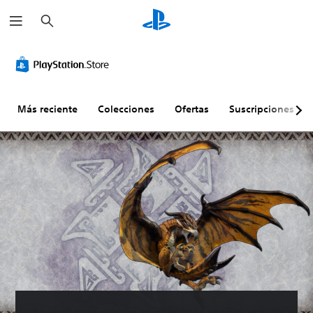
B
u
s
c
a
r
Más reciente
Colecciones
Ofertas
Suscripciones