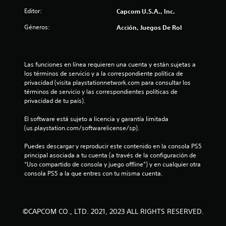
t
Editor:
Capcom U.S.A., Inc.
Géneros:
Acción, Juegos De Rol
r
e
Las funciones en línea requieren una cuenta y están sujetas a 
l
los términos de servicio y a la correspondiente política de 
privacidad (visita playstationnetwork.com para consultar los 
l
términos de servicio y las correspondientes políticas de 
privacidad de tu país).
a
El software está sujeto a licencia y garantía limitada 
s
(us.playstation.com/softwarelicense/sp).
d
Puedes descargar y reproducir este contenido en la consola PS5 
principal asociada a tu cuenta (a través de la configuración de 
e
“Uso compartido de consola y juego offline”) y en cualquier otra 
consola PS5 a la que entres con tu misma cuenta.
c
i
©CAPCOM CO., LTD. 2021, 2023 ALL RIGHTS RESERVED.
n