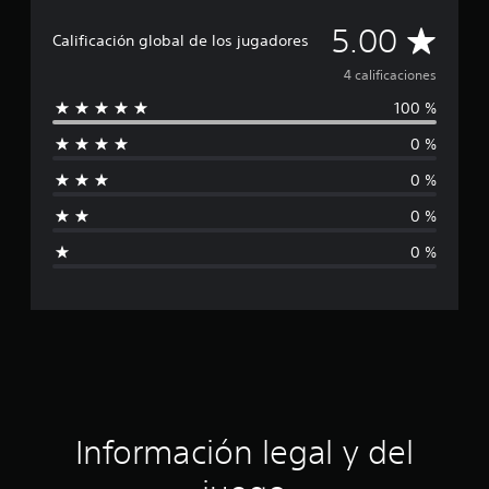
i
o
C
5.00
Calificación global de los jugadores
n
e
a
4 calificaciones
s
100 %
l
0 %
i
0 %
f
0 %
i
0 %
c
a
c
i
ó
Información legal y del
n