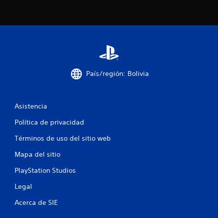
c
o
e
s
País/región: Bolivia
t
r
Asistencia
e
Política de privacidad
l
Términos de uso del sitio web
l
Mapa del sitio
a
PlayStation Studios
Legal
s
Acerca de SIE
e