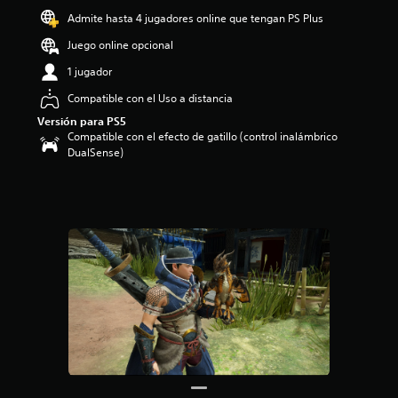
o
Admite hasta 4 jugadores online que tengan PS Plus
:
Juego online opcional
5
e
1 jugador
s
t
Compatible con el Uso a distancia
r
Versión para PS5
e
Compatible con el efecto de gatillo (control inalámbrico
l
DualSense)
l
a
s
d
e
c
i
n
c
o
e
s
t
r
e