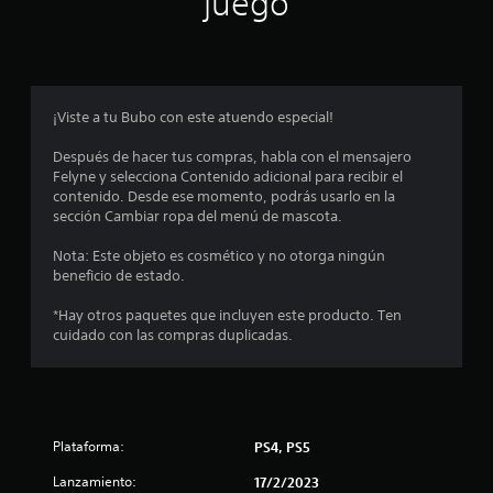
juego
p
r
o
¡Viste a tu Bubo con este atuendo especial!
m
Después de hacer tus compras, habla con el mensajero
Felyne y selecciona Contenido adicional para recibir el
e
contenido. Desde ese momento, podrás usarlo en la
sección Cambiar ropa del menú de mascota.
d
Nota: Este objeto es cosmético y no otorga ningún
i
beneficio de estado.
o
*Hay otros paquetes que incluyen este producto. Ten
cuidado con las compras duplicadas.
:
5
e
Plataforma:
PS4, PS5
s
Lanzamiento:
17/2/2023