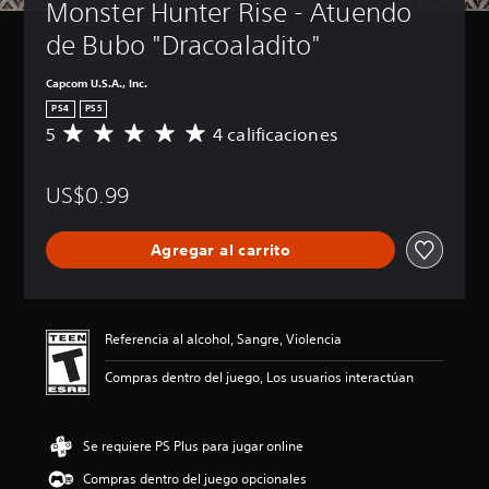
Monster Hunter Rise - Atuendo 
de Bubo "Dracoaladito"
Capcom U.S.A., Inc.
PS4
PS5
5
4 calificaciones
C
a
l
US$0.99
i
f
i
Agregar al carrito
c
a
c
i
ó
Referencia al alcohol, Sangre, Violencia
n
p
Compras dentro del juego, Los usuarios interactúan
r
o
m
Se requiere PS Plus para jugar online
e
d
Compras dentro del juego opcionales
i