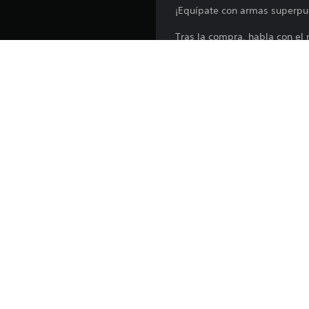
¡Equípate con armas superpue
Tras la compra, habla con el 
de contenido, como se detall
- Las armas superpuestas se 
- Ten en cuenta que esta arm
-Un arma superpuesta es una "
- Dependiendo del tipo de a
perdido" podrían no mostrar
*Hay otros paquetes que incl
Plataforma:
Lanzamiento:
Editor: