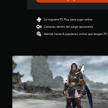
c
a
c
i
ó
Se requiere PS Plus para jugar online
n
Compras dentro del juego opcionales
p
r
Admite hasta 4 jugadores online que tengan PS 
o
m
e
d
i
o
:
5
e
s
t
r
e
l
l
a