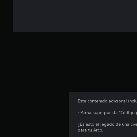
a
l
d
e
1
c
a
l
i
f
i
c
a
c
i
o
n
Este contenido adicional incl
e
s
- Arma superpuesta "Código p
¿Es esto el legado de una ci
para tu Arco.