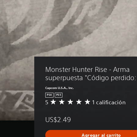
Monster Hunter Rise - Arma 
superpuesta "Código perdido: 
Capcom U.S.A., Inc.
PS4
PS5
5
1 calificación
C
a
l
US$2.49
i
f
i
Agregar al carrito