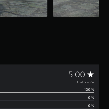
C
5.00
a
1 calificación
100 %
l
0 %
i
0 %