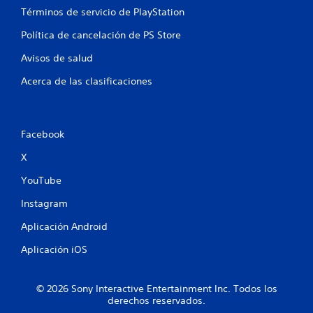
e
Términos de servicio de PlayStation
n
Política de cancelación de PS Store
u
Avisos de salud
n
Acerca de las clasificaciones
t
o
Facebook
X
t
YouTube
a
Instagram
l
Aplicación Android
d
Aplicación iOS
e
8
© 2026 Sony Interactive Entertainment Inc. Todos los
derechos reservados.