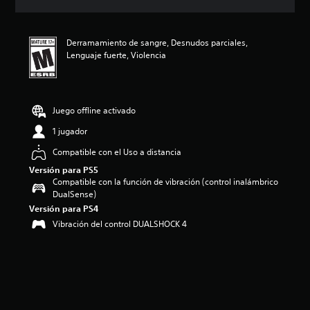
c
i
ó
Derramamiento de sangre, Desnudos parciales,
n
Lenguaje fuerte, Violencia
p
r
o
m
e
Juego offline activado
d
1 jugador
i
o
Compatible con el Uso a distancia
:
Versión para PS5
4
Compatible con la función de vibración (control inalámbrico
.
DualSense)
8
8
Versión para PS4
e
Vibración del control DUALSHOCK 4
s
t
r
e
l
l
a