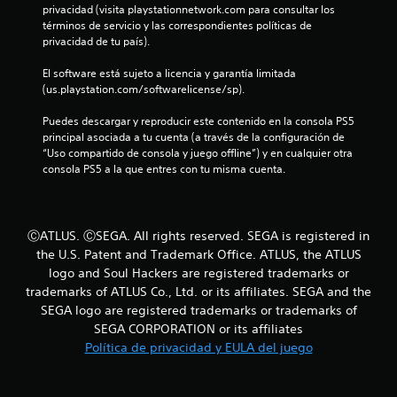
privacidad (visita playstationnetwork.com para consultar los 
s
términos de servicio y las correspondientes políticas de 
privacidad de tu país).
t
El software está sujeto a licencia y garantía limitada 
r
(us.playstation.com/softwarelicense/sp).
e
Puedes descargar y reproducir este contenido en la consola PS5 
principal asociada a tu cuenta (a través de la configuración de 
l
“Uso compartido de consola y juego offline”) y en cualquier otra 
consola PS5 a la que entres con tu misma cuenta.
l
a
ⒸATLUS. ⒸSEGA. All rights reserved. SEGA is registered in
s
the U.S. Patent and Trademark Office. ATLUS, the ATLUS
logo and Soul Hackers are registered trademarks or
d
trademarks of ATLUS Co., Ltd. or its affiliates. SEGA and the
e
SEGA logo are registered trademarks or trademarks of
SEGA CORPORATION or its affiliates
c
Política de privacidad y EULA del juego
i