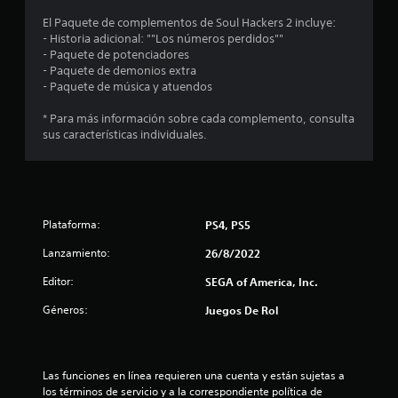
o
El Paquete de complementos de Soul Hackers 2 incluye:
- Historia adicional: ""Los números perdidos""
m
- Paquete de potenciadores
- Paquete de demonios extra
e
- Paquete de música y atuendos
d
* Para más información sobre cada complemento, consulta
sus características individuales.
i
o
:
Plataforma:
PS4, PS5
4
Lanzamiento:
26/8/2022
.
Editor:
SEGA of America, Inc.
Géneros:
8
Juegos De Rol
8
Las funciones en línea requieren una cuenta y están sujetas a 
e
los términos de servicio y a la correspondiente política de 