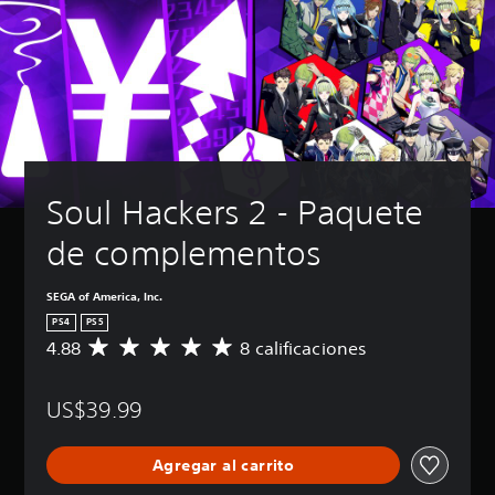
Soul Hackers 2 - Paquete 
de complementos
SEGA of America, Inc.
PS4
PS5
4.88
8 calificaciones
C
a
l
US$39.99
i
f
i
Agregar al carrito
c
a