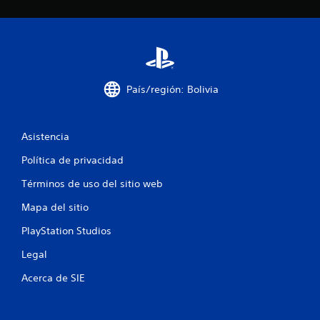
n
c
o
e
País/región: Bolivia
s
Asistencia
t
Política de privacidad
r
Términos de uso del sitio web
e
Mapa del sitio
l
PlayStation Studios
l
Legal
a
Acerca de SIE
s