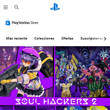
B
u
s
c
a
r
Más reciente
Colecciones
Ofertas
Suscripciones