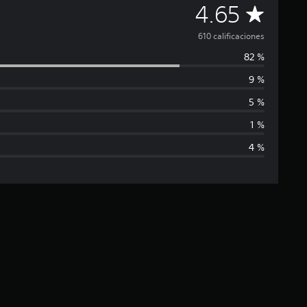
C
4.65
a
610 calificaciones
82 %
l
9 %
i
5 %
f
1 %
4 %
i
c
a
c
i
ó