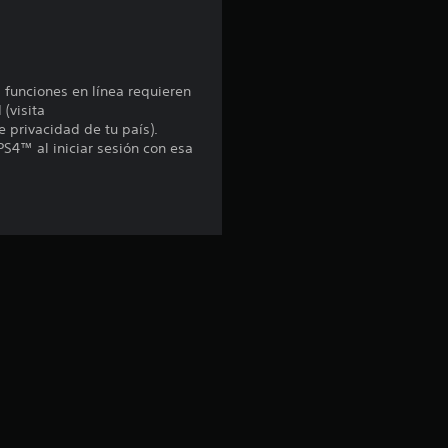
4
.
6
s funciones en línea requieren
 (visita
5
e privacidad de tu país).
PS4™ al iniciar sesión con esa
e
s
t
r
e
l
l