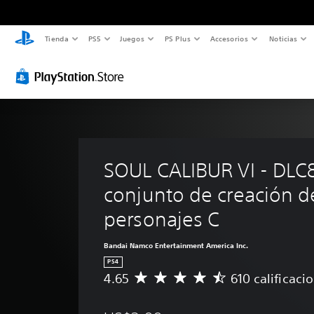
Tienda
PS5
Juegos
PS Plus
Accesorios
Noticias
SOUL CALIBUR VI - DLC8
conjunto de creación d
personajes C
Bandai Namco Entertainment America Inc.
PS4
4.65
610 calificaci
C
a
l