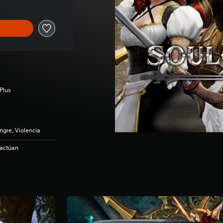
Plus
gre, Violencia
ractúan