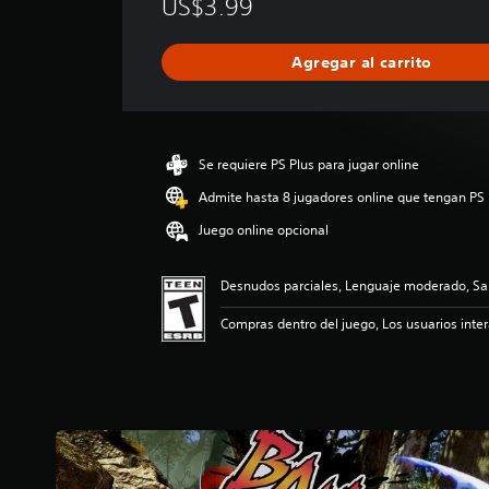
US$3.99
i
f
i
Agregar al carrito
c
a
c
i
ó
Se requiere PS Plus para jugar online
n
p
Admite hasta 8 jugadores online que tengan PS 
r
Juego online opcional
o
m
e
Desnudos parciales, Lenguaje moderado, San
d
i
Compras dentro del juego, Los usuarios inte
o
:
4
.
6
5
e
s