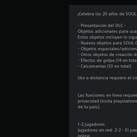
o
n
¡Celebra los 20 años de SOUL
e
s
- Presentación del DLC -
Objetos adicionales para usar
Estos objetos incluyen lo sigu
- Nuevos objetos para SOUL CA
- Objetos espaciales/adiciona
- Otros objetos de creación d
- Efectos de golpe (14 en tota
- Calcomanías (10 en total)
Uso a distancia requiere el s
Las funciones en línea requie
privacidad (visita playstatio
de tu país).
1-2 jugadores
Jugadores en red: 2-2 - El j
online