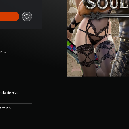
Plus
ncia de nivel
ractúan