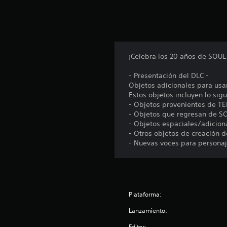
o
n
e
s
¡Celebra los 20 años de SOUL
- Presentación del DLC -
Objetos adicionales para usar
Estos objetos incluyen lo sigu
- Objetos provenientes de TEK
- Objetos que regresan de SO
- Objetos espaciales/adiciona
- Otros objetos de creación de
- Nuevas voces para personaj
Plataforma:
Lanzamiento:
Editor: