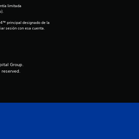
ntía limitada 
:
).
4
S4™ principal designado de la 
iar sesión con esa cuenta.
.
7
2
pital Group.
 reserved.
e
s
t
r
e