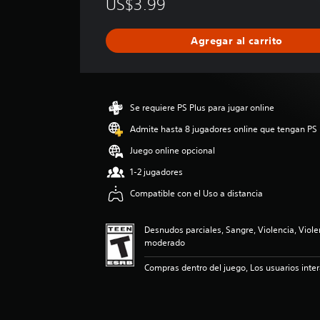
US$3.99
i
f
i
Agregar al carrito
c
a
c
i
ó
Se requiere PS Plus para jugar online
n
p
Admite hasta 8 jugadores online que tengan PS 
r
Juego online opcional
o
m
1-2 jugadores
e
Compatible con el Uso a distancia
d
i
o
Desnudos parciales, Sangre, Violencia, Viole
:
moderado
4
.
Compras dentro del juego, Los usuarios inte
7
2
e
s