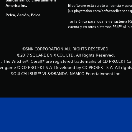
Bandai Namco Entertainment
America Inc.
El software está sujeto a licencia y gara
(us.playstation.com/softwarelicense/sp
Pelea, Acción, Pelea
Tarifa única para jugar en el sistema P
cuenta y en otros sistemas PS4™ al inic
©SNK CORPORATION ALL RIGHTS RESERVED.
©2017 SQUARE ENIX CO., LTD. All Rights Reserved.
 The Witcher®, Geralt® are registered trademarks of CD PROJEKT Ca
er game © CD PROJEKT S.A. Developed by CD PROJEKT S.A. All rights
SOULCALIBUR™ VI &©BANDAI NAMCO Entertainment Inc.