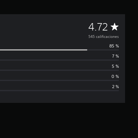
C
4.72
a
545 calificaciones
85 %
l
7 %
i
5 %
f
0 %
2 %
i
c
a
c