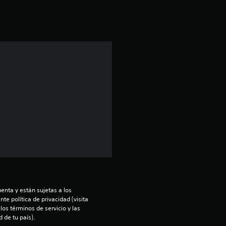
i
ó
n
p
r
o
m
e
d
enta y están sujetas a los 
i
te política de privacidad (visita 
os términos de servicio y las 
o
 de tu país).