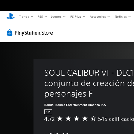
Tienda
PS5
Juegos
PS Plus
Accesorios
Noticias
SOUL CALIBUR VI - DLC1
conjunto de creación d
personajes F
Bandai Namco Entertainment America Inc.
PS4
4.72
545 calificaci
C
a
l