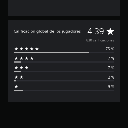
l
d
e
8
3
C
4.39
0
Calificación global de los jugadores
c
a
830 calificaciones
a
l
75 %
l
i
f
7 %
i
i
c
7 %
f
a
c
2 %
i
i
9 %
o
c
n
e
a
s
c
i