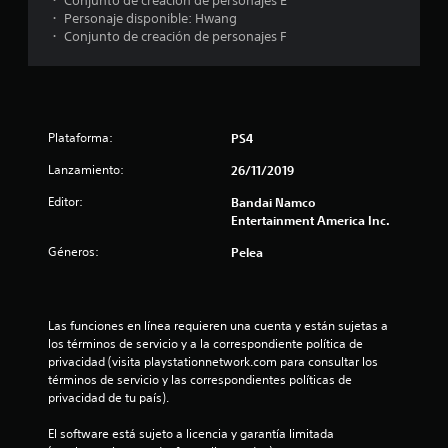
・ Conjunto de creación de personajes E
.
・ Personaje disponible: Hwang
・ Conjunto de creación de personajes F
3
9
e
Plataforma:
PS4
s
Lanzamiento:
26/11/2019
Editor:
t
Bandai Namco
Entertainment America Inc.
r
Géneros:
Pelea
e
l
Las funciones en línea requieren una cuenta y están sujetas a 
los términos de servicio y a la correspondiente política de 
l
privacidad (visita playstationnetwork.com para consultar los 
términos de servicio y las correspondientes políticas de 
a
privacidad de tu país).
s
El software está sujeto a licencia y garantía limitada 