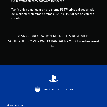
(us.playstation.com/softwarelicense/sp).
d
Tarifa única para jugar en el sistema PS4™ principal designado 
e
de la cuenta y en otros sistemas PS4™ al iniciar sesión con esa 
cuenta.
c
i
© SNK CORPORATION ALL RIGHTS RESERVED.
n
SOULCALIBUR™Ⅵ & ©2018 BANDAI NAMCO Entertainment
Inc.
c
o
e
s
t
País/región: Bolivia
r
e
Asistencia