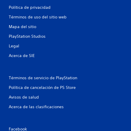
l
Política de privacidad
l
Términos de uso del sitio web
a
Mapa del sitio
s
PlayStation Studios
Legal
e
Acerca de SIE
n
u
Términos de servicio de PlayStation
n
Política de cancelación de PS Store
t
Avisos de salud
o
Acerca de las clasificaciones
t
a
Facebook