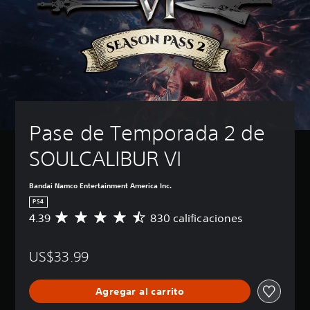
Pase de Temporada 2 de 
SOULCALIBUR VI
Bandai Namco Entertainment America Inc.
PS4
4.39
830 calificaciones
C
a
l
US$33.99
i
f
i
Agregar al carrito
c
a