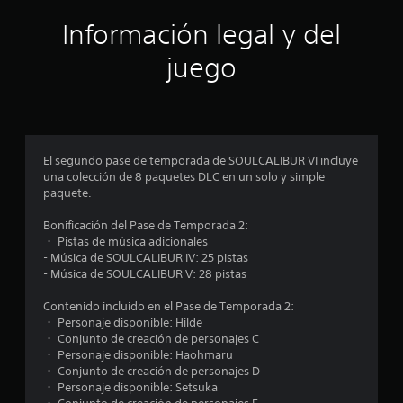
ó
Información legal y del
n
juego
p
r
o
El segundo pase de temporada de SOULCALIBUR VI incluye
una colección de 8 paquetes DLC en un solo y simple
m
paquete.
e
Bonificación del Pase de Temporada 2:
・ Pistas de música adicionales
d
- Música de SOULCALIBUR IV: 25 pistas
- Música de SOULCALIBUR V: 28 pistas
i
Contenido incluido en el Pase de Temporada 2:
o
・ Personaje disponible: Hilde
・ Conjunto de creación de personajes C
:
・ Personaje disponible: Haohmaru
・ Conjunto de creación de personajes D
4
・ Personaje disponible: Setsuka