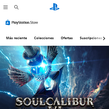
B
u
s
c
a
r
Más reciente
Colecciones
Ofertas
Suscripciones