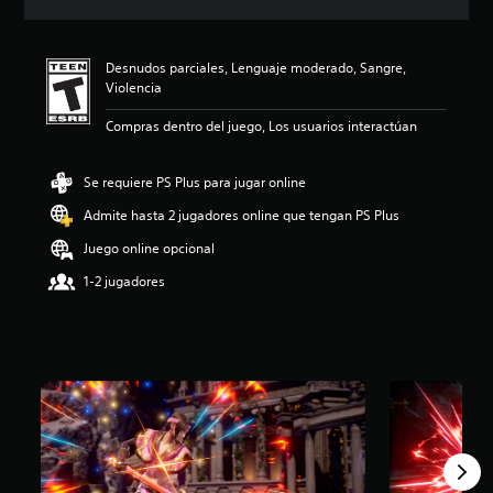
c
i
ó
Desnudos parciales, Lenguaje moderado, Sangre,
n
Violencia
p
r
Compras dentro del juego, Los usuarios interactúan
o
m
e
Se requiere PS Plus para jugar online
d
i
Admite hasta 2 jugadores online que tengan PS Plus
o
Juego online opcional
:
4
1-2 jugadores
.
3
9
e
s
t
r
e
l
l
a