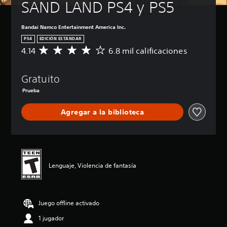
SAND LAND PS4 y PS5
Bandai Namco Entertainment America Inc.
PS4
EDICIÓN ESTÁNDAR
4.14
6.8 mil calificaciones
C
a
l
Gratuito
i
f
Prueba
i
c
Agregar a la biblioteca
a
c
i
ó
n
p
Lenguaje, Violencia de fantasía
r
o
m
e
Juego offline activado
d
i
1 jugador
o