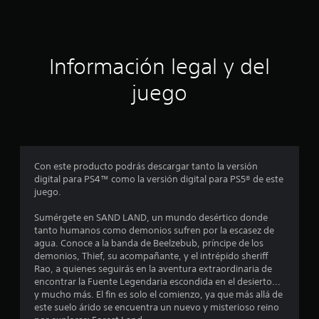
c
i
ó
Información legal y del
n
juego
p
r
o
Con este producto podrás descargar tanto la versión
digital para PS4™ como la versión digital para PS5® de este
m
juego.
e
Sumérgete en SAND LAND, un mundo desértico donde
tanto humanos como demonios sufren por la escasez de
d
agua. Conoce a la banda de Beelzebub, príncipe de los
demonios, Thief, su acompañante, y el intrépido sheriff
i
Rao, a quienes seguirás en la aventura extraordinaria de
encontrar la Fuente Legendaria escondida en el desierto...
o
y mucho más. El fin es solo el comienzo, ya que más allá de
este suelo árido se encuentra un nuevo y misterioso reino