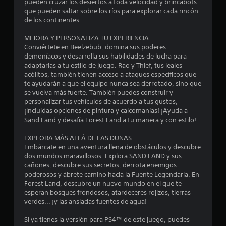
a
pueden cruzar los desiertos a toda velocidad y brincabots
que pueden saltar sobre los ríos para explorar cada rincón
s
de los continentes.
d
MEJORA Y PERSONALIZA TU EXPERIENCIA
Conviértete en Beelzebub, domina sus poderes
e
demoníacos y desarrolla sus habilidades de lucha para
adaptarlas a tu estilo de juego. Rao y Thief, tus leales
c
acólitos, también tienen acceso a ataques específicos que
te ayudarán a que el equipo nunca sea derrotado, sino que
i
se vuelva más fuerte. También puedes construir y
personalizar tus vehículos de acuerdo a tus gustos,
n
¡incluidas opciones de pintura y calcomanías! ¡Ayuda a
Sand Land y desafía Forest Land a tu manera y con estilo!
c
EXPLORA MÁS ALLÁ DE LAS DUNAS
o
Embárcate en una aventura llena de obstáculos y descubre
dos mundos maravillosos. Explora SAND LAND y sus
e
cañones, descubre sus secretos, derrota enemigos
poderosos y ábrete camino hacia la Fuente Legendaria. En
Forest Land, descubre un nuevo mundo en el que te
s
esperan bosques frondosos, atardeceres rojizos, tierras
verdes... ¡y las ansiadas fuentes de agua!
t
Si ya tienes la versión para PS4™ de este juego, puedes
r