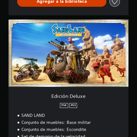
Agregar a la biblioteca
E
d
i
c
i
ó
n
D
e
l
u
x
e
Edición Deluxe
PS4
PS5
SAND LAND
Conjunto de muebles: Base militar
Conjunto de muebles: Escondite
Set de demonio de la velocidad