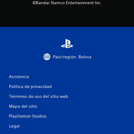
©Bandai Namco Entertainment Inc.
f
i
c
a
c
País/región: Bolivia
i
o
Asistencia
n
Política de privacidad
e
Términos de uso del sitio web
s
Mapa del sitio
PlayStation Studios
Legal