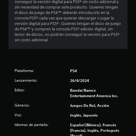
conseguir la versión digital para PS5® sin costo adicional y
sin necesidad de comprar este producto. Quienes tengan
e
el disco de juego de PS4™ deberán introducirlo en la
consola PS5® cada vez que quieran descargar o jugar la
l
versión digital para PS5®. Quienes tengan el disco de juego
de PS4™ y compren la consola PS5® edición digital, sin
l
lector de discos, no podrán conseguir la versión para PS5®
sin costo adicional.
a
s
e
Plataforma:
PS4
n
Lanzamiento:
26/4/2024
u
Editor:
Bandai Namco
Entertainment America Inc.
n
Géneros:
Juegos De Rol, Acción
t
Voz:
Inglés, Japonés
o
Idiomas de pantalla:
Español (México), Francés
(Francia), Inglés, Portugués
t
(Brasil)