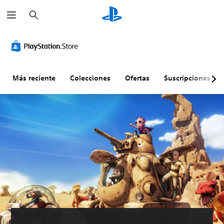
B
u
s
c
a
r
Más reciente
Colecciones
Ofertas
Suscripciones