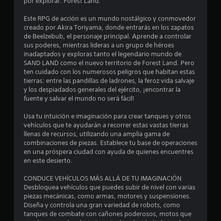
:
por explorar: Forest Land.
4
Este RPG de acción es un mundo nostálgico y conmovedor
creado por Akira Toriyama, donde entrarás en los zapatos
.
de Beelzebub, el personaje principal. Aprende a controlar
sus poderes, mientras lideras a un grupo de héroes
1
inadaptados y exploras tanto el legendario mundo de
SAND LAND como el nuevo territorio de Forest Land. Pero
ten cuidado con los numerosos peligros que habitan estas
4
tierras: entre las pandillas de ladrones, la feroz vida salvaje
y los despiadados generales del ejército, ¡encontrar la
e
fuente y salvar el mundo no será fácil!
s
Usa tu intuición e imaginación para crear tanques y otros
vehículos que te ayudarán a recorrer estas vastas tierras
t
llenas de recursos, utilizando una amplia gama de
combinaciones de piezas. Establece tu base de operaciones
r
en una próspera ciudad con ayuda de quienes encuentres
en este desierto.
e
CONDUCE VEHÍCULOS MÁS ALLÁ DE TU IMAGINACIÓN
l
Desbloquea vehículos que puedes subir de nivel con varias
piezas mecánicas, como armas, motores y suspensiones.
l
Diseña y controla una gran variedad de robots, como
tanques de combate con cañones poderosos, motos que