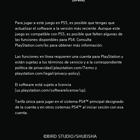
a
l
Para jugar a este juego en PS5, es posible que tengas que 
actualizar el software a la versión más reciente. Aunque este 
d
juego es compatible con PS5, es posible que falten algunas de 
las funciones disponibles para PS4. Consulta 
e
PlayStation.com/bc para obtener más información.
6
Las funciones en línea requieren una cuenta para PlayStation y 
están sujetas a los términos de servicio y a la correspondiente 
8
política de privacidad (playstation.com/Terms y 
playstation.com/legal/privacy-policy).
4
El software está sujeto a licencia 
1
(us.playstation.com/softwarelicense/sp).
c
Tarifa única para jugar en el sistema PS4™ principal designado 
de la cuenta y en otros sistemas PS4™ al iniciar sesión con esa 
a
cuenta.
l
i
©BIRD STUDIO/SHUEISHA