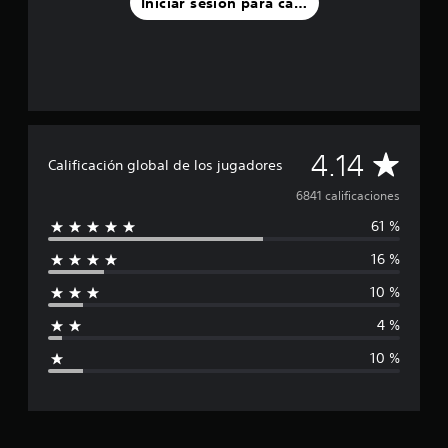
Iniciar sesión para calificar
C
4.14
Calificación global de los jugadores
a
6841 calificaciones
61 %
l
16 %
i
10 %
f
4 %
i
10 %
c
a