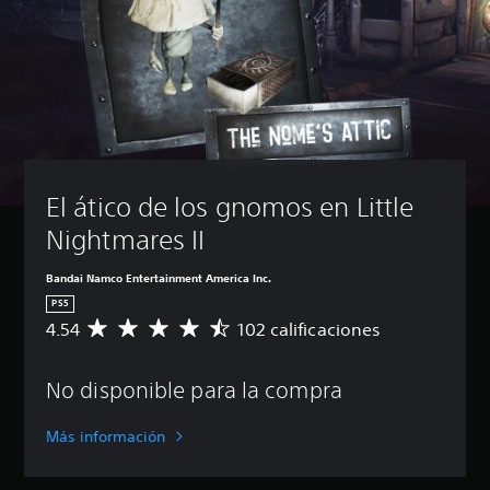
El ático de los gnomos en Little 
Nightmares II
Bandai Namco Entertainment America Inc.
PS5
4.54
102 calificaciones
C
a
l
No disponible para la compra
i
f
i
Más información
c
a
c