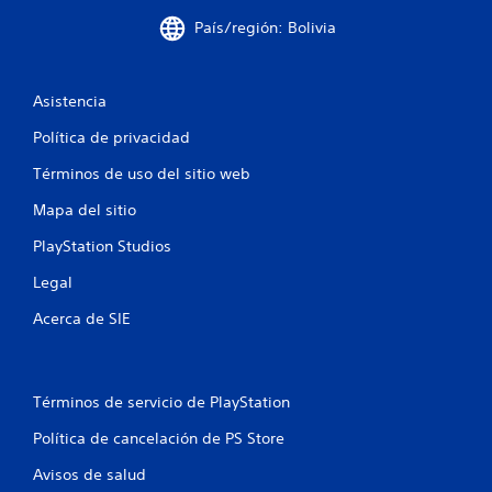
País/región: Bolivia
i
n
Asistencia
c
Política de privacidad
o
Términos de uso del sitio web
e
Mapa del sitio
s
PlayStation Studios
t
Legal
r
Acerca de SIE
e
l
Términos de servicio de PlayStation
l
Política de cancelación de PS Store
Avisos de salud
a