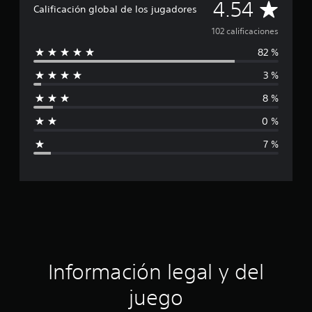
l
C
4.54
Calificación global de los jugadores
d
e
a
102 calificaciones
1
0
82 %
l
2
3 %
c
i
a
8 %
l
f
i
0 %
f
i
i
7 %
c
c
a
c
a
i
o
c
n
e
i
s
ó
Información legal y del
n
juego