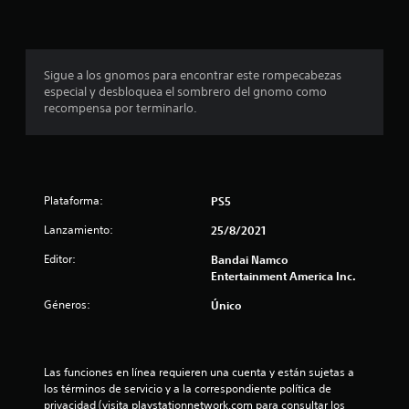
p
r
o
Sigue a los gnomos para encontrar este rompecabezas
especial y desbloquea el sombrero del gnomo como
m
recompensa por terminarlo.
e
d
Plataforma:
PS5
i
Lanzamiento:
25/8/2021
o
Editor:
Bandai Namco
:
Entertainment America Inc.
4
Géneros:
Único
.
5
Las funciones en línea requieren una cuenta y están sujetas a 
los términos de servicio y a la correspondiente política de 
privacidad (visita playstationnetwork.com para consultar los 