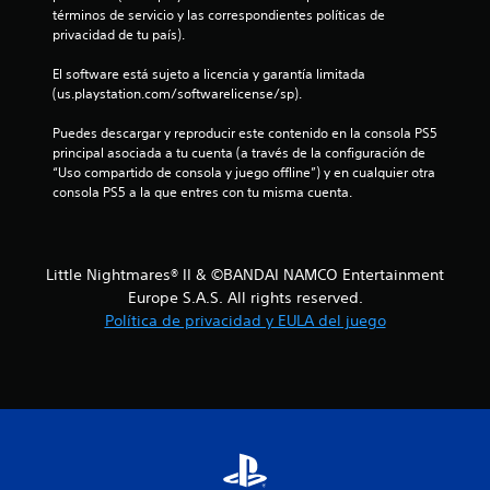
4
términos de servicio y las correspondientes políticas de 
privacidad de tu país).
e
El software está sujeto a licencia y garantía limitada 
s
(us.playstation.com/softwarelicense/sp).
t
Puedes descargar y reproducir este contenido en la consola PS5 
principal asociada a tu cuenta (a través de la configuración de 
r
“Uso compartido de consola y juego offline”) y en cualquier otra 
consola PS5 a la que entres con tu misma cuenta.
e
l
Little Nightmares® II & ©BANDAI NAMCO Entertainment
l
Europe S.A.S. All rights reserved.
a
Política de privacidad y EULA del juego
s
d
e
c