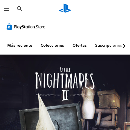
B
u
s
c
a
r
Más reciente
Colecciones
Ofertas
Suscripciones