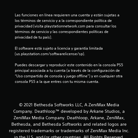
n
t
l
a
o
a
j
q
n
u
n
u
Las funciones en línea requieren una cuenta y están sujetas a 
u
e
d
e
los términos de servicio y a la correspondiente política de 
e
s
n
e
g
privacidad (visita playstationnetwork.com para consultar los 
s
d
u
o
términos de servicio y las correspondientes políticas de 
e
e
n
p
t
privacidad de tu país).
p
s
a
a
u
e
m
r
o
El software está sujeto a licencia y garantía limitada 
e
n
a
a
(us.playstation.com/softwarelicense/sp).
d
s
n
r
t
a
i
e
a
Puedes descargar y reproducir este contenido en la consola PS5 
n
b
r
l
a
principal asociada a tu cuenta (a través de la configuración de 
o
i
a
e
“Uso compartido de consola y juego offline”) y en cualquier otra 
í
l
q
n
l
consola PS5 a la que entres con tu misma cuenta.
r
i
u
t
l
d
e
i
d
o
a
p
z
s
d
e
a
e
s
d
© 2021 Bethesda Softworks LLC, A ZeniMax Media
r
r
o
e
Company. Deathloop™ developed by Arkane Studios, a
m
e
2
n
l
ZeniMax Media Company. Deathloop, Arkane, ZeniMax,
i
l
i
o
Bethesda, and Bethesda Softworks and related logos are
t
g
d
s
6
e
a
registered trademarks or trademarks of ZeniMax Media Inc.
o
j
l
m
in the U.S. and/or other countries. All Rights Reserved.
s
o