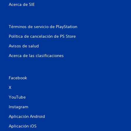
e
y
Acerca de SIE
o
s
s
n
t
t
i
r
c
Términos de servicio de PlayStation
o
k
l
a
Política de cancelación de PS Store
e
j
Avisos de salud
s
u
s
P
Acerca de las clasificaciones
u
t
e
a
d
b
e
l
Facebook
s
e
r
X
(
e
b
v
YouTube
á
i
s
s
Instagram
a
i
Aplicación Android
r
c
l
a
Aplicación iOS
o
)