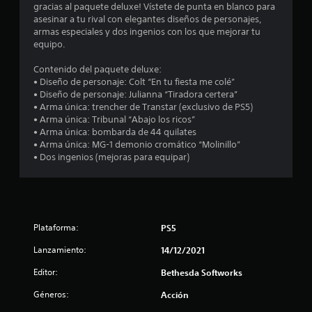
d
c
gracias al paquete deluxe! Vístete de punta en blanco para
a
s
i
u
asesinar a tu rival con elegantes diseños de personajes,
b
c
L
c
o
armas especiales y dos ingenios con los que mejorar tu
l
a
o
i
equipo.
e
s
r
)
e
c
s
l
Contenido del paquete deluxe:
e
S
u
a
• Diseño de personaje: Colt “En tu fiesta me colé”
s
r
e
b
v
• Diseño de personaje: Julianna “Tiradora certera”
l
o
t
e
• Arma única: trencher de Transtar (exclusivo de PS5)
t
a
f
í
l
• Arma única: Tribunal “Abajo los ricos”
s
r
t
o
• Arma única: bombarda de 44 quilates
a
e
r
u
c
• Arma única: MG-1 demonio cromático “Molinillo”
l
c
l
i
• Dos ingenios (mejoras para equipar)
i
e
e
o
d
d
n
s
a
a
a
l
C
d
d
l
C
g
e
g
l
s
e
a
u
Plataforma:
PS5
e
n
u
n
a
p
e
d
a
Lanzamiento:
14/12/2021
r
r
i
s
s
e
a
Editor:
o
o
Bethesda Softworks
s
l
p
p
e
e
d
Géneros:
Acción
a
c
n
e
r
i