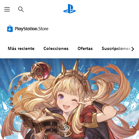
B
u
s
c
a
r
Más reciente
Colecciones
Ofertas
Suscripciones