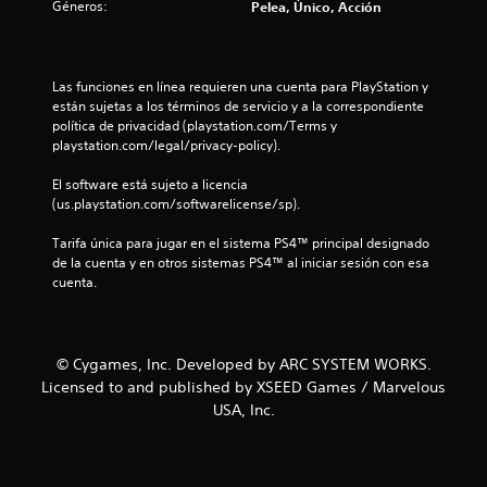
Géneros:
Pelea, Único, Acción
d
e
Las funciones en línea requieren una cuenta para PlayStation y 
c
están sujetas a los términos de servicio y a la correspondiente 
política de privacidad (playstation.com/Terms y 
i
playstation.com/legal/privacy-policy).
n
El software está sujeto a licencia 
(us.playstation.com/softwarelicense/sp).
c
Tarifa única para jugar en el sistema PS4™ principal designado 
o
de la cuenta y en otros sistemas PS4™ al iniciar sesión con esa 
cuenta.
e
s
© Cygames, Inc. Developed by ARC SYSTEM WORKS.
t
Licensed to and published by XSEED Games / Marvelous
USA, Inc.
r
e