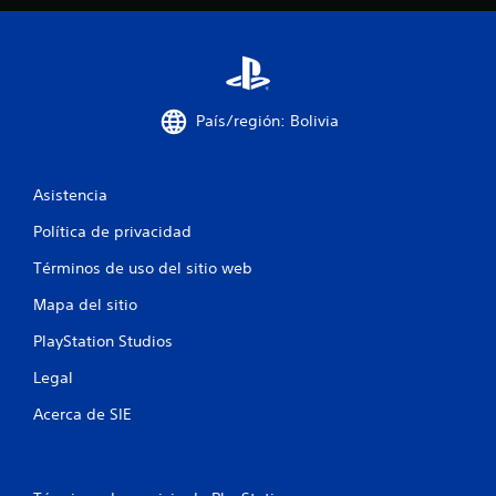
l
l
a
País/región: Bolivia
s
e
Asistencia
n
Política de privacidad
u
Términos de uso del sitio web
n
Mapa del sitio
PlayStation Studios
t
Legal
o
Acerca de SIE
t
a