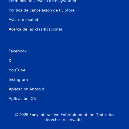
Términos de servicio de PlayStation
l
Política de cancelación de PS Store
d
Avisos de salud
e
Acerca de las clasificaciones
3
8
Facebook
c
X
a
YouTube
l
Instagram
i
Aplicación Android
Aplicación iOS
f
i
© 2026 Sony Interactive Entertainment Inc. Todos los
derechos reservados.
c