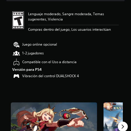
i
ó
Lenguaje moderado, Sangre moderada, Temas
n
sugerentes, Violencia
p
r
Compras dentro del juego, Los usuarios interactúan
o
m
e
Juego online opcional
d
i
1-2 jugadores
o
Compatible con el Uso a distancia
:
4
Versión para PS4
.
Vibración del control DUALSHOCK 4
7
4
e
s
t
r
e
l
l
a
s