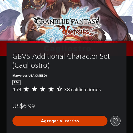
GBVS Additional Character Set 
(Cagliostro)
Marvelous USA (XSEED)
PS4
4.74
38 calificaciones
C
a
l
US$6.99
i
f
i
Agregar al carrito
c
a
c