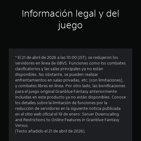
ó
Información legal y del
n
juego
p
r
o
* El 21 de abril de 2026 a las 10:00 (JST), se redujeron los
servidores en línea de GBVS. Funciones como los combates
m
clasificatorios y las salas principales ya no están
disponibles. No obstante, se pueden realizar
e
enfrentamientos en salas privadas, etc. (con limitaciones),
y combates libres en línea. Por otro lado, las bonificaciones
d
para el juego original Granblue Fantasy anteriormente
incluidas en este producto ya no están disponibles. Conoce
i
los detalles sobre la limitación de funciones por la
reducción de servidores en la siguiente noticia publicada
o
en el sitio web oficial el 19 de enero: Server Downscaling
and Restrictions to Online Features in Granblue Fantasy:
:
Versus
(Texto añadido el 21 de abril de 2026).
4