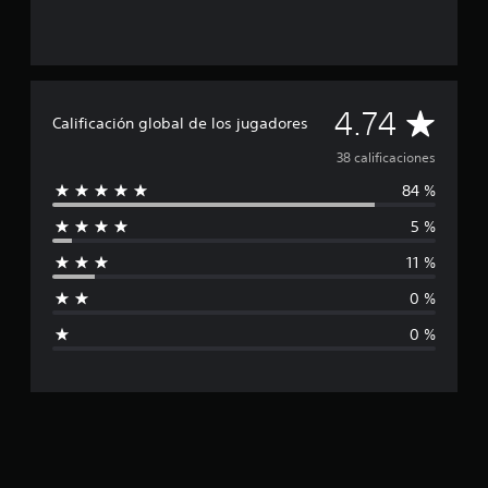
l
d
e
3
8
c
C
4.74
a
Calificación global de los jugadores
l
a
38 calificaciones
i
f
84 %
l
i
c
5 %
i
a
c
11 %
f
i
o
0 %
i
n
0 %
e
c
s
a
c
i