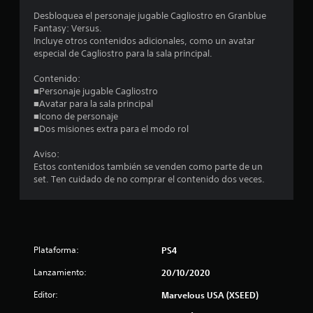
.
Desbloquea el personaje jugable Cagliostro en Granblue
Fantasy: Versus.
7
Incluye otros contenidos adicionales, como un avatar
especial de Cagliostro para la sala principal.
4
Contenido:
■Personaje jugable Cagliostro
e
■Avatar para la sala principal
■Icono de personaje
s
■Dos misiones extra para el modo rol
t
Aviso:
Estos contenidos también se venden como parte de un
r
set. Ten cuidado de no comprar el contenido dos veces.
e
l
l
Plataforma:
PS4
Lanzamiento:
20/10/2020
a
Editor:
Marvelous USA (XSEED)
s