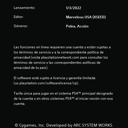
o
Lanzamiento:
1/3/2022
:
Editor:
Marvelous USA (XSEED)
5
Géneros:
Pelea, Acción
e
s
Las funciones en línea requieren una cuenta y están sujetas a 
los términos de servicio y a la correspondiente política de 
t
privacidad (visita playstationnetwork.com para consultar los 
términos de servicio y las correspondientes políticas de 
privacidad de tu país).
r
El software está sujeto a licencia y garantía limitada 
e
(us.playstation.com/softwarelicense/sp).
l
Tarifa única para jugar en el sistema PS4™ principal designado 
de la cuenta y en otros sistemas PS4™ al iniciar sesión con esa 
l
cuenta.
a
s
© Cygames, Inc. Developed by ARC SYSTEM WORKS.