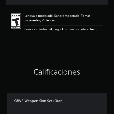
c
i
ó
Lenguaje moderado, Sangre moderada, Temas
n
sugerentes, Violencia
p
r
Compras dentro del juego, Los usuarios interactúan
o
m
e
d
i
o
:
5
e
Calificaciones
s
t
r
e
l
l
a
GBVS Weapon Skin Set (Gran)
s
d
e