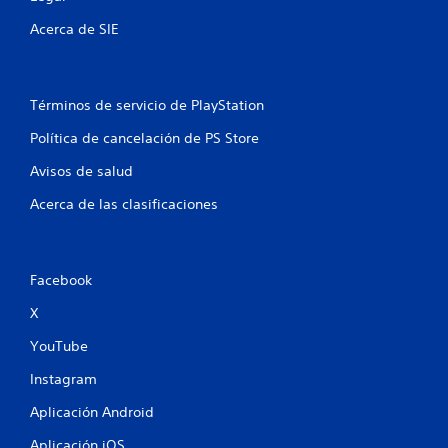
l
Acerca de SIE
l
a
Términos de servicio de PlayStation
s
Política de cancelación de PS Store
e
Avisos de salud
n
Acerca de las clasificaciones
u
n
Facebook
t
X
o
YouTube
t
Instagram
Aplicación Android
a
Aplicación iOS