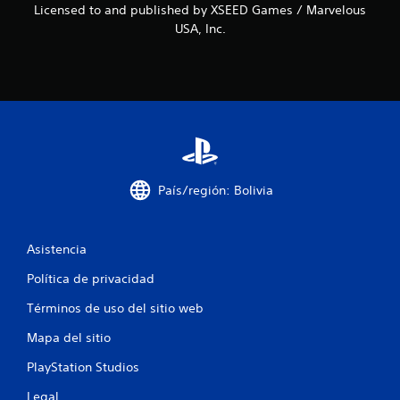
Licensed to and published by XSEED Games / Marvelous
d
USA, Inc.
e
c
i
n
c
País/región: Bolivia
o
e
Asistencia
s
Política de privacidad
t
Términos de uso del sitio web
Mapa del sitio
r
PlayStation Studios
e
Legal