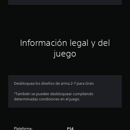
3
a
c
a
c
l
i
i
f
i
ó
Información legal y del
c
a
n
juego
c
i
p
o
n
r
e
s
o
Desbloquea los diseños de arma 2-7 para Gran.
m
*También se pueden desbloquear cumpliendo
determinadas condiciones en el juego.
e
d
i
Plataforma:
PS4