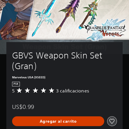
GBVS Weapon Skin Set 
(Gran)
Marvelous USA (XSEED)
PS4
5
3 calificaciones
C
a
l
US$0.99
i
f
i
Agregar al carrito
c
a