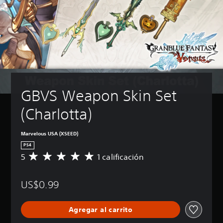
GBVS Weapon Skin Set 
(Charlotta)
Marvelous USA (XSEED)
PS4
5
1 calificación
C
a
l
US$0.99
i
f
i
Agregar al carrito
c
a