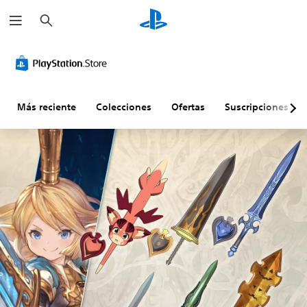
B
u
s
c
a
r
Más reciente
Colecciones
Ofertas
Suscripciones