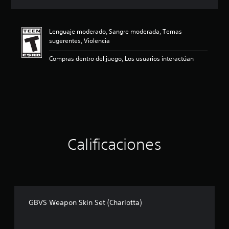
c
i
ó
Lenguaje moderado, Sangre moderada, Temas
n
sugerentes, Violencia
p
r
Compras dentro del juego, Los usuarios interactúan
o
m
e
d
i
o
:
5
e
Calificaciones
s
t
r
e
l
l
a
GBVS Weapon Skin Set (Charlotta)
s
d
e