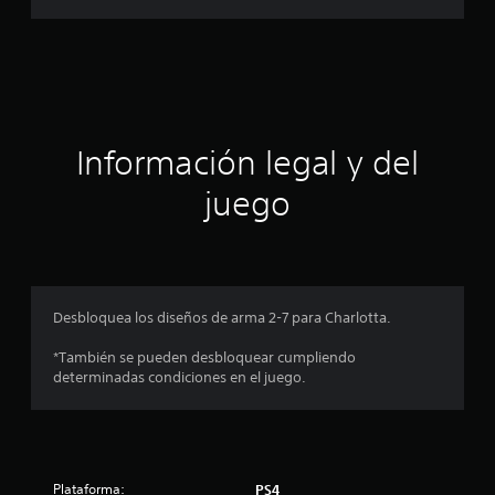
1
a
c
a
c
l
i
i
f
i
ó
Información legal y del
c
a
n
juego
c
i
p
o
n
r
e
s
o
Desbloquea los diseños de arma 2-7 para Charlotta.
m
*También se pueden desbloquear cumpliendo
determinadas condiciones en el juego.
e
d
i
Plataforma:
PS4