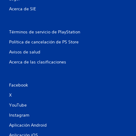
l
Acerca de SIE
a
s
Términos de servicio de PlayStation
e
Política de cancelación de PS Store
n
Avisos de salud
u
Acerca de las clasificaciones
n
t
Facebook
o
X
t
YouTube
a
Instagram
Aplicación Android
l
Aplicación iOS