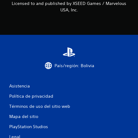
Licensed to and published by XSEED Games / Marvelous
e
USA, Inc.
c
i
n
c
o
País/región: Bolivia
e
s
Asistencia
t
Política de privacidad
r
Términos de uso del sitio web
Mapa del sitio
e
PlayStation Studios
l
Legal