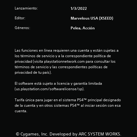
o
Lanzamiento:
1/3/2022
:
Editor:
Marvelous USA (XSEED)
1
Géneros:
Pelea, Acción
e
s
Las funciones en línea requieren una cuenta y están sujetas a 
los términos de servicio y a la correspondiente política de 
t
privacidad (visita playstationnetwork.com para consultar los 
términos de servicio y las correspondientes políticas de 
privacidad de tu país).
r
El software está sujeto a licencia y garantía limitada 
e
(us.playstation.com/softwarelicense/sp).
l
Tarifa única para jugar en el sistema PS4™ principal designado 
de la cuenta y en otros sistemas PS4™ al iniciar sesión con esa 
l
cuenta.
a
d
© Cygames, Inc. Developed by ARC SYSTEM WORKS.