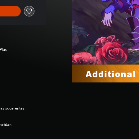
Plus
as sugerentes,
ractúan