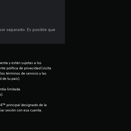
d
i
 por separado. Es posible que
o
:
4
enta y están sujetas a los 
te política de privacidad (visita 
.
os términos de servicio y las 
 de tu país).
7
ntía limitada 
8
).
S4™ principal designado de la 
e
iar sesión con esa cuenta.
s