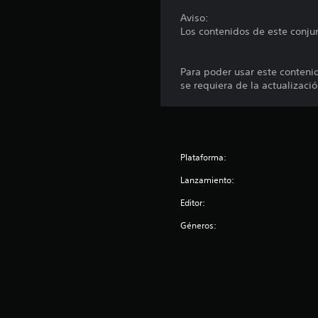
n
Aviso:
e
Los contenidos de este conju
s
Para poder usar este conteni
se requiera de la actualizaci
Plataforma:
Lanzamiento:
Editor:
Géneros: