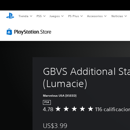
Tienda
PS5
Juegos
PS Plus
Accesorios
Noticias
GBVS Additional St
(Lumacie)
Marvelous USA (XSEED)
PS4
4.78
116 calificacio
C
a
l
US$3.99
i