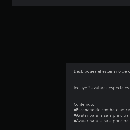
n
u
n
t
o
t
a
l
d
e
1
1
6
Desbloquea el escenario de c
c
a
l
Incluye 2 avatares especiales 
i
f
i
Contenido:
c
■Escenario de combate adici
a
■Avatar para la sala principa
c
■Avatar para la sala principa
i
o