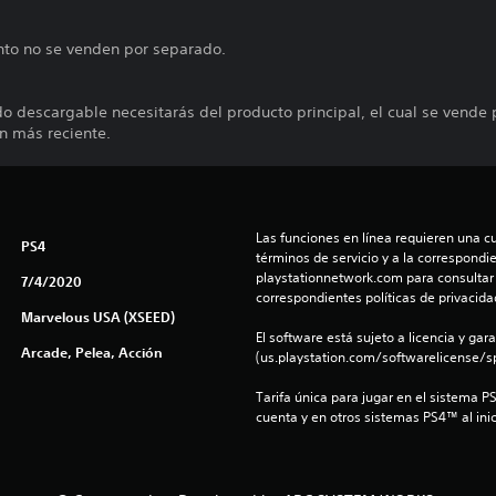
nto no se venden por separado.
do descargable necesitarás del producto principal, el cual se vende
ón más reciente.
Las funciones en línea requieren una cu
PS4
términos de servicio y a la correspondien
playstationnetwork.com para consultar l
7/4/2020
correspondientes políticas de privacidad
Marvelous USA (XSEED)
El software está sujeto a licencia y gara
Arcade, Pelea, Acción
(us.playstation.com/softwarelicense/sp
Tarifa única para jugar en el sistema P
cuenta y en otros sistemas PS4™ al inic