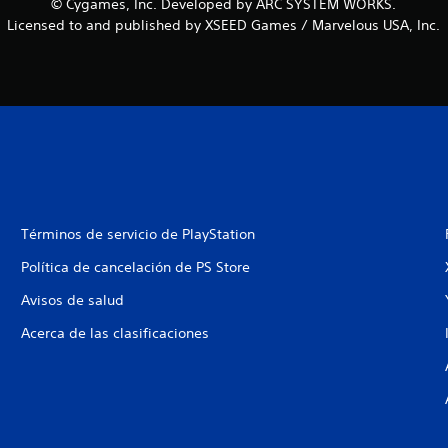
© Cygames, Inc. Developed by ARC SYSTEM WORKS.
Licensed to and published by XSEED Games / Marvelous USA, Inc.
Términos de servicio de PlayStation
Política de cancelación de PS Store
Avisos de salud
Acerca de las clasificaciones