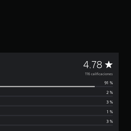
C
4.78
a
116 calificaciones
91 %
l
2 %
i
3 %
f
1 %
3 %
i