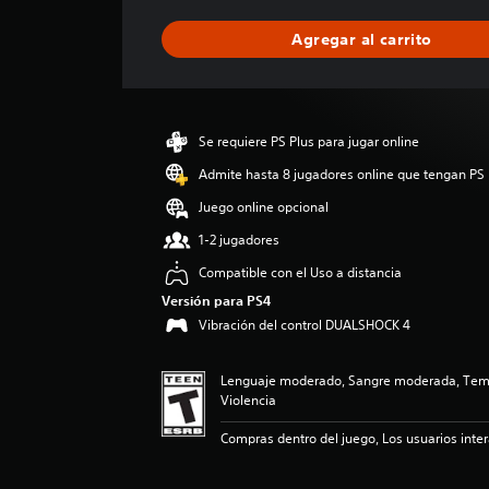
f
i
Agregar al carrito
c
a
c
i
ó
Se requiere PS Plus para jugar online
n
p
Admite hasta 8 jugadores online que tengan PS 
r
Juego online opcional
o
m
1-2 jugadores
e
Compatible con el Uso a distancia
d
i
Versión para PS4
o
Vibración del control DUALSHOCK 4
:
4
.
Lenguaje moderado, Sangre moderada, Tem
7
Violencia
8
Compras dentro del juego, Los usuarios inte
e
s
t