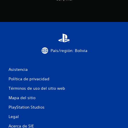
l
a
s
d
e
País/región: Bolivia
c
i
Asistencia
n
Política de privacidad
c
Términos de uso del sitio web
Mapa del sitio
o
PlayStation Studios
e
Legal
s
Acerca de SIE