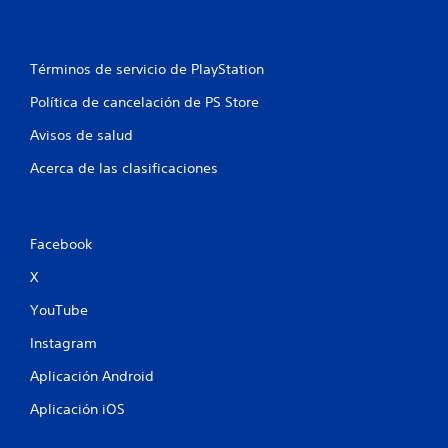
t
r
Términos de servicio de PlayStation
e
Política de cancelación de PS Store
l
Avisos de salud
l
Acerca de las clasificaciones
a
s
Facebook
e
X
n
YouTube
u
Instagram
Aplicación Android
n
Aplicación iOS
t