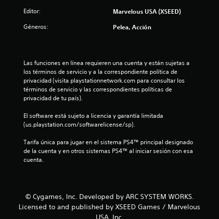
o
Editor:
Marvelous USA (XSEED)
:
Géneros:
Pelea, Acción
4
.
Las funciones en línea requieren una cuenta y están sujetas a 
los términos de servicio y a la correspondiente política de 
5
privacidad (visita playstationnetwork.com para consultar los 
términos de servicio y las correspondientes políticas de 
2
privacidad de tu país).
El software está sujeto a licencia y garantía limitada 
e
(us.playstation.com/softwarelicense/sp).
s
Tarifa única para jugar en el sistema PS4™ principal designado 
de la cuenta y en otros sistemas PS4™ al iniciar sesión con esa 
t
cuenta.
r
e
© Cygames, Inc. Developed by ARC SYSTEM WORKS.
l
Licensed to and published by XSEED Games / Marvelous
USA, Inc.