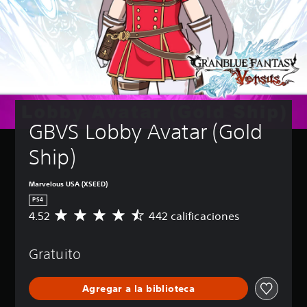
GBVS Lobby Avatar (Gold 
Ship)
Marvelous USA (XSEED)
PS4
4.52
442 calificaciones
C
a
l
Gratuito
i
f
i
Agregar a la biblioteca
c
a