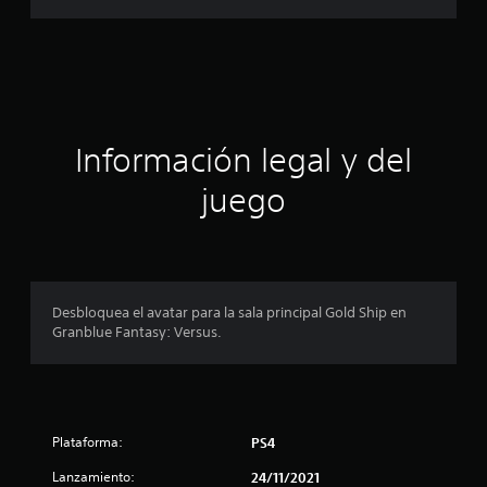
l
a
d
e
c
4
4
i
2
c
ó
Información legal y del
a
l
n
juego
i
f
p
i
c
r
a
c
o
i
Desbloquea el avatar para la sala principal Gold Ship en
o
Granblue Fantasy: Versus.
m
n
e
e
s
d
Plataforma:
PS4
i
Lanzamiento:
24/11/2021