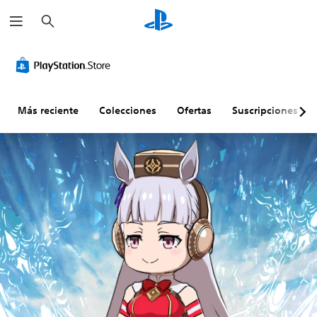
B
u
s
c
a
r
Más reciente
Colecciones
Ofertas
Suscripciones