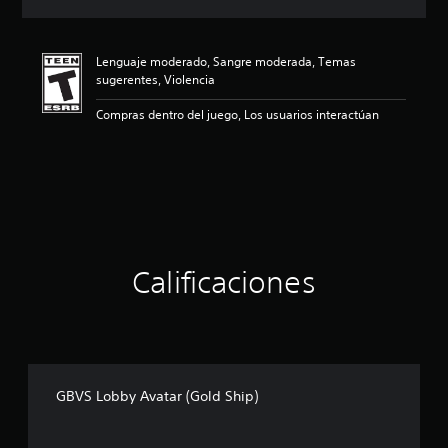
c
i
ó
Lenguaje moderado, Sangre moderada, Temas
n
sugerentes, Violencia
p
r
Compras dentro del juego, Los usuarios interactúan
o
m
e
d
i
o
:
4
.
Calificaciones
5
2
e
s
t
r
e
GBVS Lobby Avatar (Gold Ship)
l
l
a