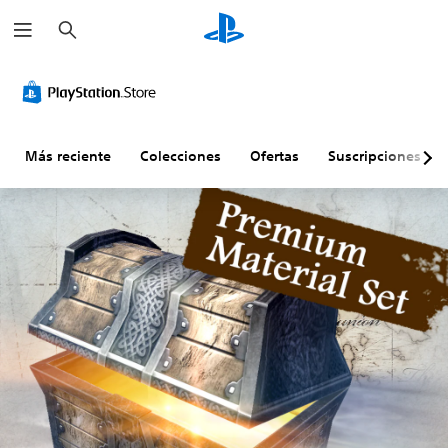
B
u
s
c
a
r
Más reciente
Colecciones
Ofertas
Suscripciones