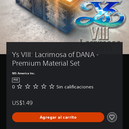
Ys VIII: Lacrimosa of DANA - 
Premium Material Set
NIS America Inc.
PS5
0
Sin calificaciones
S
i
n
US$1.49
c
a
l
Agregar al carrito
i
f
i