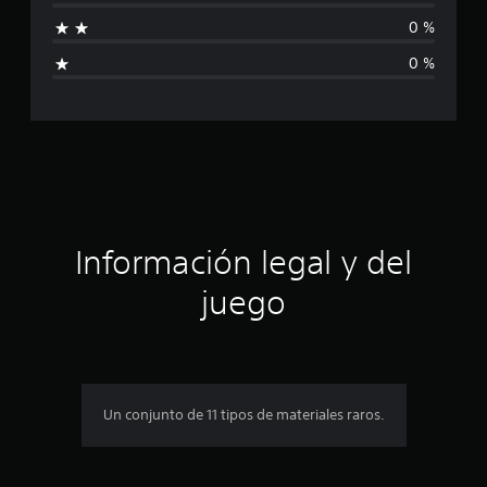
a
0 %
l
0 %
i
f
i
c
a
Información legal y del
c
juego
i
o
n
Un conjunto de 11 tipos de materiales raros.
e