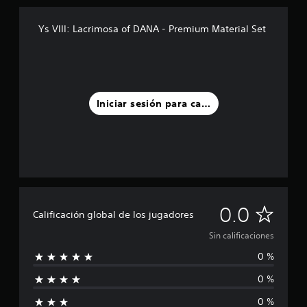
Ys VIII: Lacrimosa of DANA - Premium Material Set
Iniciar sesión para calificar
S
0.0
Calificación global de los jugadores
i
Sin calificaciones
0 %
n
0 %
c
0 %