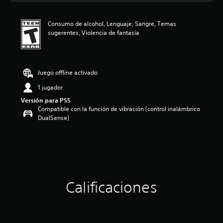
c
a
Consumo de alcohol, Lenguaje, Sangre, Temas
c
sugerentes, Violencia de fantasía
i
o
n
e
s
Juego offline activado
1 jugador
Versión para PS5
Compatible con la función de vibración (control inalámbrico
DualSense)
Calificaciones