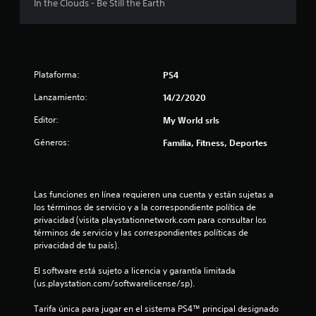
In the Clouds - Be Still the Earth
l
l
a
Plataforma:
PS4
s
Lanzamiento:
14/2/2020
d
Editor:
My World srls
Géneros:
Familia, Fitness, Deportes
e
c
Las funciones en línea requieren una cuenta y están sujetas a 
i
los términos de servicio y a la correspondiente política de 
privacidad (visita playstationnetwork.com para consultar los 
n
términos de servicio y las correspondientes políticas de 
privacidad de tu país).
c
El software está sujeto a licencia y garantía limitada 
o
(us.playstation.com/softwarelicense/sp).
e
Tarifa única para jugar en el sistema PS4™ principal designado 