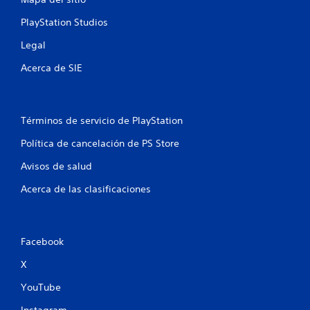
t
PlayStation Studios
o
Legal
t
Acerca de SIE
a
l
Términos de servicio de PlayStation
d
Política de cancelación de PS Store
e
Avisos de salud
8
Acerca de las clasificaciones
1
c
Facebook
a
X
YouTube
l