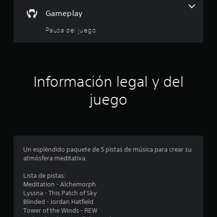
i
Gameplay
o
Pausa del juego
:
4
Información legal y del
.
juego
1
9
e
Un espléndido paquete de 5 pistas de música para crear su
s
atmósfera meditativa.
t
Lista de pistas:
Meditation - Alchemorph
r
Lyssna - This Patch of Sky
Blinded - Jordan Hatfield
e
Tower of the Winds - REW