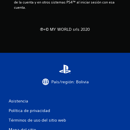
de la cuenta y en otros sistemas PS4™ al iniciar sesión con esa 
s
cuenta.
t
r
℗+© MY WORLD srls 2020
e
l
l
a
s
País/región: Bolivia
e
Asistencia
n
Política de privacidad
u
Términos de uso del sitio web
n
Mapa del sitio