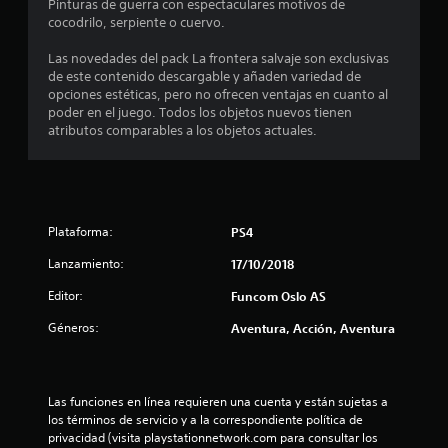
l
Pinturas de guerra con espectaculares motivos de
cocodrilo, serpiente o cuervo.
l
Las novedades del pack La frontera salvaje son exclusivas
a
de este contenido descargable y añaden variedad de
opciones estéticas, pero no ofrecen ventajas en cuanto al
s
poder en el juego. Todos los objetos nuevos tienen
atributos comparables a los objetos actuales.
d
e
c
Plataforma:
PS4
i
Lanzamiento:
17/10/2018
n
Editor:
Funcom Oslo AS
c
Géneros:
Aventura, Acción, Aventura
o
e
Las funciones en línea requieren una cuenta y están sujetas a 
los términos de servicio y a la correspondiente política de 
s
privacidad (visita playstationnetwork.com para consultar los 