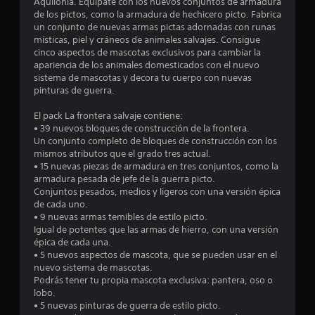
i
Aquilonia. Equípate con los nuevos conjuntos de armadura
de los pictos, como la armadura de hechicero picto. Fabrica
o
un conjunto de nuevas armas pictas adornadas con runas
místicas, piel y cráneos de animales salvajes. Consigue
:
cinco aspectos de mascotas exclusivos para cambiar la
apariencia de los animales domesticados con el nuevo
4
sistema de mascotas y decora tu cuerpo con nuevas
pinturas de guerra.
.
El pack La frontera salvaje contiene:
5
• 39 nuevos bloques de construcción de la frontera.
Un conjunto completo de bloques de construcción con los
mismos atributos que el grado tres actual.
5
• 15 nuevas piezas de armadura en tres conjuntos, como la
armadura pesada de jefe de la guerra picto.
e
Conjuntos pesados, medios y ligeros con una versión épica
de cada uno.
s
• 9 nuevas armas temibles de estilo picto.
Igual de potentes que las armas de hierro, con una versión
t
épica de cada una.
• 5 nuevos aspectos de mascota, que se pueden usar en el
r
nuevo sistema de mascotas.
Podrás tener tu propia mascota exclusiva: pantera, oso o
e
lobo.
• 5 nuevas pinturas de guerra de estilo picto.