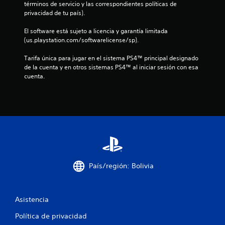
términos de servicio y las correspondientes políticas de 
privacidad de tu país).
t
El software está sujeto a licencia y garantía limitada 
r
(us.playstation.com/softwarelicense/sp).
e
Tarifa única para jugar en el sistema PS4™ principal designado 
de la cuenta y en otros sistemas PS4™ al iniciar sesión con esa 
l
cuenta.
l
a
s
e
n
País/región: Bolivia
u
n
Asistencia
Política de privacidad
t