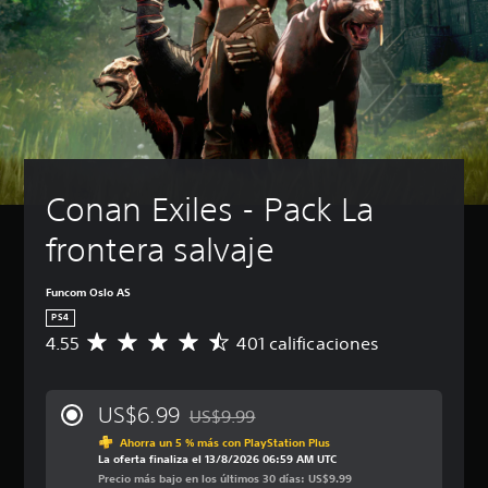
Conan Exiles - Pack La 
frontera salvaje
Funcom Oslo AS
PS4
4.55
401 calificaciones
C
a
l
i
US$6.99
US$9.99
f
Rebajado del precio original de US$9.99
i
Ahorra un 5 % más con PlayStation Plus
La oferta finaliza el 13/8/2026 06:59 AM UTC
c
Precio más bajo en los últimos 30 días: US$9.99
a