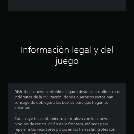
c
a
c
i
ó
Información legal y del
n
juego
p
r
o
Disfruta el nuevo contenido llegado desde los confines más
indómitos de la civilización, donde guerreros pictos han
m
conseguido doblegar a las bestias para que hagan su
voluntad.
e
Construye tu asentamiento y fortaleza con los nuevos
d
bloques de construcción de la frontera, idóneos para
repeler a los incursores pictos en las tierras limítrofes con