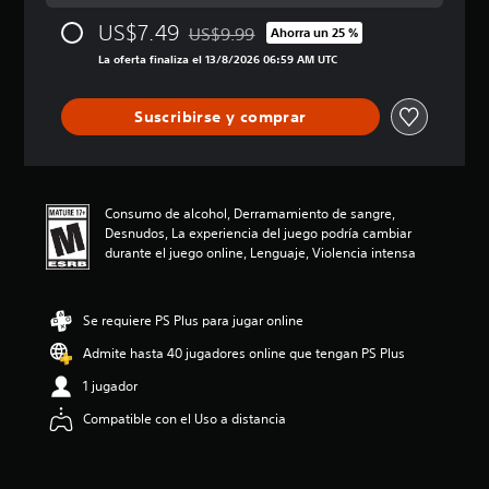
c
US$7.49
US$9.99
i
Ahorra un 25 %
Rebajado del precio original de US$9.99
ó
La oferta finaliza el 13/8/2026 06:59 AM UTC
n
p
r
Suscribirse y comprar
o
m
e
d
i
Consumo de alcohol, Derramamiento de sangre,
o
Desnudos, La experiencia del juego podría cambiar
:
durante el juego online, Lenguaje, Violencia intensa
4
.
5
Se requiere PS Plus para jugar online
5
e
Admite hasta 40 jugadores online que tengan PS Plus
s
1 jugador
t
r
Compatible con el Uso a distancia
e
l
l
a