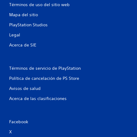
Términos de uso del sitio web
o
Mapa del sitio
t
PlayStation Studios
a
Legal
l
Acerca de SIE
d
e
Términos de servicio de PlayStation
4
Política de cancelación de PS Store
0
Avisos de salud
1
Acerca de las clasificaciones
c
a
Facebook
l
X