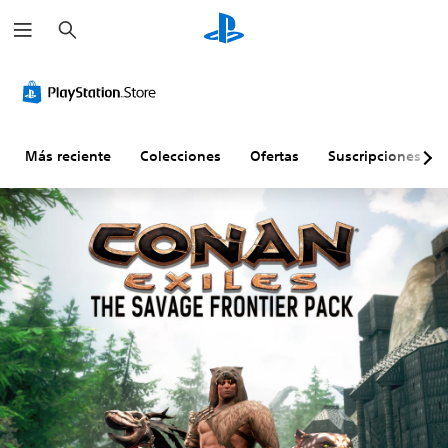
B
u
s
c
a
r
Más reciente
Colecciones
Ofertas
Suscripciones