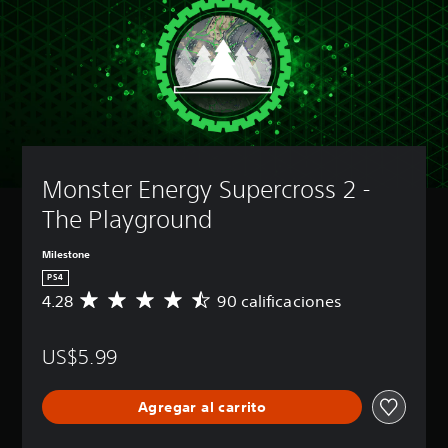
Monster Energy Supercross 2 - 
The Playground
Milestone
PS4
4.28
90 calificaciones
C
a
l
US$5.99
i
f
i
Agregar al carrito
c
a
c