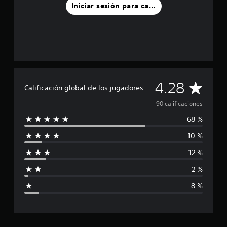
l
Iniciar sesión para calificar
d
e
9
0
c
a
l
i
C
f
4.28
Calificación global de los jugadores
i
a
c
90 calificaciones
a
68 %
c
l
i
10 %
o
i
n
12 %
e
f
s
2 %
i
8 %
c
a