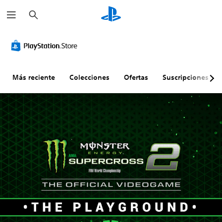
B
u
s
c
a
r
Más reciente
Colecciones
Ofertas
Suscripciones