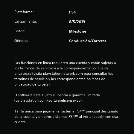
:
Plataforma:
PS4
4
Lanzamiento:
8/5/2019
.
Editor:
Milestone
2
Géneros:
Conducción/Carreras
8
e
Las funciones en línea requieren una cuenta y están sujetas a 
los términos de servicio y a la correspondiente política de 
s
privacidad (visita playstationnetwork.com para consultar los 
términos de servicio y las correspondientes políticas de 
t
privacidad de tu país).
r
El software está sujeto a licencia y garantía limitada 
(us.playstation.com/softwarelicense/sp).
e
Tarifa única para jugar en el sistema PS4™ principal designado 
l
de la cuenta y en otros sistemas PS4™ al iniciar sesión con esa 
cuenta.
l