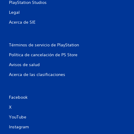
r
PlayStation Studios
e
Legal
l
Acerca de SIE
l
a
Términos de servicio de PlayStation
Política de cancelación de PS Store
s
Avisos de salud
e
Acerca de las clasificaciones
n
u
Facebook
n
X
t
YouTube
o
Instagram