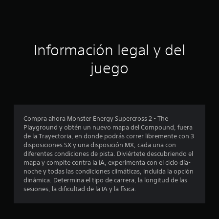
c
i
ó
Información legal y del
n
juego
p
r
o
Compra ahora Monster Energy Supercross 2 - The
Playground y obtén un nuevo mapa del Compound, fuera
m
de la Trayectoria, en donde podrás correr libremente con 3
disposiciones SX y una disposición MX, cada una con
e
diferentes condiciones de pista. Diviértete descubriendo el
mapa y compite contra la IA, experimenta con el ciclo día-
d
noche y todas las condiciones climáticas, incluida la opción
dinámica. Determina el tipo de carrera, la longitud de las
i
sesiones, la dificultad de la IA y la física.
o