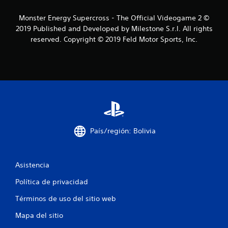
a
Monster Energy Supercross - The Official Videogame 2 ©
s
2019 Published and Developed by Milestone S.r.l. All rights
reserved. Copyright © 2019 Feld Motor Sports, Inc.
d
e
c
i
n
País/región: Bolivia
c
o
Asistencia
e
Política de privacidad
s
Términos de uso del sitio web
t
Mapa del sitio