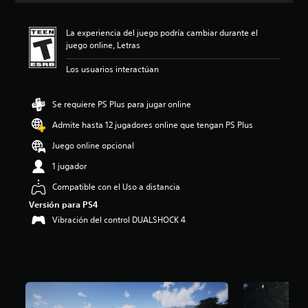
i
ó
La experiencia del juego podría cambiar durante el
n
juego online, Letras
p
r
Los usuarios interactúan
o
m
e
Se requiere PS Plus para jugar online
d
i
Admite hasta 12 jugadores online que tengan PS Plus
o
Juego online opcional
:
4
1 jugador
.
2
Compatible con el Uso a distancia
8
Versión para PS4
e
Vibración del control DUALSHOCK 4
s
t
r
e
l
l
a
s