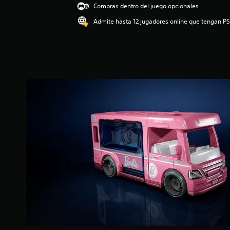
Compras dentro del juego opcionales
p
r
Admite hasta 12 jugadores online que tengan PS
o
m
e
d
i
o
:
4
.
5
2
e
s
t
r
e
l
l
a
s
d