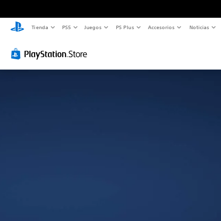
Tienda
PS5
Juegos
PS Plus
Accesorios
Noticias