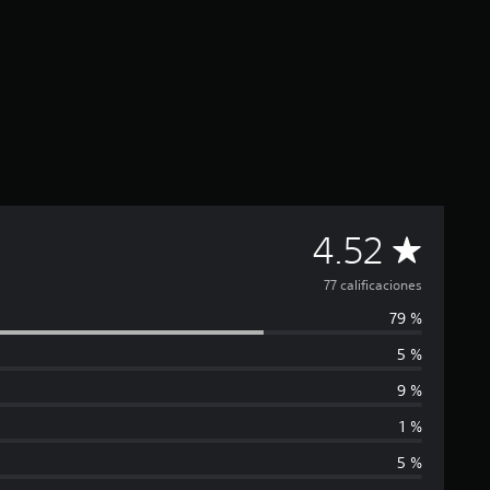
C
4.52
a
77 calificaciones
79 %
l
5 %
i
9 %
f
1 %
5 %
i