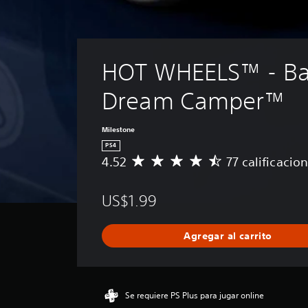
HOT WHEELS™ - Ba
Dream Camper™
Milestone
PS4
4.52
77 calificacio
C
a
l
US$1.99
i
f
i
Agregar al carrito
c
a
c
i
ó
Se requiere PS Plus para jugar online
n