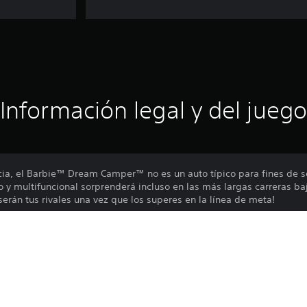
Información legal y del juego
cia, el Barbie™ Dream Camper™ no es un auto típico para fines de 
 y multifuncional sorprenderá incluso en las más largas carreras ba
erán tus rivales una vez que los superes en la línea de meta!
 un cámper es que puedes estacionarlo donde quieras... en especial e
ueños de gloria finalmente se harán realidad!
WHEELS™ Pass Vol. 1