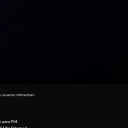
s usuarios interactúan
n para PS4
PS4 Pro Enhanced