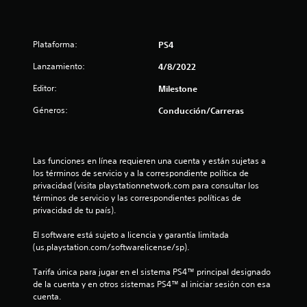
.
3
Plataforma:
PS4
7
Lanzamiento:
4/8/2022
e
Editor:
Milestone
s
Géneros:
Conducción/Carreras
t
r
Las funciones en línea requieren una cuenta y están sujetas a 
los términos de servicio y a la correspondiente política de 
e
privacidad (visita playstationnetwork.com para consultar los 
términos de servicio y las correspondientes políticas de 
l
privacidad de tu país).
l
El software está sujeto a licencia y garantía limitada 
(us.playstation.com/softwarelicense/sp).
a
Tarifa única para jugar en el sistema PS4™ principal designado 
s
de la cuenta y en otros sistemas PS4™ al iniciar sesión con esa 
cuenta.