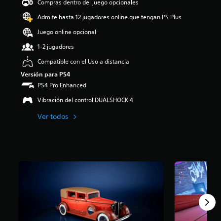
Compras dentro del juego opcionales
i
o
Admite hasta 12 jugadores online que tengan PS Plus
:
Juego online opcional
4
.
1-2 jugadores
3
7
Compatible con el Uso a distancia
e
Versión para PS4
s
PS4 Pro Enhanced
t
r
Vibración del control DUALSHOCK 4
e
l
Ver todos
l
a
s
d
e
c
i
n
c
o
e
s