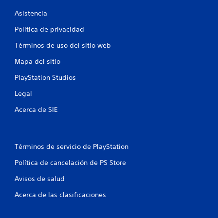
Asistencia
l
Política de privacidad
a
Términos de uso del sitio web
s
Mapa del sitio
e
PlayStation Studios
n
Legal
u
Acerca de SIE
n
t
Términos de servicio de PlayStation
o
Política de cancelación de PS Store
t
Avisos de salud
a
Acerca de las clasificaciones
l