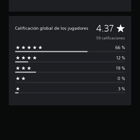
i
c
a
c
C
4.37
i
Calificación global de los jugadores
o
a
59 calificaciones
n
e
66 %
l
s
12 %
i
19 %
f
0 %
i
3 %
c
a
c
i