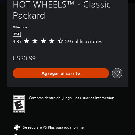
HOT WHEELS™ - Classic 
Packard
Milestone
PS4
4.37
59 calificaciones
C
a
l
US$0.99
i
f
i
Agregar al carrito
c
a
c
i
ó
Compras dentro del juego, Los usuarios interactúan
n
p
r
o
m
Se requiere PS Plus para jugar online
e
d