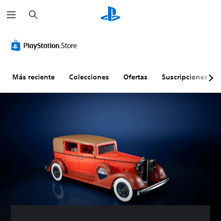
B
u
s
c
a
r
Más reciente
Colecciones
Ofertas
Suscripciones