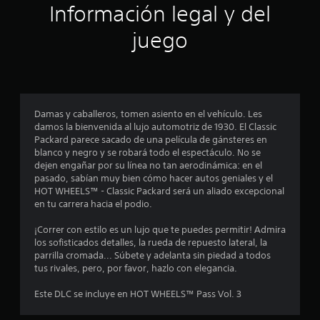
ó
Información legal y del
n
juego
p
r
o
Damas y caballeros, tomen asiento en el vehículo. Les
damos la bienvenida al lujo automotriz de 1930. El Classic
m
Packard parece sacado de una película de gánsteres en
blanco y negro y se robará todo el espectáculo. No se
e
dejen engañar por su línea no tan aerodinámica: en el
pasado, sabían muy bien cómo hacer autos geniales y el
d
HOT WHEELS™ - Classic Packard será un aliado excepcional
en tu carrera hacia el podio.
i
¡Correr con estilo es un lujo que te puedes permitir! Admira
o
los sofisticados detalles, la rueda de repuesto lateral, la
parrilla cromada... Súbete y adelanta sin piedad a todos
:
tus rivales, pero, por favor, hazlo con elegancia.
4
Este DLC se incluye en HOT WHEELS™ Pass Vol. 3