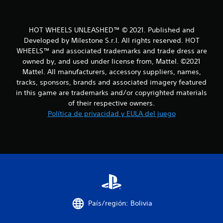
d
e
HOT WHEELS UNLEASHED™ © 2021. Published and
c
Developed by Milestone S.r.l. All rights reserved. HOT
WHEELS™ and associated trademarks and trade dress are
i
owned by, and used under license from, Mattel. ©2021
n
Mattel. All manufacturers, accessory suppliers, names,
tracks, sponsors, brands and associated imagery featured
c
in this game are trademarks and/or copyrighted materials
of their respective owners.
o
Política de privacidad y EULA del juego
e
s
t
r
e
País/región: Bolivia
l