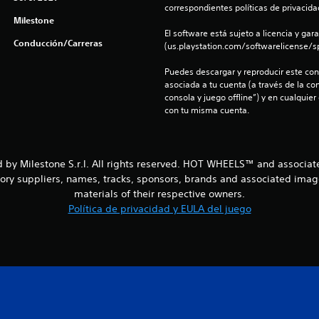
correspondientes políticas de privacidad
Milestone
El software está sujeto a licencia y gara
Conducción/Carreras
(us.playstation.com/softwarelicense/sp
Puedes descargar y reproducir este cont
asociada a tu cuenta (a través de la co
consola y juego offline”) y en cualquier
con tu misma cuenta.
 Milestone S.r.l. All rights reserved. HOT WHEELS™ and associate
ssory suppliers, names, tracks, sponsors, brands and associated ima
materials of their respective owners.
Política de privacidad y EULA del juego