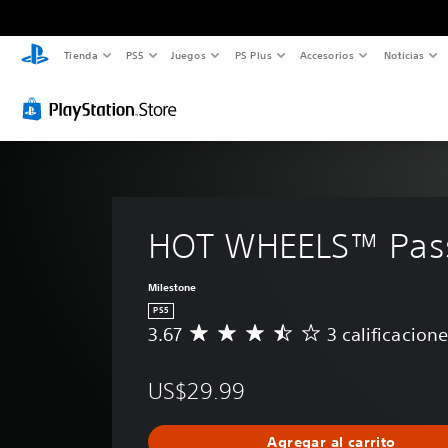
Tienda
PS5
Juegos
PS Plus
Accesorios
Noticias
HOT WHEELS™ Pass 
Milestone
PS5
3.67
3 calificacion
C
a
l
US$29.99
i
f
i
Agregar al carrito