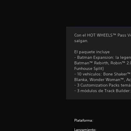
Con el HOT WHEELS™ Pass Vol.
salgan.
El paquete incluye
- Batman Expansion: la legend
Batman™ Rebirth, Robin™ 2.0
Funhouse Split)
- 10 vehículos: Bone Shaker™
Blanka, Wonder Woman™, Acc
- 3 Customization Packs temá
- 3 módulos de Track Builder:
Plataforma:
Lanzamiento: