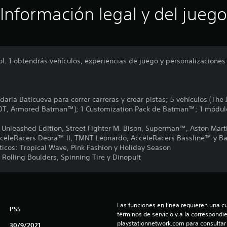
Información legal y del juego
 1 obtendrás vehículos, experiencias de juego y personalizacione
aria Baticueva para correr carreras y crear pistas; 5 vehículos (The
T, Armored Batman™); 1 Customization Pack de Batman™; 1 módulo 
 Unleashed Edition, Street Fighter M. Bison, Superman™, Aston Marti
eleRacers Deora™ II, TMNT Leonardo, AcceleRacers Bassline™ y
ticos: Tropical Wave, Pink Fashion y Holiday Season
 Rolling Boulders, Spinning Tire y Dinopult
Las funciones en línea requieren una cu
PS5
términos de servicio y a la correspondien
playstationnetwork.com para consultar l
30/9/2021