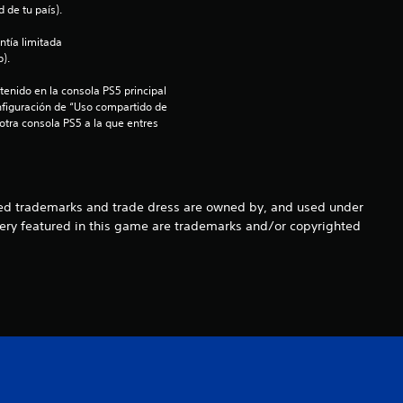
 de tu país).
:
ntía limitada 
).
3
enido en la consola PS5 principal 
.
nfiguración de “Uso compartido de 
 otra consola PS5 a la que entres 
6
7
d trademarks and trade dress are owned by, and used under
e
gery featured in this game are trademarks and/or copyrighted
s
t
r
e