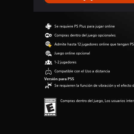
c
a
c
i
ó
Se requiere PS Plus para jugar online
n
p
Compras dentro del juego opcionales
r
Admite hasta 12 jugadores online que tengan PS
o
m
Juego online opcional
e
1-2 jugadores
d
i
Compatible con el Uso a distancia
o
Versión para PS5
:
Se requieren la función de vibración y el efecto d
3
.
6
Compras dentro del juego, Los usuarios inte
7
e
s
t
r
e