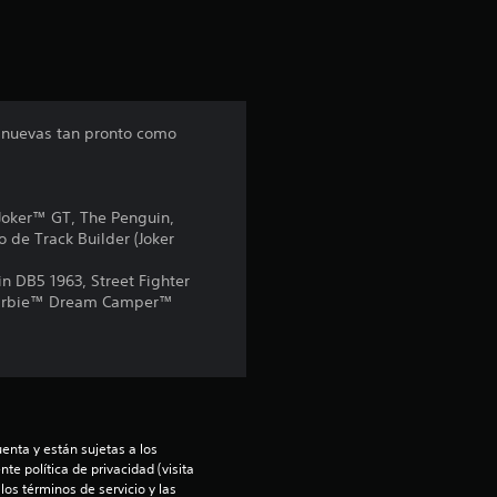
i
ó
n
s nuevas tan pronto como
p
r
 Joker™ GT, The Penguin,
de Track Builder (Joker
o
n DB5 1963, Street Fighter
m
 Barbie™ Dream Camper™
e
d
i
enta y están sujetas a los 
te política de privacidad (visita 
o
os términos de servicio y las 