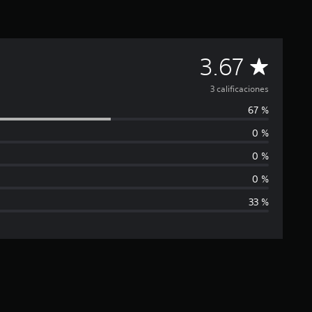
C
3.67
a
3 calificaciones
67 %
l
0 %
i
0 %
f
0 %
33 %
i
c
a
c