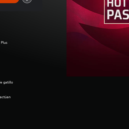
 Plus
e gatillo
ractúan