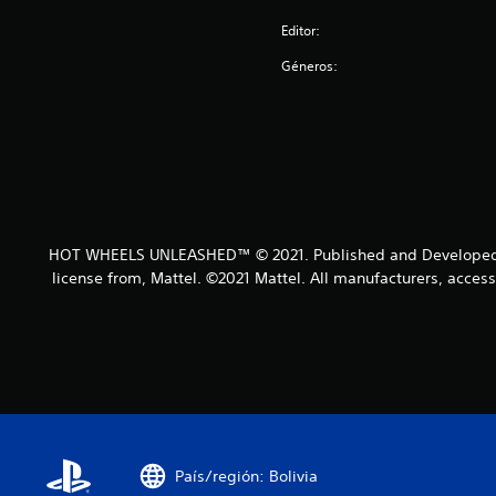
Editor:
Géneros:
HOT WHEELS UNLEASHED™ © 2021. Published and Developed by
license from, Mattel. ©2021 Mattel. All manufacturers, acce
País/región: Bolivia