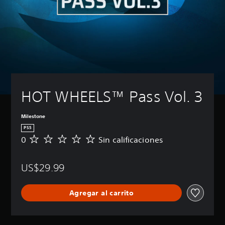
HOT WHEELS™ Pass Vol. 3
Milestone
PS5
0
Sin calificaciones
S
i
n
US$29.99
c
a
l
Agregar al carrito
i
f
i
c