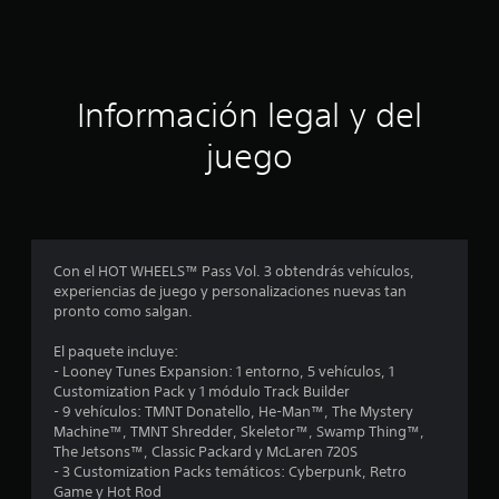
i
c
a
Información legal y del
c
juego
i
o
n
Con el HOT WHEELS™ Pass Vol. 3 obtendrás vehículos,
experiencias de juego y personalizaciones nuevas tan
e
pronto como salgan.
s
El paquete incluye:
- Looney Tunes Expansion: 1 entorno, 5 vehículos, 1
Customization Pack y 1 módulo Track Builder
- 9 vehículos: TMNT Donatello, He-Man™, The Mystery
Machine™, TMNT Shredder, Skeletor™, Swamp Thing™,
The Jetsons™, Classic Packard y McLaren 720S
- 3 Customization Packs temáticos: Cyberpunk, Retro
Game y Hot Rod