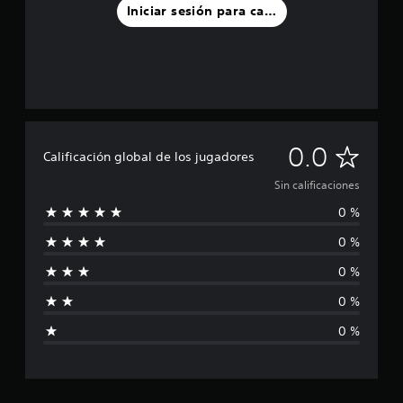
Iniciar sesión para calificar
S
0.0
Calificación global de los jugadores
i
Sin calificaciones
0 %
n
0 %
c
0 %
a
0 %
l
0 %
i
f