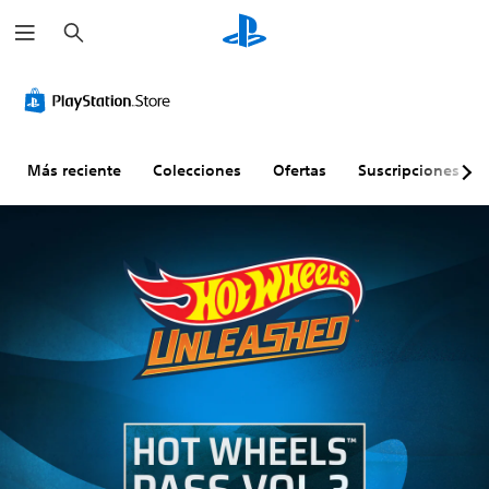
B
u
s
c
a
r
Más reciente
Colecciones
Ofertas
Suscripciones