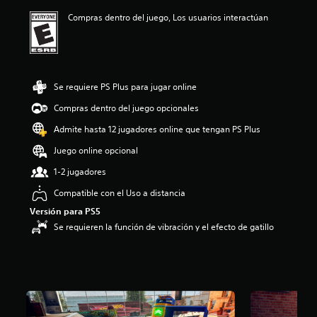
a
Compras dentro del juego, Los usuarios interactúan
c
i
o
n
e
s
Se requiere PS Plus para jugar online
Compras dentro del juego opcionales
Admite hasta 12 jugadores online que tengan PS Plus
Juego online opcional
1-2 jugadores
Compatible con el Uso a distancia
Versión para PS5
Se requieren la función de vibración y el efecto de gatillo