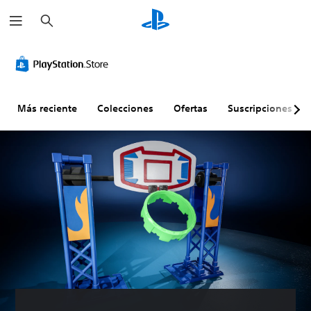
B
u
s
c
a
r
Más reciente
Colecciones
Ofertas
Suscripciones