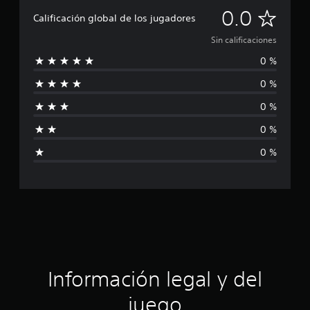
S
0.0
Calificación global de los jugadores
i
Sin calificaciones
0 %
n
0 %
c
0 %
a
0 %
l
0 %
i
f
i
c
a
Información legal y del
c
juego