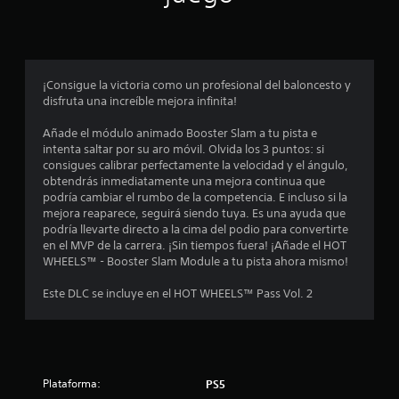
i
o
n
¡Consigue la victoria como un profesional del baloncesto y
disfruta una increíble mejora infinita!
e
Añade el módulo animado Booster Slam a tu pista e
s
intenta saltar por su aro móvil. Olvida los 3 puntos: si
consigues calibrar perfectamente la velocidad y el ángulo,
obtendrás inmediatamente una mejora continua que
podría cambiar el rumbo de la competencia. E incluso si la
mejora reaparece, seguirá siendo tuya. Es una ayuda que
podría llevarte directo a la cima del podio para convertirte
en el MVP de la carrera. ¡Sin tiempos fuera! ¡Añade el HOT
WHEELS™ - Booster Slam Module a tu pista ahora mismo!
Este DLC se incluye en el HOT WHEELS™ Pass Vol. 2
Plataforma:
PS5