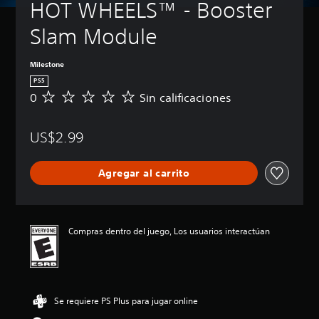
HOT WHEELS™ - Booster 
Slam Module
Milestone
PS5
0
Sin calificaciones
S
i
n
US$2.99
c
a
l
Agregar al carrito
i
f
i
c
a
Compras dentro del juego, Los usuarios interactúan
c
i
o
n
e
Se requiere PS Plus para jugar online
s