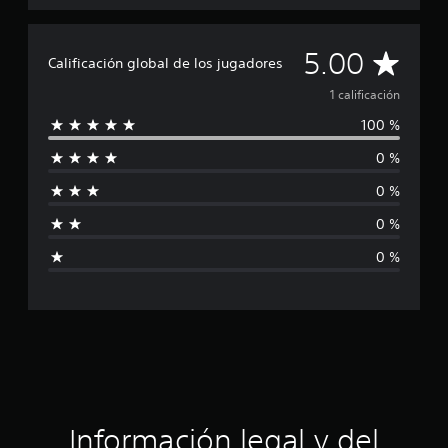
c
a
c
C
i
5.00
Calificación global de los jugadores
o
a
n
1 calificación
e
100 %
l
s
0 %
i
0 %
f
0 %
i
0 %
c
a
c
i
ó
Información legal y del