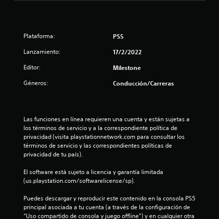
s
t
Plataforma:
PS5
r
Lanzamiento:
17/2/2022
e
Editor:
Milestone
l
Géneros:
Conducción/Carreras
l
a
Las funciones en línea requieren una cuenta y están sujetas a 
los términos de servicio y a la correspondiente política de 
d
privacidad (visita playstationnetwork.com para consultar los 
términos de servicio y las correspondientes políticas de 
e
privacidad de tu país).
c
El software está sujeto a licencia y garantía limitada 
(us.playstation.com/softwarelicense/sp).
i
Puedes descargar y reproducir este contenido en la consola PS5 
n
principal asociada a tu cuenta (a través de la configuración de 
“Uso compartido de consola y juego offline”) y en cualquier otra 