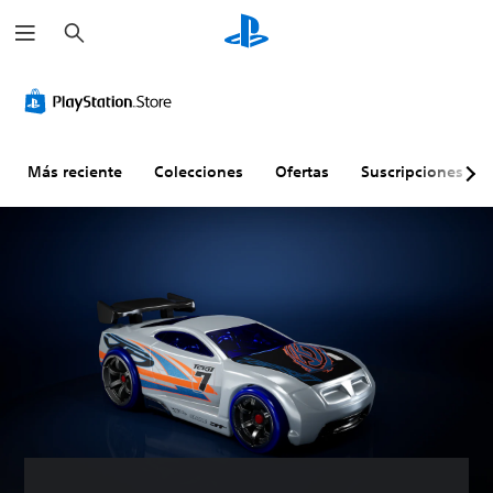
B
u
s
c
a
r
Más reciente
Colecciones
Ofertas
Suscripciones