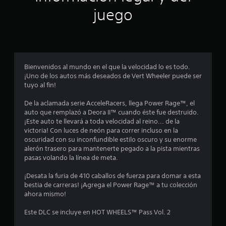
n
juego
p
r
o
Bienvenidos al mundo en el que la velocidad lo es todo.
¡Uno de los autos más deseados de Vert Wheeler puede ser
m
tuyo al fin!
e
De la aclamada serie AcceleRacers, llega Power Rage™, el
auto que remplazó a Deora II™ cuando éste fue destruido.
d
¡Este auto te llevará a toda velocidad al reino... de la
victoria! Con luces de neón para correr incluso en la
i
oscuridad con su inconfundible estilo oscuro y su enorme
alerón trasero para mantenerte pegado a la pista mientras
o
pasas volando la línea de meta.
:
¡Desata la furia de 410 caballos de fuerza para domar a esta
bestia de carreras! ¡Agrega el Power Rage™ a tu colección
1
ahora mismo!
e
Este DLC se incluye en HOT WHEELS™ Pass Vol. 2