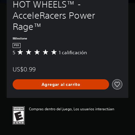
HOT WHEELS™ - 
AcceleRacers Power 
Rage™
Milestone
PS5
5
1 calificación
C
a
l
US$0.99
i
f
i
Agregar al carrito
c
a
c
i
ó
Compras dentro del juego, Los usuarios interactúan
n
p
r
o
m