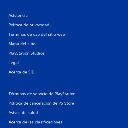
n
u
Asistencia
n
Política de privacidad
t
Términos de uso del sitio web
o
Mapa del sitio
t
PlayStation Studios
Legal
a
Acerca de SIE
l
d
Términos de servicio de PlayStation
e
Política de cancelación de PS Store
1
Avisos de salud
c
Acerca de las clasificaciones