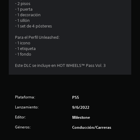
- 2 pisos
- 1 puerta
- 1 decoración
- 1 sillón
- 1 set de 4 pósteres
Para el Perfil Unleashed:
- 1 icono
- 1 etiqueta
- 1 fondo
Este DLC se incluye en HOT WHEELS™ Pass Vol. 3
Plataforma:
PS5
Lanzamiento:
9/6/2022
Editor:
Milestone
Géneros:
Conducción/Carreras