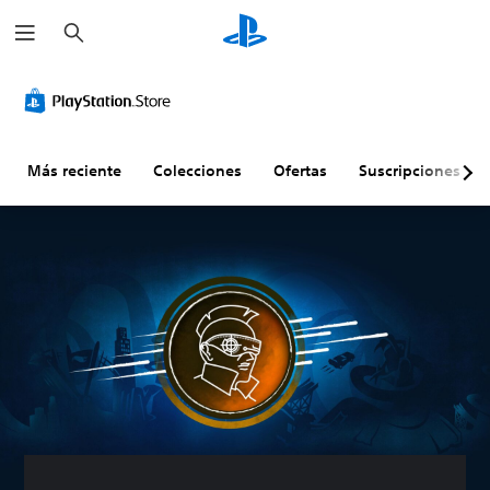
B
u
s
c
a
r
Más reciente
Colecciones
Ofertas
Suscripciones