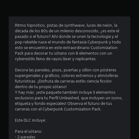
i
o
n
Ritmo hipnótico, pistas de synthwave, luces de neón, la
década de los 80s de un milenio desconocido, ¿es este el
e
pasado o el futuro? Ahí donde se unen la tecnología y el
pop rebelde nace el mundo de fantasía Cyberpunk y todo
s
esto se encuentra en este extraordinario Customization
Pack para decorar tu sótano con 8 elementos con un
cyberestilo lleno de rayos láser y replicantes.
Decora las paredes, pisos, puertas y sillón con pósteres
supergeniales y gráficos, colores extremos y atmósferas
futurísticas. ¡Disfruta de carreras estilo ciencia ficción
dentro de tu propio sótano!
Y hay más: ¡este paquete también incluye 3 elementos
exclusivos para tu Perfil Unleashed, que incluyen un icono,
etiqueta y fondo especiales! Observa el futuro de tus
carreras con el Cyberpunk Customization Pack.
Este DLC incluye:
Para el sótano:
- 2 paredes