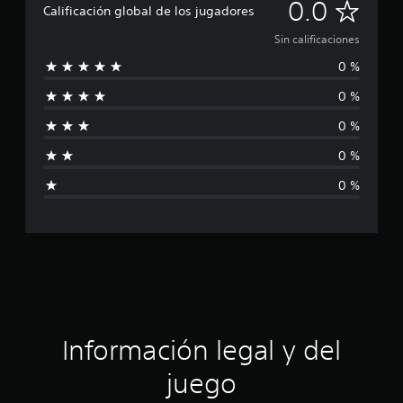
S
0.0
Calificación global de los jugadores
i
Sin calificaciones
0 %
n
0 %
c
0 %
a
0 %
l
0 %
i
f
i
c
a
Información legal y del
c
juego