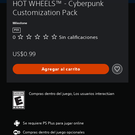
HOT WHEELS™ - Cyberpunk 
Customization Pack
Milestone
PS5
0
Sin calificaciones
S
i
n
US$0.99
c
a
l
Agregar al carrito
i
f
i
c
a
Compras dentro del juego, Los usuarios interactúan
c
i
o
n
e
Se requiere PS Plus para jugar online
s
Compras dentro del juego opcionales