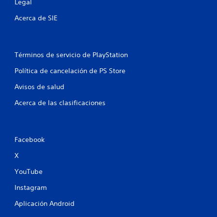
l
Legal
a
Acerca de SIE
s
e
Términos de servicio de PlayStation
Política de cancelación de PS Store
n
Avisos de salud
u
Acerca de las clasificaciones
n
t
Facebook
o
X
t
YouTube
a
Instagram
l
Aplicación Android