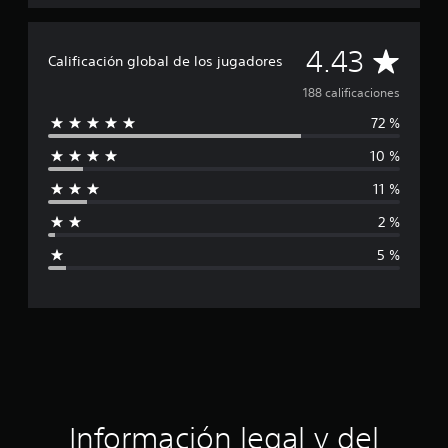
l
d
C
e
4.43
Calificación global de los jugadores
1
a
8
188 calificaciones
8
72 %
c
l
a
10 %
l
i
i
11 %
f
f
i
2 %
c
i
a
5 %
c
c
i
o
a
n
e
c
s
i
ó
Información legal y del