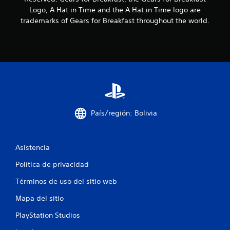
e
Logo, A Hat in Time and the A Hat in Time logo are
c
trademarks of Gears for Breakfast throughout the world.
i
n
c
o
País/región: Bolivia
e
s
Asistencia
t
Política de privacidad
r
Términos de uso del sitio web
e
Mapa del sitio
l
PlayStation Studios