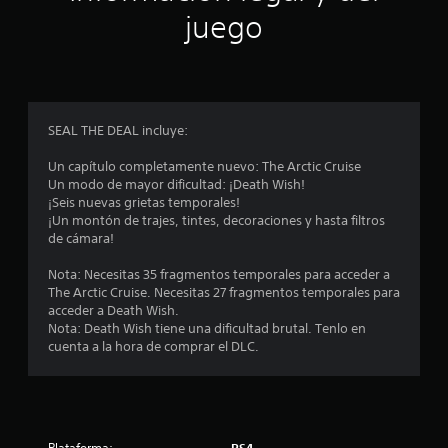
n
juego
p
r
o
SEAL THE DEAL incluye:
m
Un capítulo completamente nuevo: The Arctic Cruise
Un modo de mayor dificultad: ¡Death Wish!
e
¡Seis nuevas grietas temporales!
¡Un montón de trajes, tintes, decoraciones y hasta filtros
d
de cámara!
i
Nota: Necesitas 35 fragmentos temporales para acceder a
The Arctic Cruise. Necesitas 27 fragmentos temporales para
o
acceder a Death Wish.
Nota: Death Wish tiene una dificultad brutal. Tenlo en
:
cuenta a la hora de comprar el DLC.
4
.
Plataforma:
PS4