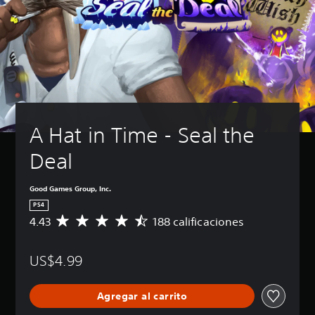
A Hat in Time - Seal the 
Deal
Good Games Group, Inc.
PS4
4.43
188 calificaciones
C
a
l
US$4.99
i
f
i
Agregar al carrito
c
a