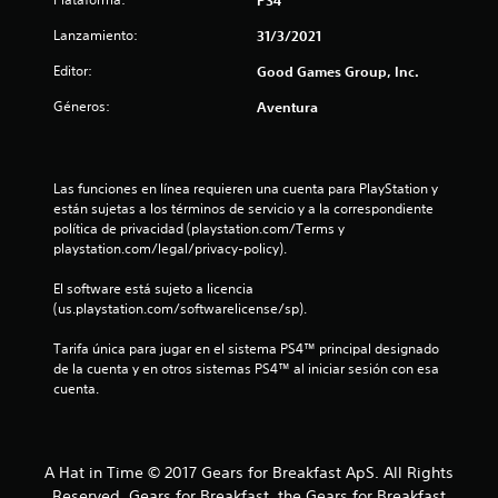
4
Lanzamiento:
31/3/2021
3
Editor:
Good Games Group, Inc.
e
Géneros:
Aventura
s
t
Las funciones en línea requieren una cuenta para PlayStation y 
están sujetas a los términos de servicio y a la correspondiente 
r
política de privacidad (playstation.com/Terms y 
playstation.com/legal/privacy-policy).
e
El software está sujeto a licencia 
l
(us.playstation.com/softwarelicense/sp).
l
Tarifa única para jugar en el sistema PS4™ principal designado 
de la cuenta y en otros sistemas PS4™ al iniciar sesión con esa 
a
cuenta.
s
d
A Hat in Time © 2017 Gears for Breakfast ApS. All Rights
Reserved. Gears for Breakfast, the Gears for Breakfast