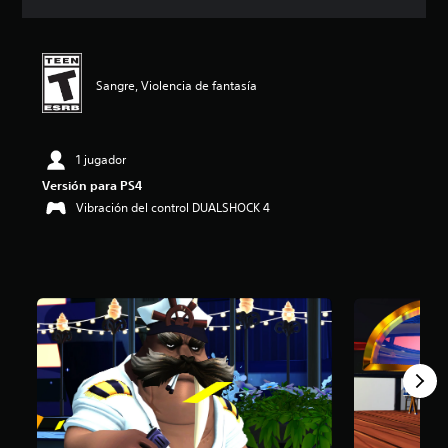
c
i
ó
n
p
Sangre, Violencia de fantasía
r
o
m
e
1 jugador
d
Versión para PS4
i
Vibración del control DUALSHOCK 4
o
:
4
.
4
3
e
s
t
r
e
l
l
a