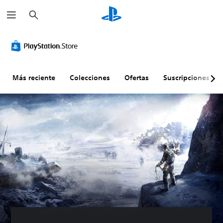
B
u
s
c
a
r
Más reciente
Colecciones
Ofertas
Suscripciones