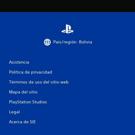
e
s
t
r
País/región: Bolivia
e
l
Asistencia
l
Política de privacidad
a
Términos de uso del sitio web
s
Mapa del sitio
e
PlayStation Studios
Legal
n
Acerca de SIE
u