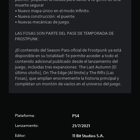
d
muerte segura!
• Nuevo mapa único en el modo Infinito.
i
• Nueva construcción: el puente.
• Nuevas mecánicas de juego.
o
LAS FOSAS SON PARTE DEL PASE DE TEMPORADA DE
:
FROSTPUNK:
4
¡El contenido del Season Pass oficial de Frostpunk ya está
disponible en su totalidad! Te permite acceder a todo el
.
contenido adicional publicado desde el lanzamiento del
juego, incluidas tres expansiones: The Last Autumn (El
4
último otoño), On The Edge (Al límite) y The Rifts (Las
Fosas), que amplían enormemente la historia principal y
completan un montón de vacíos en el universo del juego.
6
e
s
Plataforma:
PS4
t
Lanzamiento:
21/7/2021
r
Editor:
11 Bit Studios S.A.