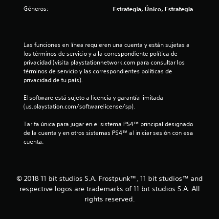
e
Géneros:
Estrategia, Único, Estrategia
l
l
Las funciones en línea requieren una cuenta y están sujetas a 
los términos de servicio y a la correspondiente política de 
a
privacidad (visita playstationnetwork.com para consultar los 
términos de servicio y las correspondientes políticas de 
s
privacidad de tu país).
d
El software está sujeto a licencia y garantía limitada 
(us.playstation.com/softwarelicense/sp).
e
Tarifa única para jugar en el sistema PS4™ principal designado 
c
de la cuenta y en otros sistemas PS4™ al iniciar sesión con esa 
cuenta.
i
n
© 2018 11 bit studios S.A. Frostpunk™, 11 bit studios™ and
c
respective logos are trademarks of 11 bit studios S.A. All
rights reserved.
o