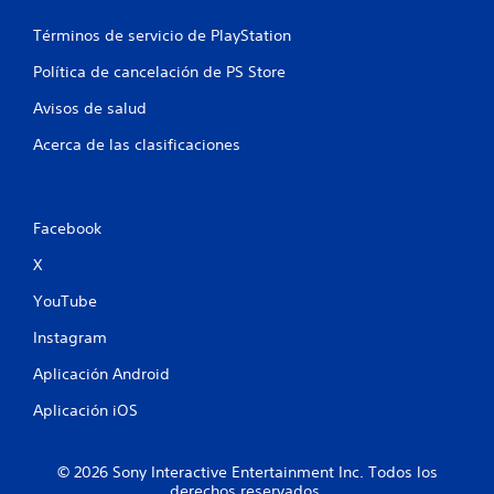
n
Términos de servicio de PlayStation
t
Política de cancelación de PS Store
o
Avisos de salud
t
Acerca de las clasificaciones
a
l
Facebook
d
X
e
YouTube
3
Instagram
7
Aplicación Android
c
Aplicación iOS
a
© 2026 Sony Interactive Entertainment Inc. Todos los
derechos reservados.