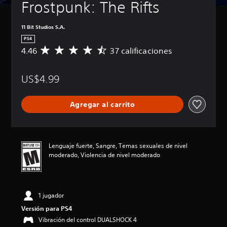
Frostpunk: The Rifts
11 Bit Studios S.A.
PS4
4.46
37 calificaciones
C
a
l
US$4.99
i
f
i
Agregar al carrito
c
a
c
i
ó
Lenguaje fuerte, Sangre, Temas sexuales de nivel
n
moderado, Violencia de nivel moderado
p
r
o
m
1 jugador
e
d
Versión para PS4
i
Vibración del control DUALSHOCK 4
o