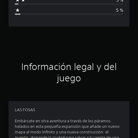
i
a
5 %
c
c
i
o
a
n
e
c
s
i
ó
Información legal y del
n
juego
p
r
o
LAS FOSAS
m
Embárcate en otra aventura a través de los páramos
helados en esta pequeña expansión que añade un nuevo
e
mapa al modo Infinito y una nueva construcción: el
puente. ¡Expande la ciudad para salvar a tu gente de una