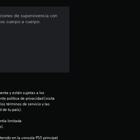
n
pciones de supervivencia con
tos cuerpo a cuerpo.
p
r
o
m
e
d
enta y están sujetas a los 
te política de privacidad (visita 
i
os términos de servicio y las 
 de tu país).
o
ntía limitada 
).
:
enido en la consola PS5 principal 