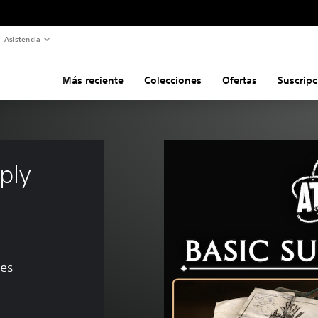
Asistencia
Más reciente
Colecciones
Ofertas
Suscripc
ply 
nes