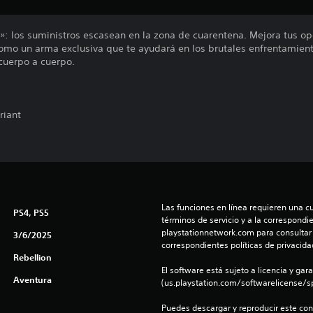
s»: los suministros escasean en la zona de cuarentena. Mejora tus o
omo un arma exclusiva que te ayudará en los brutales enfrentamien
 cuerpo a cuerpo.
riant
Las funciones en línea requieren una cu
PS4, PS5
términos de servicio y a la correspondien
playstationnetwork.com para consultar l
3/6/2025
correspondientes políticas de privacidad
Rebellion
El software está sujeto a licencia y gara
Aventura
(us.playstation.com/softwarelicense/sp
Puedes descargar y reproducir este cont