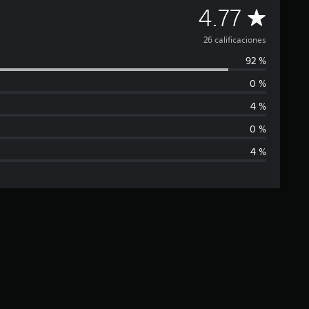
C
4.77
a
26 calificaciones
92 %
l
0 %
i
4 %
f
0 %
4 %
i
c
a
c
i
ó