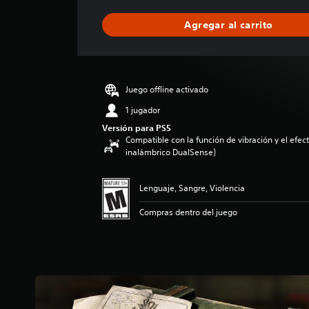
f
i
Agregar al carrito
c
a
c
i
ó
Juego offline activado
n
p
1 jugador
r
Versión para PS5
o
Compatible con la función de vibración y el efecto
m
inalámbrico DualSense)
e
d
i
Lenguaje, Sangre, Violencia
o
Compras dentro del juego
:
4
.
7
7
e
s
t