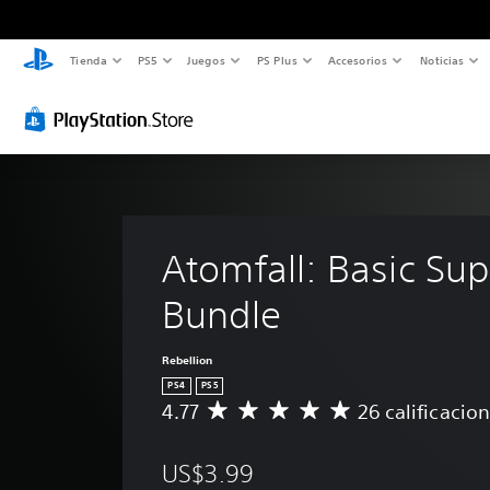
Tienda
PS5
Juegos
PS Plus
Accesorios
Noticias
Atomfall: Basic Sup
Bundle
Rebellion
PS4
PS5
4.77
26 calificacio
C
a
l
US$3.99
i