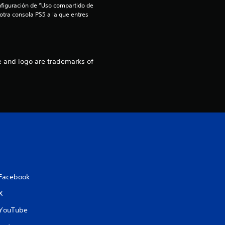
4
nfiguración de “Uso compartido de 
 otra consola PS5 a la que entres 
.
7
e and logo are trademarks of
7
e
s
t
r
e
Facebook
l
X
YouTube
l