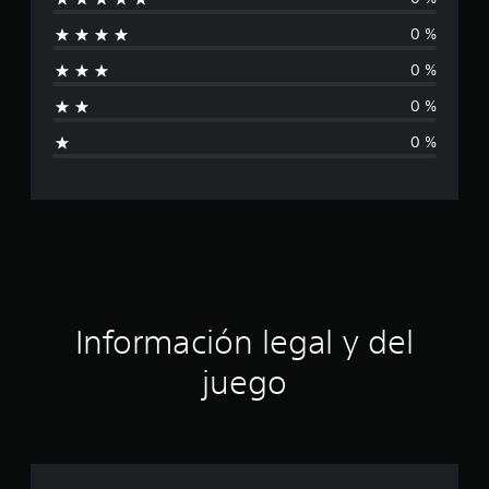
n
0 %
c
0 %
a
0 %
l
0 %
i
f
i
c
a
Información legal y del
c
juego
i
o