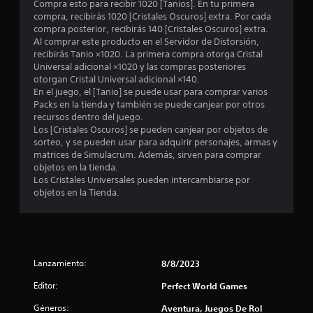
n
Compra esto para recibir 1020 [Tanios]. En tu primera
compra, recibirás 1020 [Cristales Oscuros] extra. Por cada
e
compra posterior, recibirás 140 [Cristales Oscuros] extra.
Al comprar este producto en el Servidor de Distorsión,
s
recibirás Tanio ×1020. La primera compra otorga Cristal
Universal adicional ×1020 y las compras posteriores
otorgan Cristal Universal adicional ×140.
En el juego, el [Tanio] se puede usar para comprar varios
Packs en la tienda y también se puede canjear por otros
recursos dentro del juego.
Los [Cristales Oscuros] se pueden canjear por objetos de
sorteo, y se pueden usar para adquirir personajes, armas y
matrices de Simulacrum. Además, sirven para comprar
objetos en la tienda.
Los Cristales Universales pueden intercambiarse por
objetos en la Tienda.
Lanzamiento:
8/8/2023
Editor:
Perfect World Games
Géneros:
Aventura, Juegos De Rol