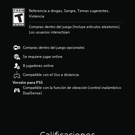
c
a
Referencia a drogas, Sangre, Temas sugerentes,
c
Violencia
i
o
Compras dentro del juego (Incluye artículos aleatorios),
n
Los usuarios interactúan
e
s
Compras dentro del juego opcionales
Se requiere jugar online
8 jugadores online
Compatible con el Uso a distancia
Versión para PS5
Compatible con la función de vibración (control inalámbrico
DualSense)