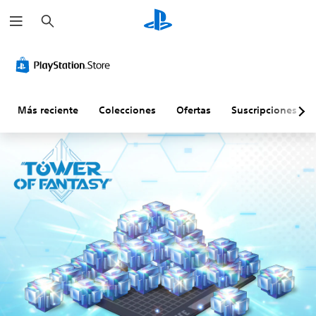
B
u
s
c
a
r
Más reciente
Colecciones
Ofertas
Suscripciones