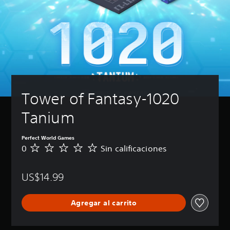
Tower of Fantasy-1020 
Tanium
Perfect World Games
0
Sin calificaciones
S
i
n
US$14.99
c
a
l
Agregar al carrito
i
f
i