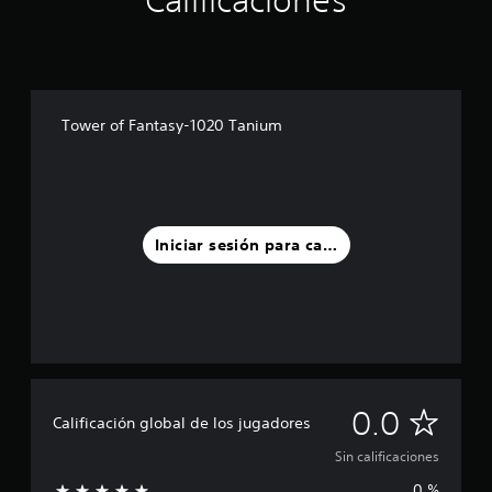
Calificaciones
Tower of Fantasy-1020 Tanium
Iniciar sesión para calificar
S
0.0
Calificación global de los jugadores
i
Sin calificaciones
0 %