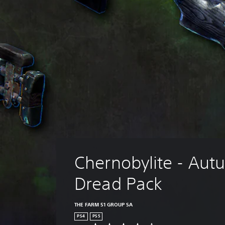
Chernobylite - Aut
Dread Pack
THE FARM 51 GROUP SA
PS4
PS5