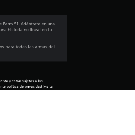
ó
n
he Farm 51. Adéntrate en una
na historia no lineal en tu
p
r
tos para todas las armas del
o
m
e
enta y están sujetas a los 
te política de privacidad (visita 
os términos de servicio y las 
d
 de tu país).
i
ntía limitada 
).
o
enido en la consola PS5 principal 
nfiguración de “Uso compartido de 
: