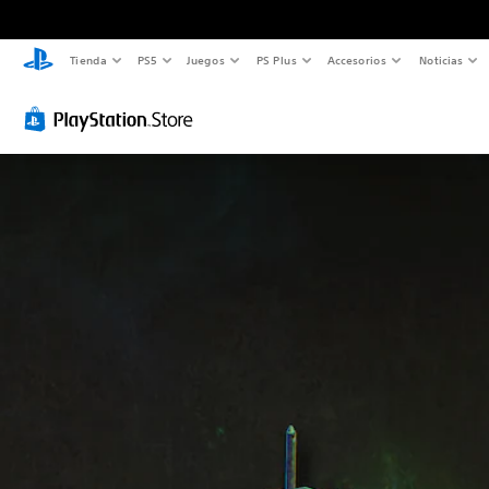
Tienda
PS5
Juegos
PS Plus
Accesorios
Noticias