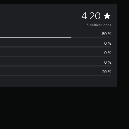
C
4.20
a
5 calificaciones
80 %
l
0 %
i
0 %
f
0 %
20 %
i
c
a
c
i