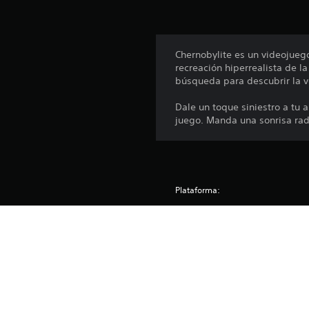
a
s
e
n
Chernobylite es un videojuego
u
recreación hiperrealista de l
n
búsqueda para descubrir la v
t
o
Dale un toque siniestro a tu 
t
juego. Manda una sonrisa rad
a
l
d
e
5
c
Plataforma:
a
Lanzamiento:
l
i
Editor:
f
i
Géneros:
c
a
c
i