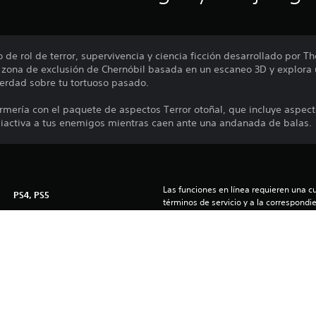
 de rol de terror, supervivencia y ciencia ficción desarrollado por T
a zona de exclusión de Chernóbil basada en un escaneo 3D y explora u
erdad sobre tu tortuoso pasado.
armería con el paquete de aspectos Terror otoñal, que incluye aspec
iactiva a tus enemigos mientras caen ante una andanada de balas.
Las funciones en línea requieren una cu
PS4, PS5
términos de servicio y a la correspondien
playstationnetwork.com para consultar l
21/4/2022
correspondientes políticas de privacidad
THE FARM 51 GROUP SA
El software está sujeto a licencia y gara
Terror
(us.playstation.com/softwarelicense/sp
Puedes descargar y reproducir este cont
asociada a tu cuenta (a través de la co