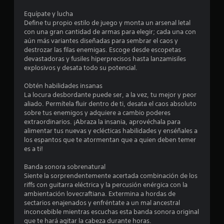
c
Equípate y lucha
Define tu propio estilo de juego y monta un arsenal letal
i
con una gran cantidad de armas para elegir; cada una con
aún más variantes diseñadas para sembrar el caos y
n
destrozar las filas enemigas. Escoge desde escopetas
devastadoras y fusiles hiperprecisos hasta lanzamisiles
c
explosivos y desata todo su potencial.
o
Obtén habilidades insanas
La locura desbordante puede ser, a la vez, tu mejor y peor
aliado. Permítela fluir dentro de ti, desata el caos absoluto
e
sobre tus enemigos y adquiere a cambio poderes
extraordinarios. ¡Abraza la insania, aprovéchala para
s
alimentar tus nuevas y eclécticas habilidades y enséñales a
los espantos que te atormentan que a quien deben temer
t
es a ti!
r
Banda sonora sobrenatural
Siente la sorprendentemente acertada combinación de los
e
riffs con guitarra eléctrica y la percusión enérgica con la
ambientación lovecraftiana. Extermina a hordas de
l
sectarios enajenados y enfréntate a un mal ancestral
inconcebible mientras escuchas esta banda sonora original
l
que te hará agitar la cabeza durante horas.