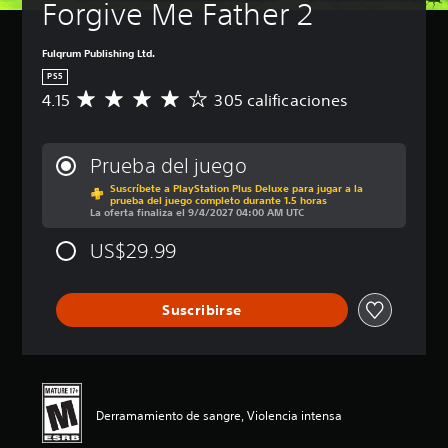
Forgive Me Father 2
b
l
á
j
u
s
Fulqrum Publishing Ltd.
e
i
PS5
g
c
4.15
305 calificaciones
C
o
a
a
s
)
l
o
P
i
l
Prueba del juego
u
f
a
e
Suscríbete a PlayStation Plus Deluxe para jugar a la
i
m
prueba del juego completo durante 1.5 horas
d
c
e
La oferta finaliza el 9/4/2027 04:00 AM UTC
e
a
n
s
c
t
US$29.99
r
i
e
e
ó
i
d
n
n
Suscribirse
u
p
c
c
r
l
i
o
u
r
m
y
e
e
e
l
d
s
Derramamiento de sangre, Violencia intensa
d
i
u
e
o
b