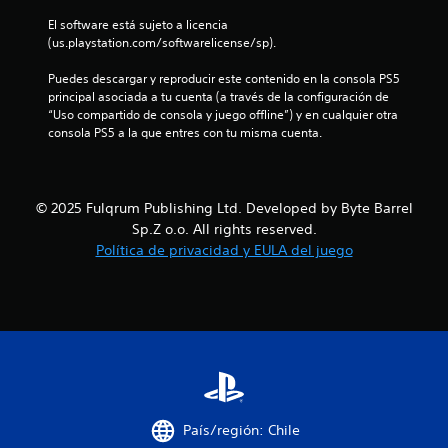
e
El software está sujeto a licencia 
(us.playstation.com/softwarelicense/sp).
3
Puedes descargar y reproducir este contenido en la consola PS5 
0
principal asociada a tu cuenta (a través de la configuración de 
“Uso compartido de consola y juego offline”) y en cualquier otra 
5
consola PS5 a la que entres con tu misma cuenta.
c
a
© 2025 Fulqrum Publishing Ltd. Developed by Byte Barrel
Sp.Z o.o. All rights reserved.
l
Política de privacidad y EULA del juego
i
f
i
c
a
País/región: Chile