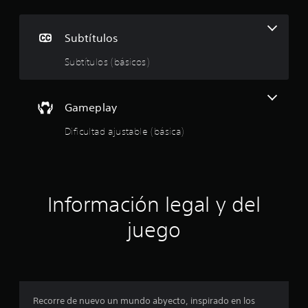
n
p
Subtítulos
r
Subtítulos (básicos)
o
m
Gameplay
e
Dificultad ajustable (básica)
d
i
Información legal y del
o
juego
:
4
.
Recorre de nuevo un mundo abyecto, inspirado en los
1