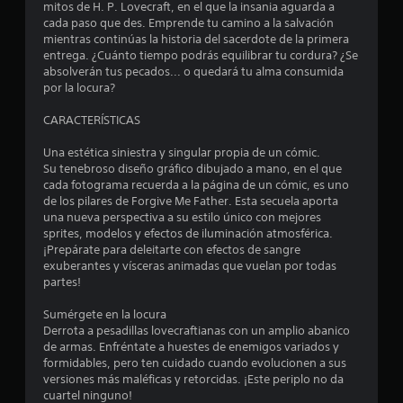
mitos de H. P. Lovecraft, en el que la insania aguarda a
cada paso que des. Emprende tu camino a la salvación
5
mientras continúas la historia del sacerdote de la primera
entrega. ¿Cuánto tiempo podrás equilibrar tu cordura? ¿Se
e
absolverán tus pecados... o quedará tu alma consumida
por la locura?
s
CARACTERÍSTICAS
t
Una estética siniestra y singular propia de un cómic.
r
Su tenebroso diseño gráfico dibujado a mano, en el que
cada fotograma recuerda a la página de un cómic, es uno
e
de los pilares de Forgive Me Father. Esta secuela aporta
una nueva perspectiva a su estilo único con mejores
l
sprites, modelos y efectos de iluminación atmosférica.
¡Prepárate para deleitarte con efectos de sangre
l
exuberantes y vísceras animadas que vuelan por todas
partes!
a
Sumérgete en la locura
s
Derrota a pesadillas lovecraftianas con un amplio abanico
de armas. Enfréntate a huestes de enemigos variados y
d
formidables, pero ten cuidado cuando evolucionen a sus
versiones más maléficas y retorcidas. ¡Este periplo no da
e
cuartel ninguno!