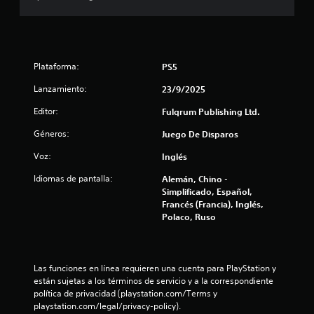
a
s
e
Plataforma:
PS5
Lanzamiento:
23/9/2025
n
Editor:
Fulqrum Publishing Ltd.
u
Géneros:
Juego De Disparos
n
Voz:
Inglés
t
Idiomas de pantalla:
Alemán, Chino -
Simplificado, Español,
o
Francés (Francia), Inglés,
Polaco, Ruso
t
a
Las funciones en línea requieren una cuenta para PlayStation y 
l
están sujetas a los términos de servicio y a la correspondiente 
política de privacidad (playstation.com/Terms y 
d
playstation.com/legal/privacy-policy).