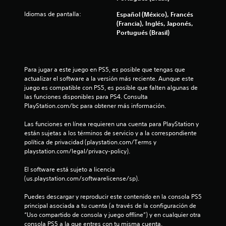
f
p
o
a
a
i
s
Idiomas de pantalla:
Español (México), Francés
c
i
d
d
c
(Francia), Inglés, Japonés,
i
a
a
o
Portugués (Brasil)
ó
c
d
m
n
n
e
e
t
d
a
t
n
r
e
e
t
o
Para jugar a este juego en PS5, es posible que tengas que 
l
x
c
e
l
actualizar el software a la versión más reciente. Aunque este 
c
t
o
e
juego es compatible con PS5, es posible que falten algunas de 
o
o
i
d
s
las funciones disponibles para PS4. Consulta 
n
o
e
d
PlayStation.com/bc para obtener más información.
t
v
o
n
e
r
o
t
l
Las funciones en línea requieren una cuenta para PlayStation y 
o
z
n
r
j
están sujetas a los términos de servicio y a la correspondiente 
l
.
o
u
política de privacidad (playstation.com/Terms y 
.
e
d
e
playstation.com/legal/privacy-policy).
e
g
s
u
I
o
El software está sujeto a licencia 
n
n
e
(us.playstation.com/softwarelicense/sp).
l
n
d
í
c
Puedes descargar y reproducir este contenido en la consola PS5 
i
m
u
principal asociada a tu cuenta (a través de la configuración de 
c
i
a
“Uso compartido de consola y juego offline”) y en cualquier otra 
a
t
l
consola PS5 a la que entres con tu misma cuenta.