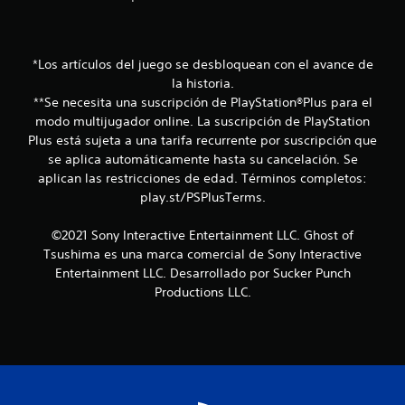
d
e
q
o
d
u
r
e
i
t
e
e
*Los artículos del juego se desbloquean con el avance de
i
s
r
la historia.
e
m
d
**Se necesita una suscripción de PlayStation®Plus para el
m
o
e
p
modo multijugador online. La suscripción de PlayStation
m
a
o
Plus está sujeta a una tarifa recurrente por suscripción que
e
u
.
n
se aplica automáticamente hasta su cancelación. Se
d
t
aplican las restricciones de edad. Términos completos:
i
o
S
play.st/PSPlusTerms.
o
.
e
d
p
©2021 Sony Interactive Entertainment LLC. Ghost of
i
P
u
Tsushima es una marca comercial de Sony Interactive
r
a
e
Entertainment LLC. Desarrollado por Sucker Punch
e
u
d
c
Productions LLC.
s
e
c
a
j
i
d
u
o
e
g
n
l
a
a
j
r
l