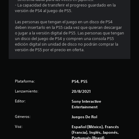
d
e
s
s
a
- La capacidad de transferir el progreso guardado en la
c
i
u
r
versión de PS4 al juego de PS5.
e
d
o
a
l
a
n
l
a
Las personas que tengan el juego en un disco de PS4
3
d
t
m
s
deben insertarlo en la PS5 cada vez que quieran descargar
d
r
e
c
o jugar a la versión digital de PS5. Las personas que tengan
2
e
n
o
o
un disco del juego de PS4 y compren una consola PS5
p
t
l
m
edición digital sin unidad de disco no podrán comprar la
u
1
e
u
e
versión de PS5 por el precio en oferta.
l
o
n
s
s
5
a
i
a
P
t
c
r
3
u
r
a
l
e
a
c
o
3
d
Plataforma:
PS4, PS5
v
i
s
e
é
o
b
Lanzamiento:
20/8/2021
s
c
s
n
o
r
d
e
Editor:
Sony Interactive
t
e
a
e
s
Entertainment
o
v
l
d
n
i
l
a
e
Géneros:
Juegos De Rol
e
s
v
e
s
a
i
i
Voz:
Español (México), Francés
n
r
r
b
(Francia), Inglés, Japonés,
t
á
l
r
Portugués (Brasil)
r