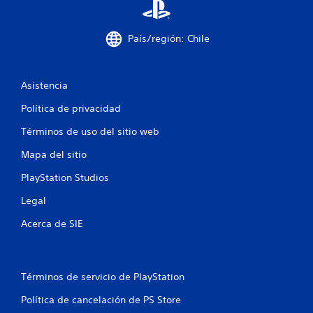
u
s
L
e
i
a
g
n
i
País/región: Chile
o
c
n
o
f
P
n
o
u
Asistencia
r
e
t
m
d
r
Política de privacidad
a
e
o
c
s
Términos de uso del sitio web
l
i
p
e
ó
a
Mapa del sitio
s
n
u
d
v
s
PlayStation Studios
e
i
a
Legal
m
s
r
u
e
o
Acerca de SIE
a
l
v
l
j
i
a
u
m
d
e
i
Términos de servicio de PlayStation
i
g
e
c
o
n
Política de cancelación de PS Store
i
e