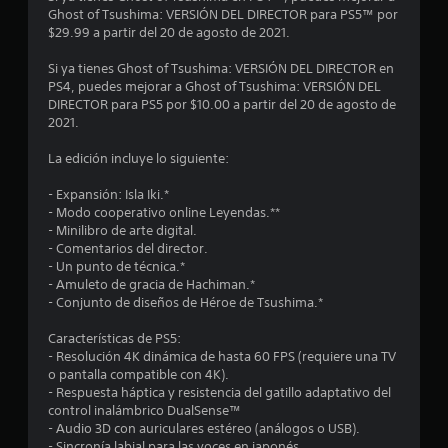
l
l
e
í
n
Ghost of Tsushima: VERSIÓN DEL DIRECTOR para PS5™ por
a
a
f
t
$29.99 a partir del 20 de agosto de 2021.
z
a
u
i
a
a
d
c
l
Si ya tienes Ghost of Tsushima: VERSIÓN DEL DIRECTOR en
r
s
i
a
(
PS4, puedes mejorar a Ghost of Tsushima: VERSIÓN DEL
t
o
s
H
DIRECTOR para PS5 por $10.00 a partir del 20 de agosto de
e
e
t
.
U
2021.
p
a
D
o
n
m
)
La edición incluye lo siguiente:
r
R
b
s
l
e
u
i
i
- Expansión: Isla Iki.*
o
é
c
n
- Modo cooperativo online Leyendas.**
s
n
n
o
n
- Minilibro de arte digital.
m
s
e
r
- Comentarios del director.
e
e
t
c
- Un punto de técnica.*
d
n
c
e
- Amuleto de gracia de Hachiman.*
a
ú
o
o
s
- Conjunto de diseños de Héroe de Tsushima.*
s
t
m
i
s
o
u
t
d
Características de PS5:
i
r
n
a
- Resolución 4K dinámica de hasta 60 FPS (requiere una TV
n
i
i
d
a
o pantalla compatible con 4K).
n
c
o
d
- Respuesta háptica y resistencia del gatillo adaptativo del
e
a
s
e
control inalámbrico DualSense™
l
c
v
u
d
- Audio 3D con auriculares estéreo (análogos o USB).
e
i
s
- Sincronía labial para las voces en japonés.