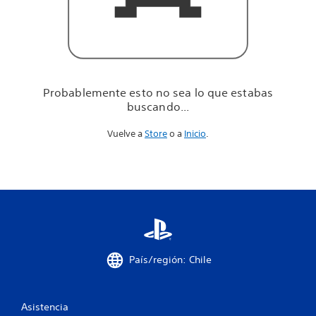
u
e
e
s
t
a
b
Probablemente esto no sea lo que estabas
a
buscando...
s
b
Vuelve a
Store
o a
Inicio
.
u
s
c
a
n
d
o
.
.
.
País/región: Chile
Asistencia