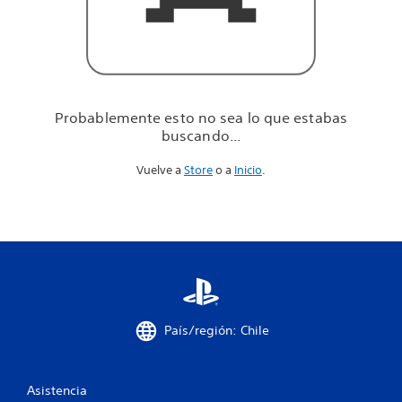
u
e
e
s
t
a
b
Probablemente esto no sea lo que estabas
a
buscando...
s
b
Vuelve a
Store
o a
Inicio
.
u
s
c
a
n
d
o
.
.
.
País/región: Chile
Asistencia