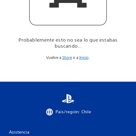
u
e
e
s
t
a
b
Probablemente esto no sea lo que estabas
a
buscando...
s
b
Vuelve a
Store
o a
Inicio
.
u
s
c
a
n
d
o
.
.
.
País/región: Chile
Asistencia